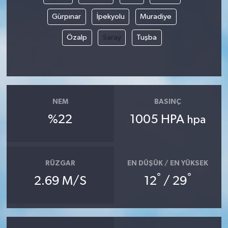
Gürpınar
İpekyolu
Muradiye
Özalp
Saray
Tuşba
NEM
BASINÇ
%22
1005 HPA
hpa
RÜZGAR
EN DÜŞÜK / EN YÜKSEK
°
°
2.69 M/S
12
/ 29