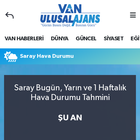
Van Nöbetçi Eczaneler
VAN HABERLERİ
DÜNYA
GÜNCEL
SİYASET
EĞİ
Van Hava Durumu
Van Namaz Vakitleri
Saray Hava Durumu
Van Trafik Yoğunluk Haritası
Saray Bugün, Yarın ve 1 Haftalık
Süper Lig Puan Durumu ve Fikstür
Hava Durumu Tahmini
Tüm Manşetler
ŞU AN
Son Dakika Haberleri
Haber Arşivi