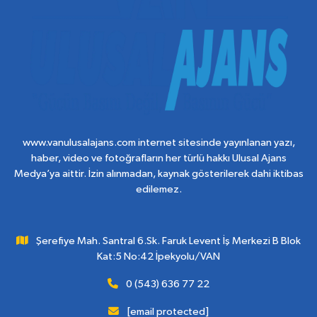
www.vanulusalajans.com internet sitesinde yayınlanan yazı,
haber, video ve fotoğrafların her türlü hakkı Ulusal Ajans
Medya’ya aittir. İzin alınmadan, kaynak gösterilerek dahi iktibas
edilemez.
Şerefiye Mah. Santral 6.Sk. Faruk Levent İş Merkezi B Blok
Kat:5 No:42 İpekyolu/VAN
0 (543) 636 77 22
[email protected]