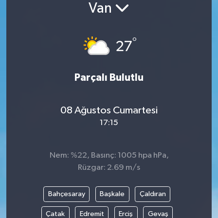
Van
°
27
Parçalı Bulutlu
08 Ağustos Cumartesi
17:15
Nem: %22, Basınç: 1005 hpa hPa,
Rüzgar: 2.69 m/s
Bahçesaray
Başkale
Çaldıran
Çatak
Edremit
Erciş
Gevaş