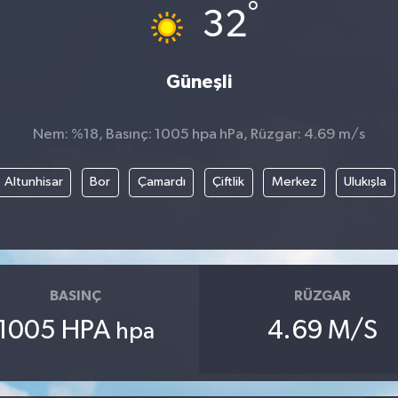
°
32
Güneşli
Nem: %18, Basınç: 1005 hpa hPa, Rüzgar: 4.69 m/s
Altunhisar
Bor
Çamardı
Çiftlik
Merkez
Ulukışla
BASINÇ
RÜZGAR
1005 HPA
4.69 M/S
hpa