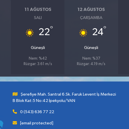
11 AĞUSTOS
12 AĞUSTOS
SALI
ÇARŞAMBA
°
°
22
24
Güneşli
Güneşli
Nem: %42
Nem: %37
Rüzgar: 3.61 m/s
Rüzgar: 4.19 m/s
Şerefiye Mah. Santral 6.Sk. Faruk Levent İş Merkezi
B Blok Kat:5 No:42 İpekyolu/VAN
0 (543) 636 77 22
[email protected]