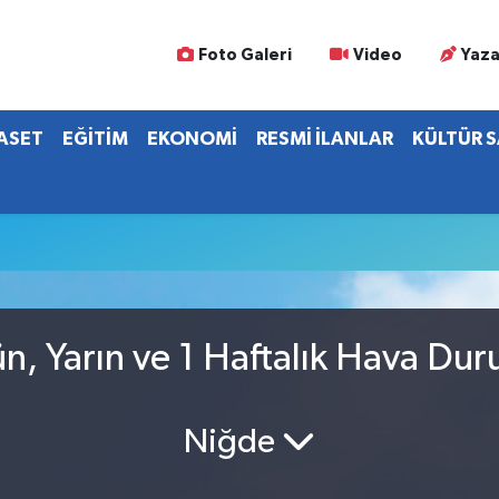
Foto Galeri
Video
Yaza
YASET
EĞİTİM
EKONOMİ
RESMİ İLANLAR
KÜLTÜR 
, Yarın ve 1 Haftalık Hava Du
Niğde