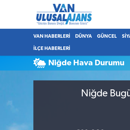
Van Nöbetçi Eczaneler
VAN HABERLERİ
DÜNYA
GÜNCEL
Sİ
Van Hava Durumu
İLÇE HABERLERİ
Van Namaz Vakitleri
Niğde Hava Durumu
Van Trafik Yoğunluk Haritası
Süper Lig Puan Durumu ve Fikstür
Niğde Bugün
Tüm Manşetler
Son Dakika Haberleri
Haber Arşivi