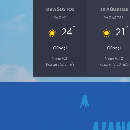
09 AĞUSTOS
10 AĞUSTOS
PAZAR
PAZARTESI
°
°
24
21
Güneşli
Güneşli
Nem: %31
Nem: %40
Rüzgar: 6.19 m/s
Rüzgar: 5.89 m/s