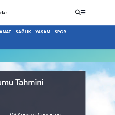
rlar
SANAT
SAĞLIK
YAŞAM
SPOR
rumu Tahmini
08 Ağustos Cumartesi