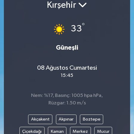
Kırşehir
°
33
Güneşli
08 Ağustos Cumartesi
15:45
Nem: %17, Basınç: 1005 hpa hPa,
Rüzgar: 1.50 m/s
Akçakent
Akpınar
Boztepe
Çiçekdağı
Kaman
Merkez
Mucur