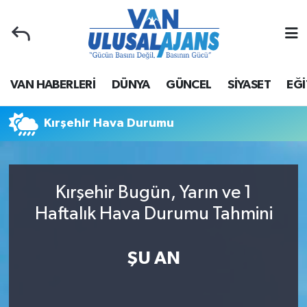
Van Nöbetçi Eczaneler
VAN HABERLERİ
DÜNYA
GÜNCEL
SİYASET
EĞİ
Van Hava Durumu
Van Namaz Vakitleri
Kırşehir Hava Durumu
Van Trafik Yoğunluk Haritası
Kırşehir Bugün, Yarın ve 1
Süper Lig Puan Durumu ve Fikstür
Haftalık Hava Durumu Tahmini
Tüm Manşetler
ŞU AN
Son Dakika Haberleri
Haber Arşivi