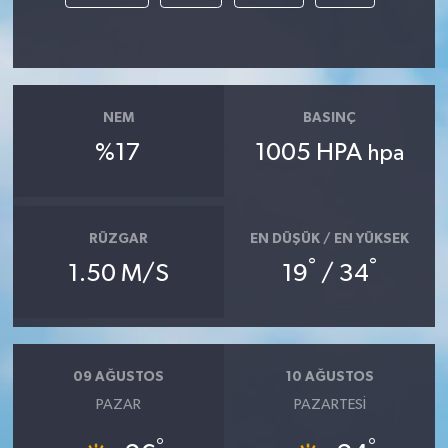
NEM
BASINÇ
%17
1005 HPA
hpa
RÜZGAR
EN DÜŞÜK / EN YÜKSEK
°
°
1.50 M/S
19
/ 34
09 AĞUSTOS
10 AĞUSTOS
PAZAR
PAZARTESI
°
°