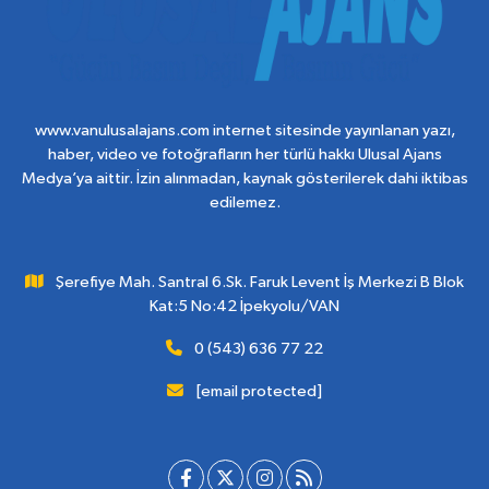
www.vanulusalajans.com internet sitesinde yayınlanan yazı,
haber, video ve fotoğrafların her türlü hakkı Ulusal Ajans
Medya’ya aittir. İzin alınmadan, kaynak gösterilerek dahi iktibas
edilemez.
Şerefiye Mah. Santral 6.Sk. Faruk Levent İş Merkezi B Blok
Kat:5 No:42 İpekyolu/VAN
0 (543) 636 77 22
[email protected]