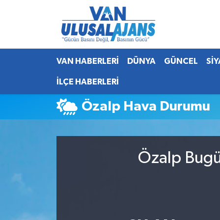
Van Nöbetçi Eczaneler
VAN HABERLERİ
DÜNYA
GÜNCEL
Sİ
Van Hava Durumu
İLÇE HABERLERİ
Van Namaz Vakitleri
Özalp Hava Durumu
Van Trafik Yoğunluk Haritası
Süper Lig Puan Durumu ve Fikstür
Özalp Bugün
Tüm Manşetler
Son Dakika Haberleri
Haber Arşivi