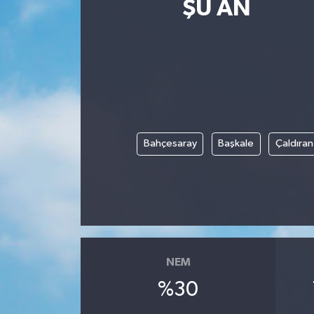
ŞU AN
Bahçesaray
Başkale
Çaldıran
NEM
%30