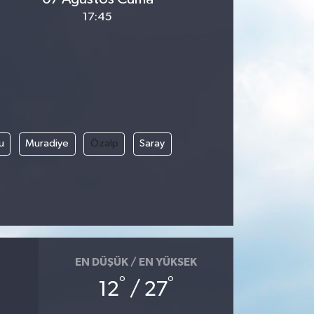
17:45
u
Muradiye
Özalp
Saray
EN DÜŞÜK / EN YÜKSEK
°
°
12
/ 27