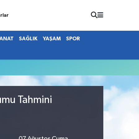
rlar
SANAT
SAĞLIK
YAŞAM
SPOR
rumu Tahmini
07 Ağustos Cuma