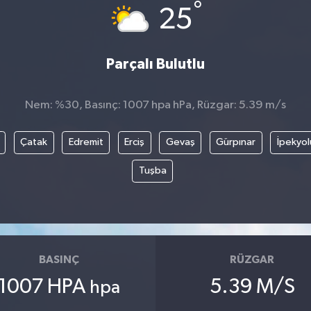
°
25
Parçalı Bulutlu
Nem: %30, Basınç: 1007 hpa hPa, Rüzgar: 5.39 m/s
Çatak
Edremit
Erciş
Gevaş
Gürpınar
İpekyol
Tuşba
BASINÇ
RÜZGAR
1007 HPA
5.39 M/S
hpa