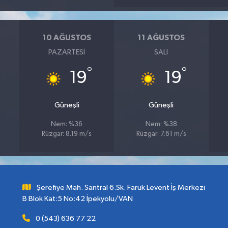
10 AĞUSTOS
11 AĞUSTOS
PAZARTESI
SALI
°
°
19
19
Güneşli
Güneşli
Nem: %36
Nem: %38
Rüzgar: 8.19 m/s
Rüzgar: 7.61 m/s
Şerefiye Mah. Santral 6.Sk. Faruk Levent İş Merkezi
B Blok Kat:5 No:42 İpekyolu/VAN
0 (543) 636 77 22