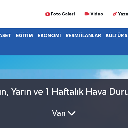
Foto Galeri
Video
Yaza
YASET
EĞİTİM
EKONOMİ
RESMİ İLANLAR
KÜLTÜR 
, Yarın ve 1 Haftalık Hava Du
Van