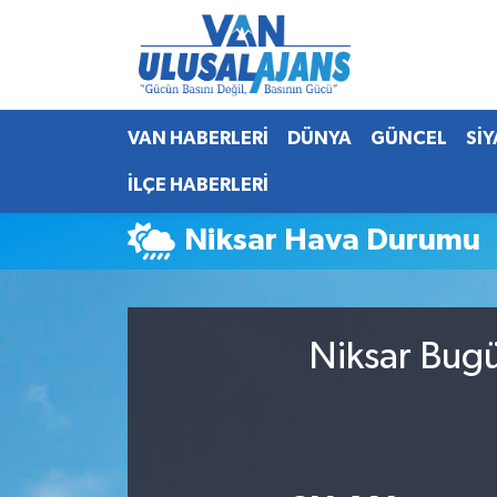
Van Nöbetçi Eczaneler
VAN HABERLERİ
DÜNYA
GÜNCEL
Sİ
Van Hava Durumu
İLÇE HABERLERİ
Van Namaz Vakitleri
Niksar Hava Durumu
Van Trafik Yoğunluk Haritası
Süper Lig Puan Durumu ve Fikstür
Niksar Bugü
Tüm Manşetler
Son Dakika Haberleri
Haber Arşivi