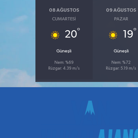
08 AĞUSTOS
09 AĞUSTOS
CUMARTESI
PAZAR
°
°
20
19
Güneşli
Güneşli
Nem: %69
Nem: %72
Rüzgar: 4.39 m/s
Rüzgar: 5.19 m/s