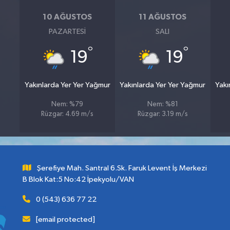
10 AĞUSTOS
11 AĞUSTOS
PAZARTESI
SALI
°
°
19
19
Yakınlarda Yer Yer Yağmur
Yakınlarda Yer Yer Yağmur
Yakı
Nem: %79
Nem: %81
Rüzgar: 4.69 m/s
Rüzgar: 3.19 m/s
Şerefiye Mah. Santral 6.Sk. Faruk Levent İş Merkezi
B Blok Kat:5 No:42 İpekyolu/VAN
0 (543) 636 77 22
[email protected]