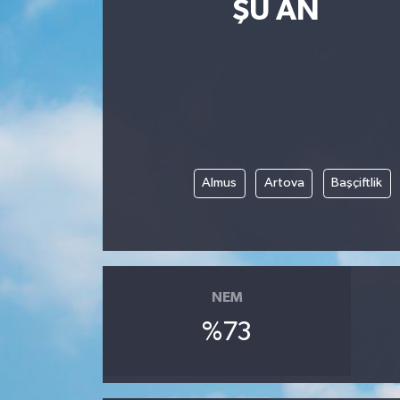
ŞU AN
Almus
Artova
Başçiftlik
NEM
%73