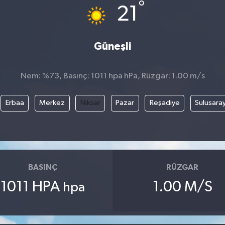
°
21
Güneşli
Nem: %73, Basınç: 1011 hpa hPa, Rüzgar: 1.00 m/s
Erbaa
Merkez
Niksar
Pazar
Reşadiye
Sulusara
BASINÇ
RÜZGAR
1011 HPA
1.00 M/S
hpa