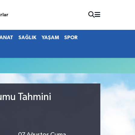
rlar
SANAT
SAĞLIK
YAŞAM
SPOR
rumu Tahmini
07 Ağustos Cuma