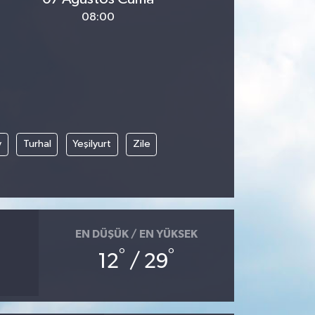
08:00
y
Turhal
Yeşilyurt
Zile
EN DÜŞÜK / EN YÜKSEK
°
°
12
/ 29