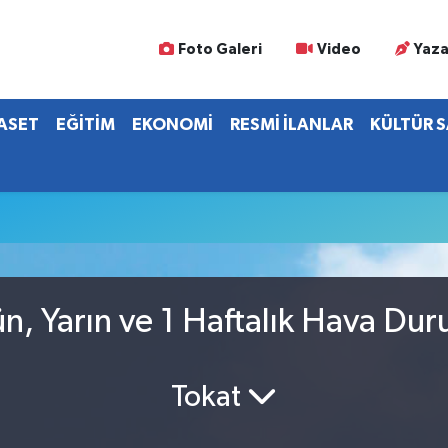
Foto Galeri
Video
Yaza
YASET
EĞİTİM
EKONOMİ
RESMİ İLANLAR
KÜLTÜR 
n, Yarın ve 1 Haftalık Hava Du
Tokat