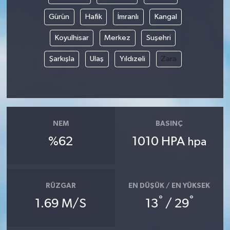
Gürün
Hafik
İmranlı
Kangal
Koyulhisar
Merkez
Suşehri
Şarkışla
Ulaş
Yıldızeli
Zara
NEM
BASINÇ
%62
1010 HPA
hpa
RÜZGAR
EN DÜŞÜK / EN YÜKSEK
°
°
1.69 M/S
13
/ 29