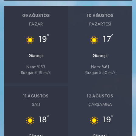
09 AĞUSTOS
10 AĞUSTOS
PAZAR
PAZARTESI
°
°
19
17
Güneşli
Güneşli
Nem: %53
Nem: %61
Rüzgar: 6.19 m/s
Rüzgar: 5.50 m/s
11 AĞUSTOS
12 AĞUSTOS
SALI
ÇARŞAMBA
°
°
18
19