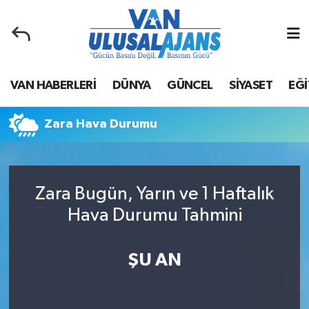
Van Nöbetçi Eczaneler
VAN HABERLERİ
DÜNYA
GÜNCEL
SİYASET
EĞİ
Van Hava Durumu
Van Namaz Vakitleri
Zara Hava Durumu
Van Trafik Yoğunluk Haritası
Zara Bugün, Yarın ve 1 Haftalık
Süper Lig Puan Durumu ve Fikstür
Hava Durumu Tahmini
Tüm Manşetler
ŞU AN
Son Dakika Haberleri
Haber Arşivi