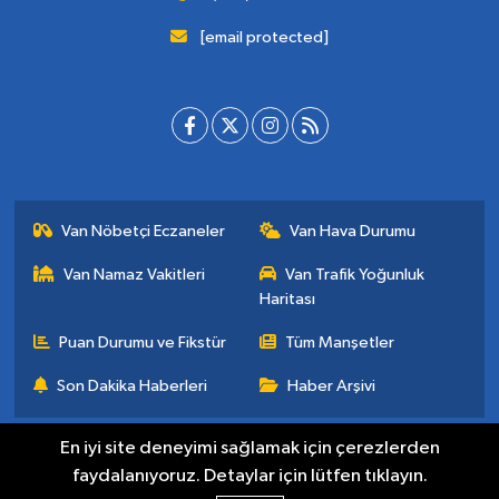
[email protected]
Van Nöbetçi Eczaneler
Van Hava Durumu
Van Namaz Vakitleri
Van Trafik Yoğunluk
Haritası
Puan Durumu ve Fikstür
Tüm Manşetler
Son Dakika Haberleri
Haber Arşivi
En iyi site deneyimi sağlamak için çerezlerden
faydalanıyoruz. Detaylar için lütfen tıklayın.