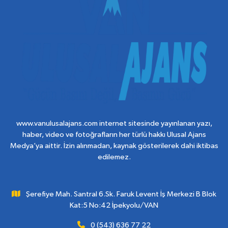
www.vanulusalajans.com internet sitesinde yayınlanan yazı,
haber, video ve fotoğrafların her türlü hakkı Ulusal Ajans
Medya’ya aittir. İzin alınmadan, kaynak gösterilerek dahi iktibas
edilemez.
Şerefiye Mah. Santral 6.Sk. Faruk Levent İş Merkezi B Blok
Kat:5 No:42 İpekyolu/VAN
0 (543) 636 77 22