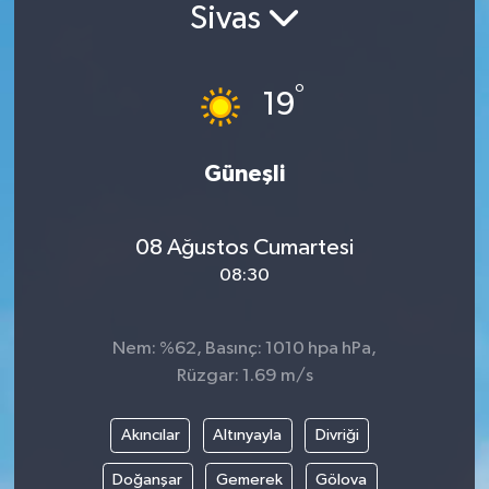
Sivas
°
19
Güneşli
08 Ağustos Cumartesi
08:30
Nem: %62, Basınç: 1010 hpa hPa,
Rüzgar: 1.69 m/s
Akıncılar
Altınyayla
Divriği
Doğanşar
Gemerek
Gölova