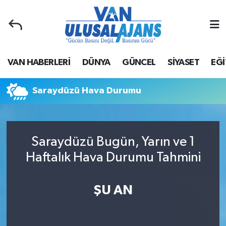
Van Nöbetçi Eczaneler
VAN HABERLERİ
DÜNYA
GÜNCEL
SİYASET
EĞİ
Van Hava Durumu
Van Namaz Vakitleri
Saraydüzü Hava Durumu
Van Trafik Yoğunluk Haritası
Saraydüzü Bugün, Yarın ve 1
Süper Lig Puan Durumu ve Fikstür
Haftalık Hava Durumu Tahmini
Tüm Manşetler
ŞU AN
Son Dakika Haberleri
Haber Arşivi