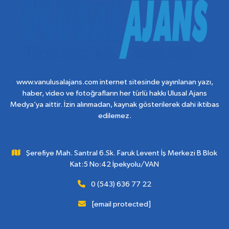
www.vanulusalajans.com internet sitesinde yayınlanan yazı,
haber, video ve fotoğrafların her türlü hakkı Ulusal Ajans
Medya’ya aittir. İzin alınmadan, kaynak gösterilerek dahi iktibas
edilemez.
Şerefiye Mah. Santral 6.Sk. Faruk Levent İş Merkezi B Blok
Kat:5 No:42 İpekyolu/VAN
0 (543) 636 77 22
[email protected]