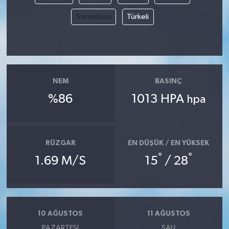
Saraydüzü
Türkeli
NEM
BASINÇ
%86
1013 HPA
hpa
RÜZGAR
EN DÜŞÜK / EN YÜKSEK
°
°
1.69 M/S
15
/ 28
10 AĞUSTOS
11 AĞUSTOS
PAZARTESI
SALI