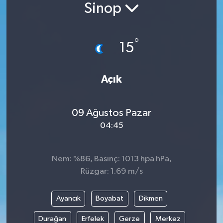
Sinop
°
15
Açık
09 Ağustos Pazar
04:45
Nem: %86, Basınç: 1013 hpa hPa,
Rüzgar: 1.69 m/s
Ayancık
Boyabat
Dikmen
Durağan
Erfelek
Gerze
Merkez