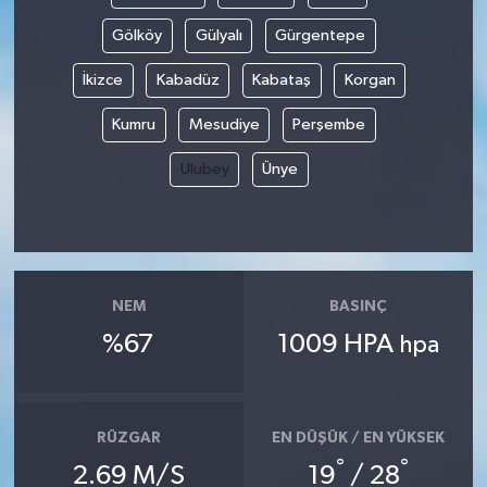
Gölköy
Gülyalı
Gürgentepe
İkizce
Kabadüz
Kabataş
Korgan
Kumru
Mesudiye
Perşembe
Ulubey
Ünye
NEM
BASINÇ
%67
1009 HPA
hpa
RÜZGAR
EN DÜŞÜK / EN YÜKSEK
°
°
2.69 M/S
19
/ 28