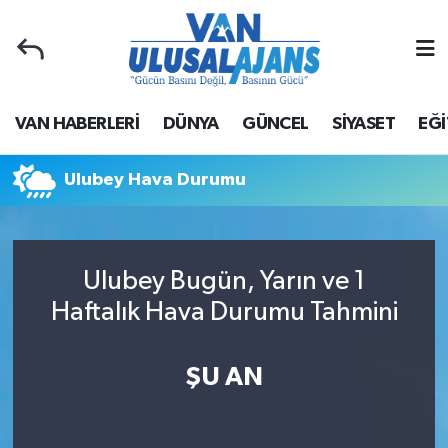
Van Nöbetçi Eczaneler
VAN HABERLERİ
DÜNYA
GÜNCEL
SİYASET
EĞİ
Van Hava Durumu
Van Namaz Vakitleri
Ulubey Hava Durumu
Van Trafik Yoğunluk Haritası
Ulubey Bugün, Yarın ve 1
Süper Lig Puan Durumu ve Fikstür
Haftalık Hava Durumu Tahmini
Tüm Manşetler
ŞU AN
Son Dakika Haberleri
Haber Arşivi