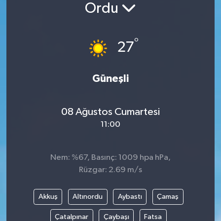
Ordu
°
27
Güneşli
08 Ağustos Cumartesi
11:00
Nem: %67, Basınç: 1009 hpa hPa,
Rüzgar: 2.69 m/s
Akkuş
Altınordu
Aybastı
Çamaş
Çatalpınar
Çaybaşı
Fatsa