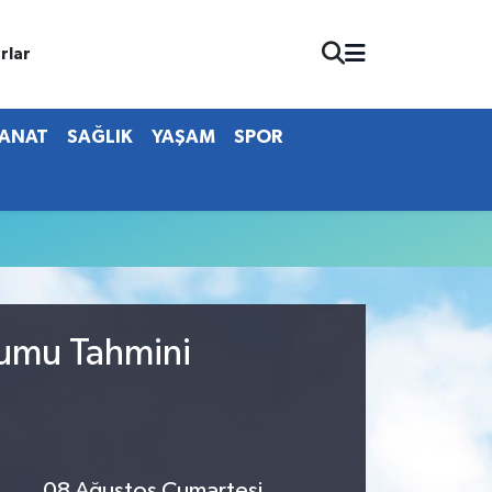
rlar
SANAT
SAĞLIK
YAŞAM
SPOR
rumu Tahmini
08 Ağustos Cumartesi