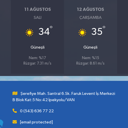
11 AĞUSTOS
12 AĞUSTOS
SALI
ÇARŞAMBA
°
°
34
35
Güneşli
Güneşli
Nem: %17
Nem: %15
Rüzgar: 7.31 m/s
Rüzgar: 8.61 m/s
Şerefiye Mah. Santral 6.Sk. Faruk Levent İş Merkezi
B Blok Kat:5 No:42 İpekyolu/VAN
0 (543) 636 77 22
[email protected]