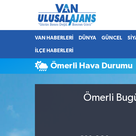
Van Nöbetçi Eczaneler
VAN HABERLERİ
DÜNYA
GÜNCEL
Sİ
Van Hava Durumu
İLÇE HABERLERİ
Van Namaz Vakitleri
Ömerli Hava Durumu
Van Trafik Yoğunluk Haritası
Süper Lig Puan Durumu ve Fikstür
Ömerli Bugü
Tüm Manşetler
Son Dakika Haberleri
Haber Arşivi