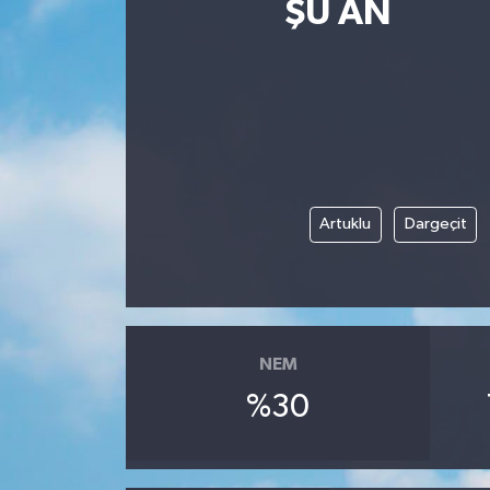
ŞU AN
Artuklu
Dargeçit
NEM
%30