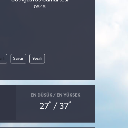
05:15
rli
Savur
Yeşilli
EN DÜŞÜK / EN YÜKSEK
°
°
27
/ 37