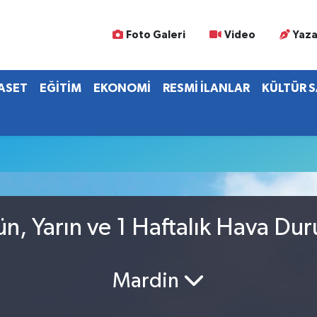
Foto Galeri
Video
Yaza
YASET
EĞİTİM
EKONOMİ
RESMİ İLANLAR
KÜLTÜR 
n, Yarın ve 1 Haftalık Hava Du
Mardin