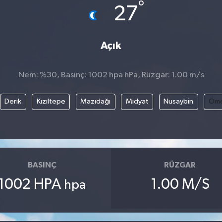
°
27
Açık
Nem: %30, Basınç: 1002 hpa hPa, Rüzgar: 1.00 m/s
Derik
Kızıltepe
Mazıdağı
Midyat
Nusaybin
Öme
BASINÇ
RÜZGAR
1002 HPA
1.00 M/S
hpa