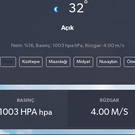
°
32
Açık
Nem: %16, Basınç: 1003 hpa hPa, Rüzgar: 4.00 m/s
Derik
Kızıltepe
Mazıdağı
Midyat
Nusaybin
Öme
BASINÇ
RÜZGAR
1003 HPA
4.00 M/S
hpa