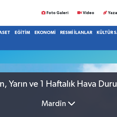
Foto Galeri
Video
Yaza
YASET
EĞİTİM
EKONOMİ
RESMİ İLANLAR
KÜLTÜR 
n, Yarın ve 1 Haftalık Hava Dur
Mardin