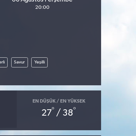
20:00
rli
Savur
Yeşilli
EN DÜŞÜK / EN YÜKSEK
°
°
27
/ 38