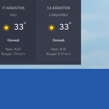
11 AĞUSTOS
12 AĞUSTOS
SALI
ÇARŞAMBA
°
°
33
33
Güneşli
Güneşli
Nem: %20
Nem: %19
Rüzgar: 7.19 m/s
Rüzgar: 6.31 m/s