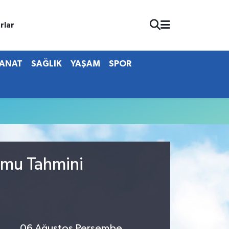
rlar
SANAT
SAĞLIK
YAŞAM
SPOR
umu Tahmini
06 Ağustos Perşembe