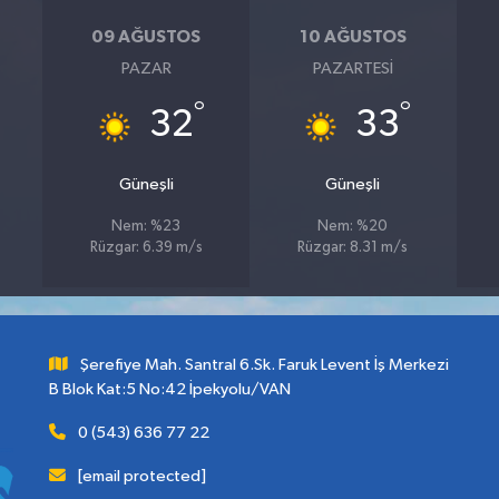
09 AĞUSTOS
10 AĞUSTOS
PAZAR
PAZARTESI
°
°
32
33
Güneşli
Güneşli
Nem: %23
Nem: %20
Rüzgar: 6.39 m/s
Rüzgar: 8.31 m/s
Şerefiye Mah. Santral 6.Sk. Faruk Levent İş Merkezi
B Blok Kat:5 No:42 İpekyolu/VAN
0 (543) 636 77 22
[email protected]