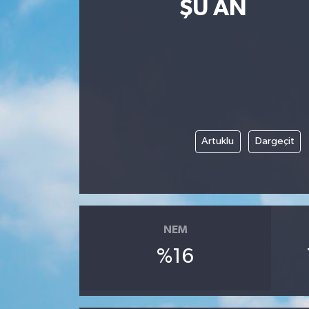
ŞU AN
Artuklu
Dargeçit
NEM
%16