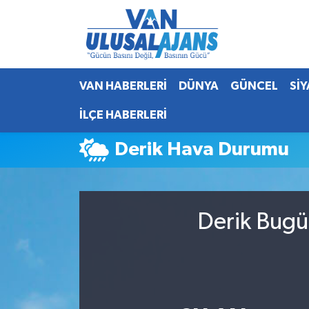
Van Nöbetçi Eczaneler
VAN HABERLERİ
DÜNYA
GÜNCEL
Sİ
Van Hava Durumu
İLÇE HABERLERİ
Van Namaz Vakitleri
Derik Hava Durumu
Van Trafik Yoğunluk Haritası
Süper Lig Puan Durumu ve Fikstür
Derik Bugü
Tüm Manşetler
Son Dakika Haberleri
Haber Arşivi