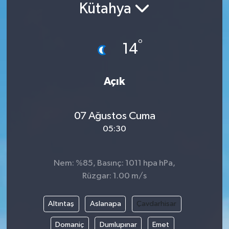
Kütahya
°
14
Açık
07 Ağustos Cuma
05:30
Nem: %85, Basınç: 1011 hpa hPa,
Rüzgar: 1.00 m/s
Altıntaş
Aslanapa
Çavdarhisar
Domaniç
Dumlupınar
Emet