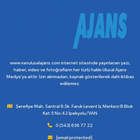
www.vanulusalajans.com internet sitesinde yayınlanan yazı,
haber, video ve fotoğrafların her türlü hakkı Ulusal Ajans
Medya’ya aittir. İzin alınmadan, kaynak gösterilerek dahi iktibas
edilemez.
Şerefiye Mah. Santral 6.Sk. Faruk Levent İş Merkezi B Blok
Kat:5 No:42 İpekyolu/VAN
0 (543) 636 77 22
[email protected]