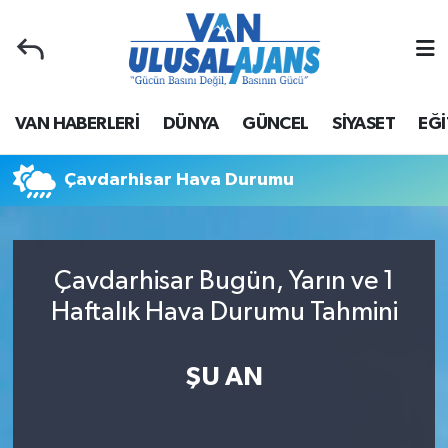
Van Nöbetçi Eczaneler
VAN HABERLERİ
DÜNYA
GÜNCEL
SİYASET
EĞİ
Van Hava Durumu
Van Namaz Vakitleri
Çavdarhisar Hava Durumu
Van Trafik Yoğunluk Haritası
Çavdarhisar Bugün, Yarın ve 1
Süper Lig Puan Durumu ve Fikstür
Haftalık Hava Durumu Tahmini
Tüm Manşetler
ŞU AN
Son Dakika Haberleri
Haber Arşivi