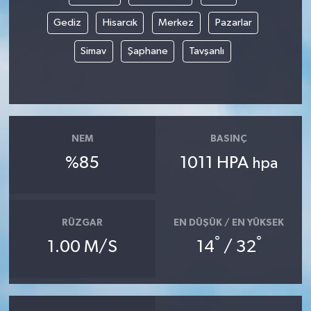
Gediz
Hisarcık
Merkez
Pazarlar
Simav
Şaphane
Tavşanlı
NEM
BASINÇ
%85
1011 HPA
hpa
RÜZGAR
EN DÜŞÜK / EN YÜKSEK
°
°
1.00 M/S
14
/ 32