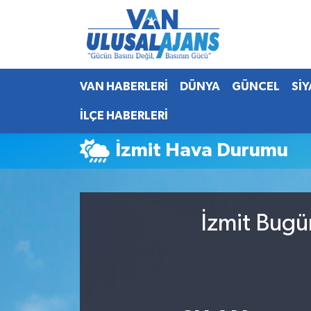
Van Nöbetçi Eczaneler
VAN HABERLERİ
DÜNYA
GÜNCEL
Sİ
Van Hava Durumu
İLÇE HABERLERİ
Van Namaz Vakitleri
İzmit Hava Durumu
Van Trafik Yoğunluk Haritası
Süper Lig Puan Durumu ve Fikstür
İzmit Bugü
Tüm Manşetler
Son Dakika Haberleri
Haber Arşivi