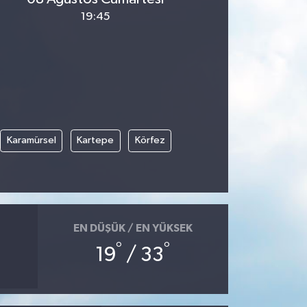
19:45
Karamürsel
Kartepe
Körfez
EN DÜŞÜK / EN YÜKSEK
°
°
19
/ 33