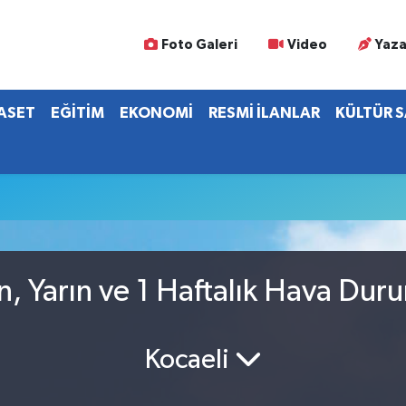
Foto Galeri
Video
Yaza
YASET
EĞİTİM
EKONOMİ
RESMİ İLANLAR
KÜLTÜR 
n, Yarın ve 1 Haftalık Hava Dur
Kocaeli