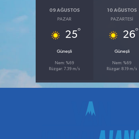
09 AĞUSTOS
10 AĞUSTOS
PAZAR
PAZARTESI
°
°
25
26
Güneşli
Güneşli
Nem: %69
Nem: %69
Rüzgar: 7.39 m/s
Rüzgar: 8.19 m/s