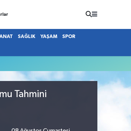
rlar
SANAT
SAĞLIK
YAŞAM
SPOR
umu Tahmini
08 Ağustos Cumartesi