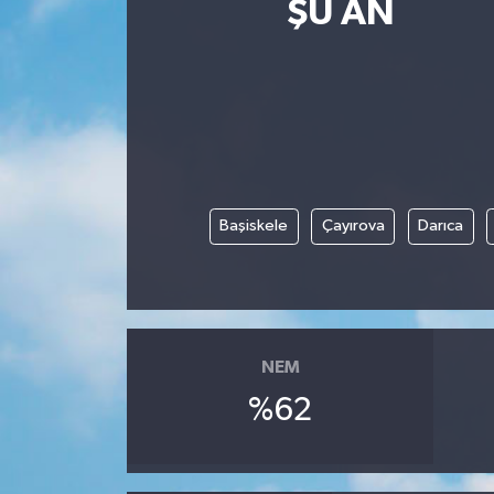
ŞU AN
Başiskele
Çayırova
Darıca
NEM
%62