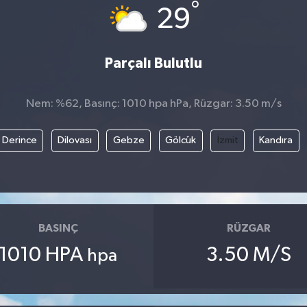
°
29
Parçalı Bulutlu
Nem: %62, Basınç: 1010 hpa hPa, Rüzgar: 3.50 m/s
Derince
Dilovası
Gebze
Gölcük
İzmit
Kandıra
BASINÇ
RÜZGAR
1010 HPA
3.50 M/S
hpa