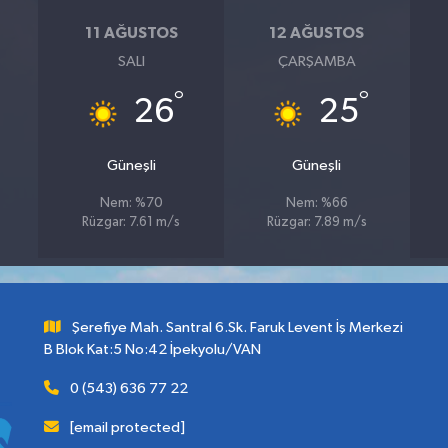
11 AĞUSTOS
12 AĞUSTOS
SALI
ÇARŞAMBA
°
°
26
25
Güneşli
Güneşli
Nem: %70
Nem: %66
Rüzgar: 7.61 m/s
Rüzgar: 7.89 m/s
Şerefiye Mah. Santral 6.Sk. Faruk Levent İş Merkezi
B Blok Kat:5 No:42 İpekyolu/VAN
0 (543) 636 77 22
[email protected]