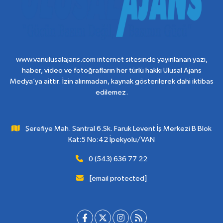
www.vanulusalajans.com internet sitesinde yayınlanan yazı,
haber, video ve fotoğrafların her türlü hakkı Ulusal Ajans
Medya’ya aittir. İzin alınmadan, kaynak gösterilerek dahi iktibas
edilemez.
Şerefiye Mah. Santral 6.Sk. Faruk Levent İş Merkezi B Blok
Kat:5 No:42 İpekyolu/VAN
0 (543) 636 77 22
[email protected]