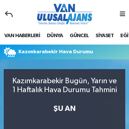
Van Nöbetçi Eczaneler
VAN HABERLERİ
DÜNYA
GÜNCEL
SİYASET
EĞİ
Van Hava Durumu
Van Namaz Vakitleri
Kazımkarabekir Hava Durumu
Van Trafik Yoğunluk Haritası
Kazımkarabekir Bugün, Yarın ve
Süper Lig Puan Durumu ve Fikstür
1 Haftalık Hava Durumu Tahmini
Tüm Manşetler
ŞU AN
Son Dakika Haberleri
Haber Arşivi