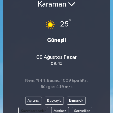
Karaman
°
25
Güneşli
09 Ağustos Pazar
09:45
Nem: %44, Basınç: 1009 hpa hPa,
Rüzgar: 4.19 m/s
Ayrancı
Başyayla
Ermenek
Kazımkarabekir
Merkez
Sarıveliler