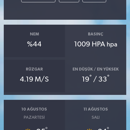
NEM
BASINÇ
%44
1009 HPA
hpa
RÜZGAR
EN DÜŞÜK / EN YÜKSEK
°
°
4.19 M/S
19
/ 33
10 AĞUSTOS
11 AĞUSTOS
PAZARTESI
SALI
°
°