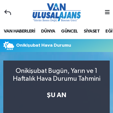
Van Nöbetçi Eczaneler
VAN HABERLERİ
DÜNYA
GÜNCEL
SİYASET
EĞİ
Van Hava Durumu
Van Namaz Vakitleri
Onikişubat Hava Durumu
Van Trafik Yoğunluk Haritası
Onikişubat Bugün, Yarın ve 1
Süper Lig Puan Durumu ve Fikstür
Haftalık Hava Durumu Tahmini
Tüm Manşetler
ŞU AN
Son Dakika Haberleri
Haber Arşivi