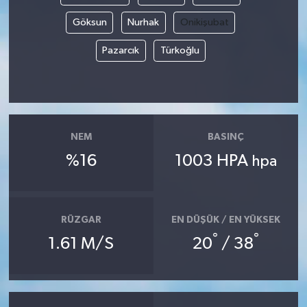
Göksun
Nurhak
Onikişubat
Pazarcık
Türkoğlu
NEM
BASINÇ
%16
1003 HPA
hpa
RÜZGAR
EN DÜŞÜK / EN YÜKSEK
°
°
1.61 M/S
20
/ 38