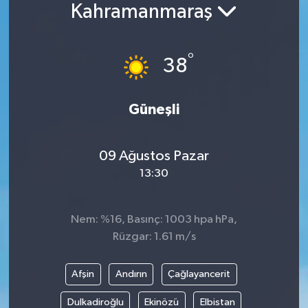
Kahramanmaraş
°
38
Güneşli
09 Ağustos Pazar
13:30
Nem: %16, Basınç: 1003 hpa hPa,
Rüzgar: 1.61 m/s
Afşin
Andırın
Çağlayancerit
Dulkadiroğlu
Ekinözü
Elbistan