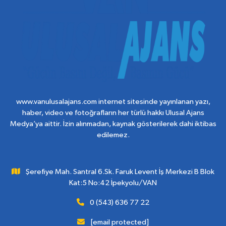
www.vanulusalajans.com internet sitesinde yayınlanan yazı,
haber, video ve fotoğrafların her türlü hakkı Ulusal Ajans
Medya’ya aittir. İzin alınmadan, kaynak gösterilerek dahi iktibas
edilemez.
Şerefiye Mah. Santral 6.Sk. Faruk Levent İş Merkezi B Blok
Kat:5 No:42 İpekyolu/VAN
0 (543) 636 77 22
[email protected]