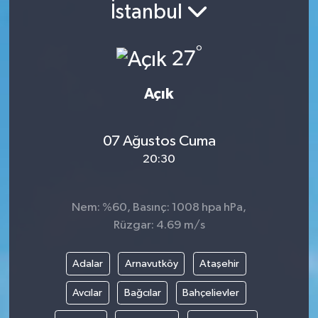
İstanbul
°
27
Açık
07 Ağustos Cuma
20:30
Nem: %60, Basınç: 1008 hpa hPa,
Rüzgar: 4.69 m/s
Adalar
Arnavutköy
Ataşehir
Avcılar
Bağcılar
Bahçelievler