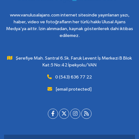
www.vanulusalajans.com internet sitesinde yayınlanan yazı,
haber, video ve fotoğrafların her türlü hakkı Ulusal Ajans
Medya’ya aittir. İzin alınmadan, kaynak gösterilerek dahi iktibas
edilemez.
Şerefiye Mah. Santral 6.Sk. Faruk Levent İş Merkezi B Blok
Kat:5 No:42 İpekyolu/VAN
0 (543) 636 77 22
[email protected]