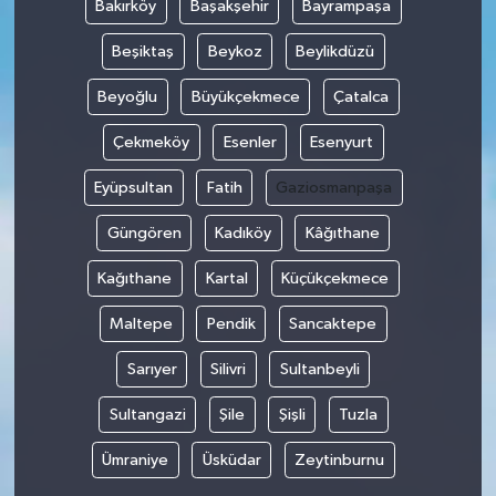
Bakırköy
Başakşehir
Bayrampaşa
Beşiktaş
Beykoz
Beylikdüzü
Beyoğlu
Büyükçekmece
Çatalca
Çekmeköy
Esenler
Esenyurt
Eyüpsultan
Fatih
Gaziosmanpaşa
Güngören
Kadıköy
Kâğıthane
Kağıthane
Kartal
Küçükçekmece
Maltepe
Pendik
Sancaktepe
Sarıyer
Silivri
Sultanbeyli
Sultangazi
Şile
Şişli
Tuzla
Ümraniye
Üsküdar
Zeytinburnu