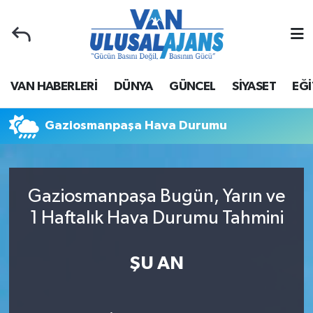
Van Nöbetçi Eczaneler
VAN HABERLERİ
DÜNYA
GÜNCEL
SİYASET
EĞİ
Van Hava Durumu
Van Namaz Vakitleri
Gaziosmanpaşa Hava Durumu
Van Trafik Yoğunluk Haritası
Gaziosmanpaşa Bugün, Yarın ve
Süper Lig Puan Durumu ve Fikstür
1 Haftalık Hava Durumu Tahmini
Tüm Manşetler
ŞU AN
Son Dakika Haberleri
Haber Arşivi