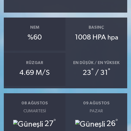
NEM
BASINÇ
%60
1008 HPA
hpa
RÜZGAR
EN DÜŞÜK / EN YÜKSEK
°
°
4.69 M/S
23
/ 31
08 AĞUSTOS
09 AĞUSTOS
CUMARTESI
PAZAR
°
°
27
26