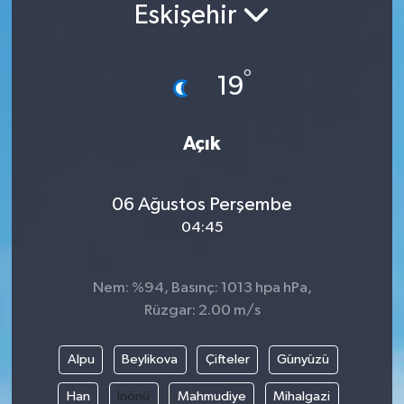
Eskişehir
°
19
Açık
06 Ağustos Perşembe
04:45
Nem: %94, Basınç: 1013 hpa hPa,
Rüzgar: 2.00 m/s
Alpu
Beylikova
Çifteler
Günyüzü
Han
İnönü
Mahmudiye
Mihalgazi