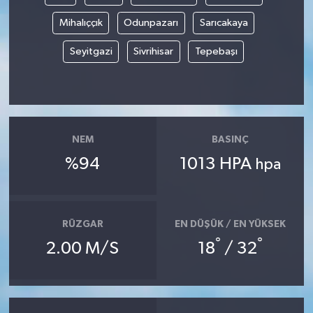
Mihalıççık
Odunpazarı
Sarıcakaya
Seyitgazi
Sivrihisar
Tepebaşı
NEM
BASINÇ
%94
1013 HPA
hpa
RÜZGAR
EN DÜŞÜK / EN YÜKSEK
°
°
2.00 M/S
18
/ 32