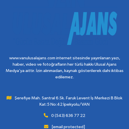
www.vanulusalajans.com internet sitesinde yayınlanan yazı,
haber, video ve fotoğrafların her türlü hakkı Ulusal Ajans
Medya’ya aittir. İzin alınmadan, kaynak gösterilerek dahi iktibas
edilemez.
Şerefiye Mah. Santral 6.Sk. Faruk Levent İş Merkezi B Blok
Kat:5 No:42 İpekyolu/VAN
0 (543) 636 77 22
[email protected]