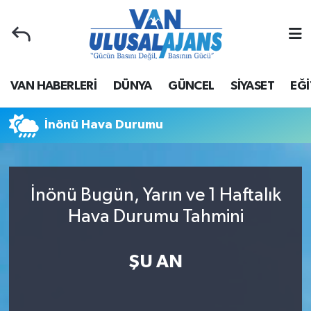
Van Nöbetçi Eczaneler
VAN HABERLERİ
DÜNYA
GÜNCEL
SİYASET
EĞİ
Van Hava Durumu
Van Namaz Vakitleri
İnönü Hava Durumu
Van Trafik Yoğunluk Haritası
İnönü Bugün, Yarın ve 1 Haftalık
Süper Lig Puan Durumu ve Fikstür
Hava Durumu Tahmini
Tüm Manşetler
ŞU AN
Son Dakika Haberleri
Haber Arşivi