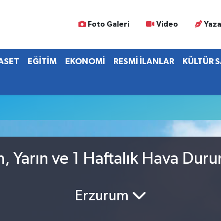
Foto Galeri
Video
Yaza
YASET
EĞİTİM
EKONOMİ
RESMİ İLANLAR
KÜLTÜR 
, Yarın ve 1 Haftalık Hava Dur
Erzurum