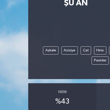
ŞU AN
Aşkale
Aziziye
Çat
Hınıs
Pasinler
NEM
%43