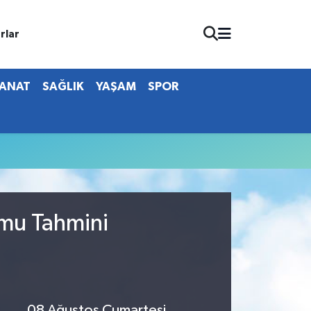
rlar
SANAT
SAĞLIK
YAŞAM
SPOR
umu Tahmini
08 Ağustos Cumartesi