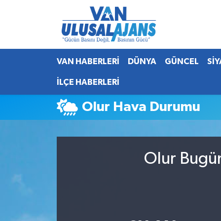
Van Nöbetçi Eczaneler
VAN HABERLERİ
DÜNYA
GÜNCEL
Sİ
Van Hava Durumu
İLÇE HABERLERİ
Van Namaz Vakitleri
Olur Hava Durumu
Van Trafik Yoğunluk Haritası
Süper Lig Puan Durumu ve Fikstür
Olur Bugün
Tüm Manşetler
Son Dakika Haberleri
Haber Arşivi