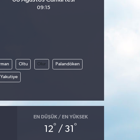
09:15
rman
Oltu
Olur
Palandöken
Yakutiye
EN DÜŞÜK / EN YÜKSEK
°
°
12
/ 31