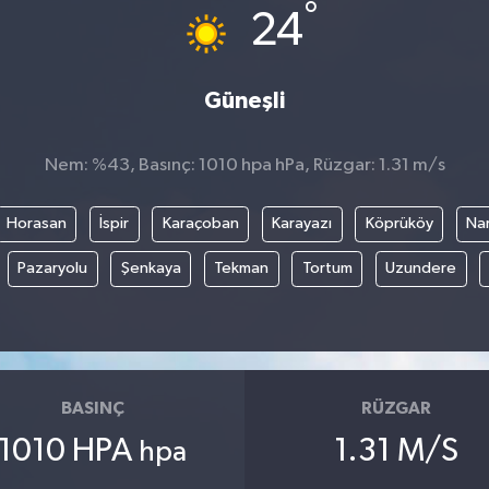
°
24
Güneşli
Nem: %43, Basınç: 1010 hpa hPa, Rüzgar: 1.31 m/s
Horasan
İspir
Karaçoban
Karayazı
Köprüköy
Na
Pazaryolu
Şenkaya
Tekman
Tortum
Uzundere
BASINÇ
RÜZGAR
1010 HPA
1.31 M/S
hpa