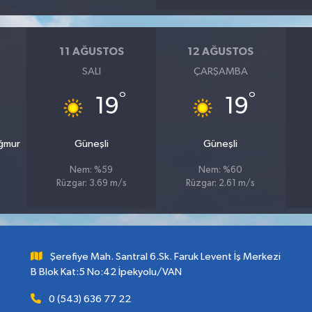
11 AĞUSTOS
12 AĞUSTOS
SALI
ÇARŞAMBA
°
°
19
19
ağmur
Güneşli
Güneşli
Nem: %59
Nem: %60
Rüzgar: 3.69 m/s
Rüzgar: 2.61 m/s
Şerefiye Mah. Santral 6.Sk. Faruk Levent İş Merkezi
B Blok Kat:5 No:42 İpekyolu/VAN
0 (543) 636 77 22