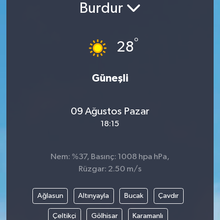
Burdur
°
28
Güneşli
09 Ağustos Pazar
18:15
Nem: %37, Basınç: 1008 hpa hPa,
Rüzgar: 2.50 m/s
Ağlasun
Altınyayla
Bucak
Çavdır
Çeltikçi
Gölhisar
Karamanlı