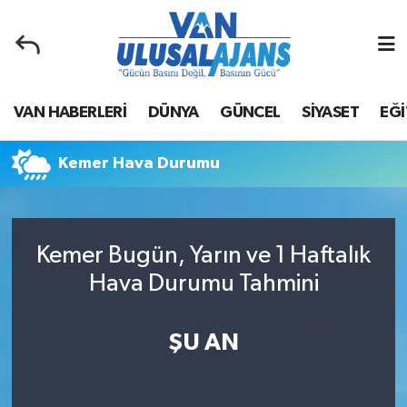
Van Nöbetçi Eczaneler
VAN HABERLERİ
DÜNYA
GÜNCEL
SİYASET
EĞİ
Van Hava Durumu
Van Namaz Vakitleri
Kemer Hava Durumu
Van Trafik Yoğunluk Haritası
Kemer Bugün, Yarın ve 1 Haftalık
Süper Lig Puan Durumu ve Fikstür
Hava Durumu Tahmini
Tüm Manşetler
ŞU AN
Son Dakika Haberleri
Haber Arşivi