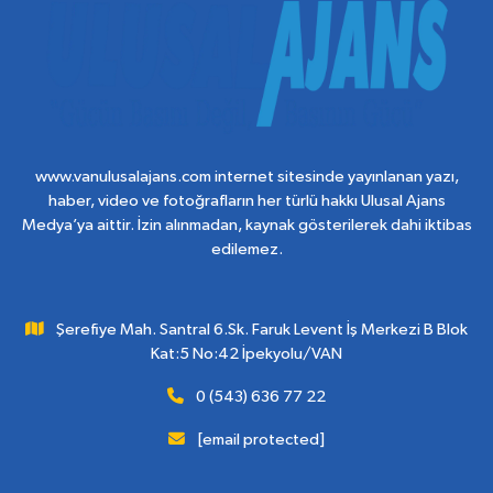
www.vanulusalajans.com internet sitesinde yayınlanan yazı,
haber, video ve fotoğrafların her türlü hakkı Ulusal Ajans
Medya’ya aittir. İzin alınmadan, kaynak gösterilerek dahi iktibas
edilemez.
Şerefiye Mah. Santral 6.Sk. Faruk Levent İş Merkezi B Blok
Kat:5 No:42 İpekyolu/VAN
0 (543) 636 77 22
[email protected]