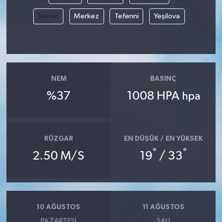
Kemer
Merkez
Tefenni
Yeşilova
NEM
BASINÇ
%37
1008 HPA
hpa
RÜZGAR
EN DÜŞÜK / EN YÜKSEK
°
°
2.50 M/S
19
/ 33
10 AĞUSTOS
11 AĞUSTOS
PAZARTESI
SALI