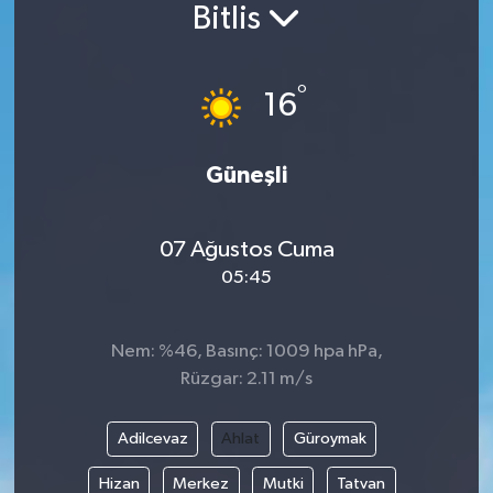
Bitlis
°
16
Güneşli
07 Ağustos Cuma
05:45
Nem: %46, Basınç: 1009 hpa hPa,
Rüzgar: 2.11 m/s
Adilcevaz
Ahlat
Güroymak
Hizan
Merkez
Mutki
Tatvan