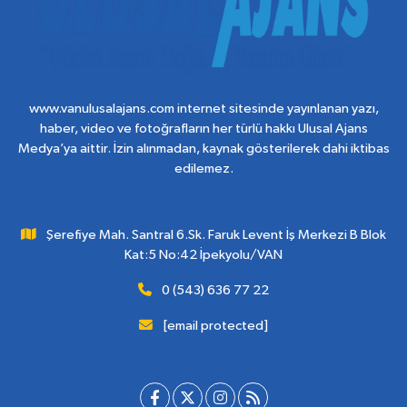
www.vanulusalajans.com internet sitesinde yayınlanan yazı,
haber, video ve fotoğrafların her türlü hakkı Ulusal Ajans
Medya’ya aittir. İzin alınmadan, kaynak gösterilerek dahi iktibas
edilemez.
Şerefiye Mah. Santral 6.Sk. Faruk Levent İş Merkezi B Blok
Kat:5 No:42 İpekyolu/VAN
0 (543) 636 77 22
[email protected]