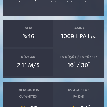
NEM
BASINÇ
%46
1009 HPA
hpa
RÜZGAR
EN DÜŞÜK / EN YÜKSEK
°
°
2.11 M/S
16
/ 30
08 AĞUSTOS
09 AĞUSTOS
CUMARTESI
PAZAR
°
°