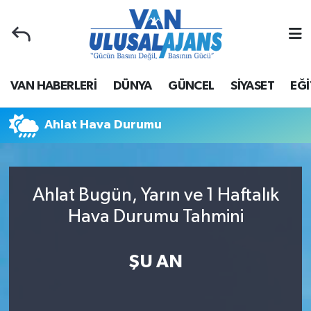
Van Nöbetçi Eczaneler
VAN HABERLERİ
DÜNYA
GÜNCEL
SİYASET
EĞİ
Van Hava Durumu
Van Namaz Vakitleri
Ahlat Hava Durumu
Van Trafik Yoğunluk Haritası
Ahlat Bugün, Yarın ve 1 Haftalık
Süper Lig Puan Durumu ve Fikstür
Hava Durumu Tahmini
Tüm Manşetler
ŞU AN
Son Dakika Haberleri
Haber Arşivi