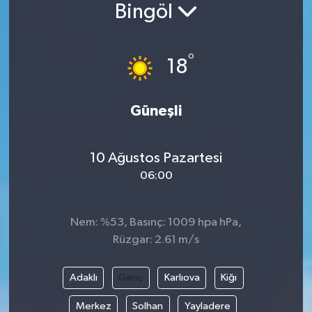
Bingöl
°
18
Güneşli
10 Ağustos Pazartesi
06:00
Nem: %53, Basınç: 1009 hpa hPa,
Rüzgar: 2.61 m/s
Adaklı
Genç
Karlıova
Kiğı
Merkez
Solhan
Yayladere