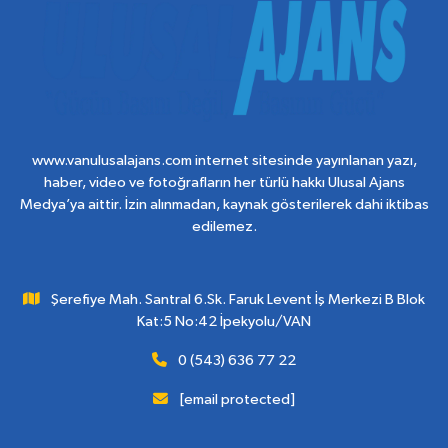
www.vanulusalajans.com internet sitesinde yayınlanan yazı,
haber, video ve fotoğrafların her türlü hakkı Ulusal Ajans
Medya’ya aittir. İzin alınmadan, kaynak gösterilerek dahi iktibas
edilemez.
Şerefiye Mah. Santral 6.Sk. Faruk Levent İş Merkezi B Blok
Kat:5 No:42 İpekyolu/VAN
0 (543) 636 77 22
[email protected]