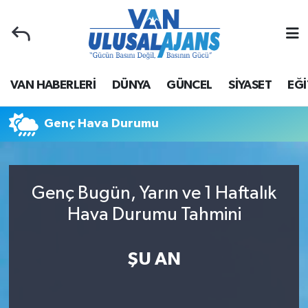
Van Nöbetçi Eczaneler
VAN HABERLERİ
DÜNYA
GÜNCEL
SİYASET
EĞİ
Van Hava Durumu
Van Namaz Vakitleri
Genç Hava Durumu
Van Trafik Yoğunluk Haritası
Genç Bugün, Yarın ve 1 Haftalık
Süper Lig Puan Durumu ve Fikstür
Hava Durumu Tahmini
Tüm Manşetler
ŞU AN
Son Dakika Haberleri
Haber Arşivi