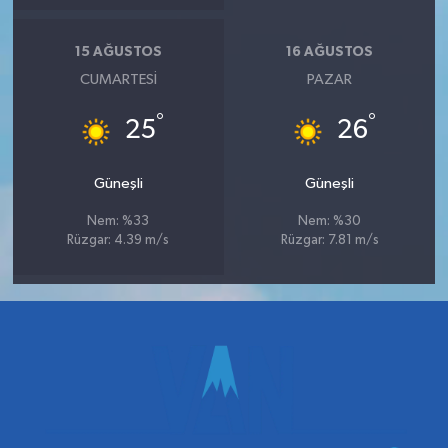
15 AĞUSTOS
16 AĞUSTOS
CUMARTESI
PAZAR
°
°
25
26
Güneşli
Güneşli
Nem: %33
Nem: %30
Rüzgar: 4.39 m/s
Rüzgar: 7.81 m/s