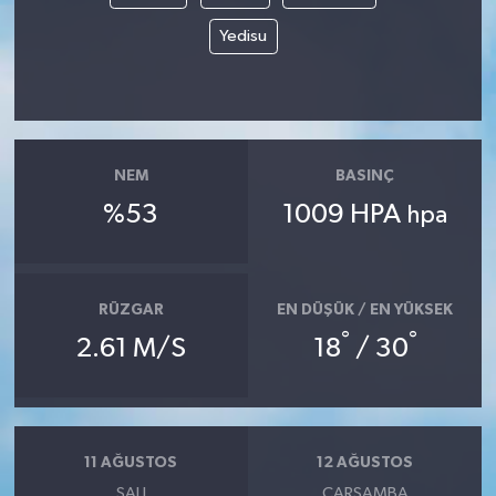
Yedisu
NEM
BASINÇ
%53
1009 HPA
hpa
RÜZGAR
EN DÜŞÜK / EN YÜKSEK
°
°
2.61 M/S
18
/ 30
11 AĞUSTOS
12 AĞUSTOS
SALI
ÇARŞAMBA