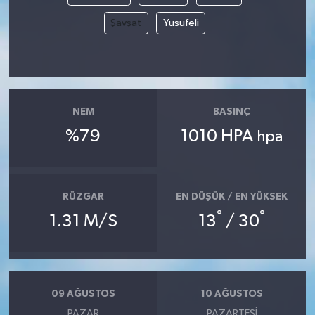
Şavşat
Yusufeli
NEM
BASINÇ
%79
1010 HPA
hpa
RÜZGAR
EN DÜŞÜK / EN YÜKSEK
°
°
1.31 M/S
13
/ 30
09 AĞUSTOS
10 AĞUSTOS
PAZAR
PAZARTESI