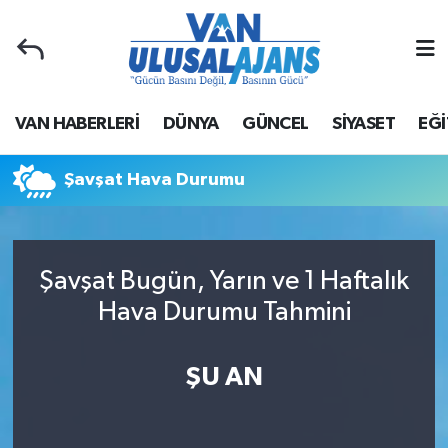
Van Nöbetçi Eczaneler
VAN HABERLERİ
DÜNYA
GÜNCEL
SİYASET
EĞİ
Van Hava Durumu
Van Namaz Vakitleri
Şavşat Hava Durumu
Van Trafik Yoğunluk Haritası
Şavşat Bugün, Yarın ve 1 Haftalık
Süper Lig Puan Durumu ve Fikstür
Hava Durumu Tahmini
Tüm Manşetler
ŞU AN
Son Dakika Haberleri
Haber Arşivi