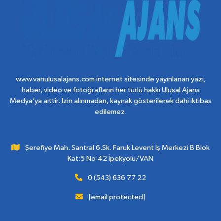
www.vanulusalajans.com internet sitesinde yayınlanan yazı,
haber, video ve fotoğrafların her türlü hakkı Ulusal Ajans
Medya’ya aittir. İzin alınmadan, kaynak gösterilerek dahi iktibas
edilemez.
Şerefiye Mah. Santral 6.Sk. Faruk Levent İş Merkezi B Blok
Kat:5 No:42 İpekyolu/VAN
0 (543) 636 77 22
[email protected]