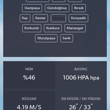
Gazipaşa
Gündoğmuş
İbradı
Kaş
Kemer
Kepez
Konyaaltı
Korkuteli
Kumluca
Manavgat
Muratpaşa
Serik
NEM
BASINÇ
%46
1006 HPA
hpa
RÜZGAR
EN DÜŞÜK / EN YÜKSEK
°
°
4.19 M/S
26
/ 33