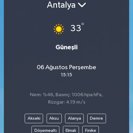
Antalya
°
33
Güneşli
06 Ağustos Perşembe
15:15
Nem: %46, Basınç: 1006 hpa hPa,
Rüzgar: 4.19 m/s
Akseki
Aksu
Alanya
Demre
Döşemealtı
Elmalı
Finike