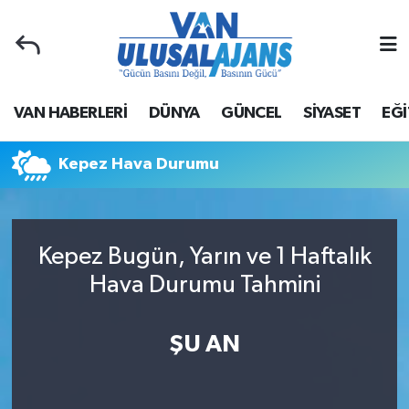
Van Nöbetçi Eczaneler
VAN HABERLERİ
DÜNYA
GÜNCEL
SİYASET
EĞİ
Van Hava Durumu
Van Namaz Vakitleri
Kepez Hava Durumu
Van Trafik Yoğunluk Haritası
Kepez Bugün, Yarın ve 1 Haftalık
Süper Lig Puan Durumu ve Fikstür
Hava Durumu Tahmini
Tüm Manşetler
ŞU AN
Son Dakika Haberleri
Haber Arşivi