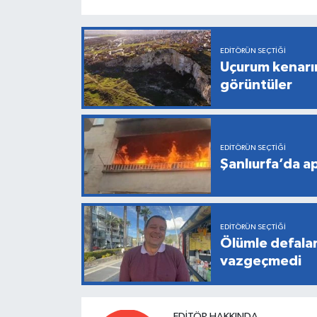
EDITÖRÜN SEÇTIĞI
Uçurum kenarı
görüntüler
EDITÖRÜN SEÇTIĞI
Şanlıurfa’da a
EDITÖRÜN SEÇTIĞI
Ölümle defala
vazgeçmedi
EDITÖR HAKKINDA