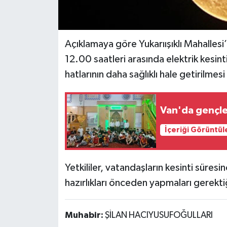
Açıklamaya göre Yukarıışıklı Mahalle
12.00 saatleri arasında elektrik kesint
hatlarının daha sağlıklı hale getirilmes
Van'da gençle
İçeriği Görüntül
Yetkililer, vatandaşların kesinti süre
hazırlıkları önceden yapmaları gerektiği
Muhabir:
ŞİLAN HACIYUSUFOĞULLARI