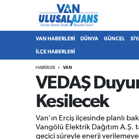
Van Nöbetçi Eczaneler
VAN HABERLERİ
DÜNYA
GÜNCEL
Sİ
Van Hava Durumu
İLÇE HABERLERİ
Van Namaz Vakitleri
HABERLER
VAN
Van Trafik Yoğunluk Haritası
VEDAŞ Duyurdu
Süper Lig Puan Durumu ve Fikstür
Kesilecek
Tüm Manşetler
Van’ın Erciş ilçesinde planlı ba
Son Dakika Haberleri
Vangölü Elektrik Dağıtım A.Ş. 
Haber Arşivi
geçici süreyle enerji verilemeyec