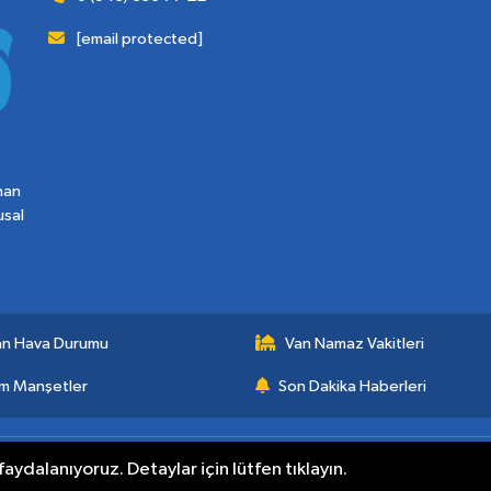
[email protected]
nan
usal
an Hava Durumu
Van Namaz Vakitleri
m Manşetler
Son Dakika Haberleri
aydalanıyoruz. Detaylar için lütfen tıklayın.