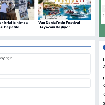
1
k krizi için imza
Van Denizi'nde Festival
ı başlatıldı
Heyecanı Başlıyor
1
G
1
K
K
G