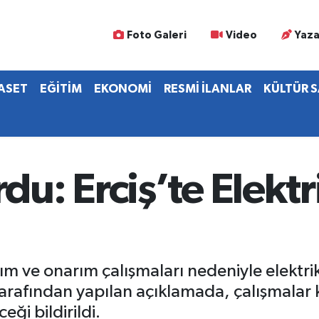
Foto Galeri
Video
Yaza
YASET
EĞİTİM
EKONOMİ
RESMİ İLANLAR
KÜLTÜR 
: Erciş’te Elektr
kım ve onarım çalışmaları nedeniyle elektri
tarafından yapılan açıklamada, çalışmala
eği bildirildi.