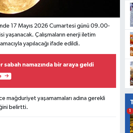
si’nde 17 Mayıs 2026 Cumartesi günü 09.00-
isi yaşanacak. Çalışmaların enerji iletim
i amacıyla yapılacağı ifade edildi.
r sabah namazında bir araya geldi
e
since mağduriyet yaşamamaları adına gerekli
ni belirtti.
1