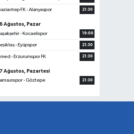
aziantep FK - Alanyaspor
21:30
6 Ağustos, Pazar
aşakşehir - Kocaelispor
19:00
eşiktaş - Eyüpspor
21:30
med - Erzurumspor FK
21:30
7 Ağustos, Pazartesi
amsunspor - Göztepe
21:30