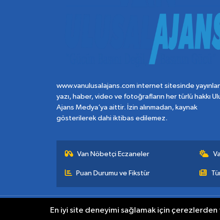
www.vanulusalajans.com internet sitesinde yayınla
yazı, haber, video ve fotoğrafların her türlü hakkı Ul
Ajans Medya’ya aittir. İzin alınmadan, kaynak
gösterilerek dahi iktibas edilemez.
Van Nöbetçi Eczaneler
V
Puan Durumu ve Fikstür
Tü
En iyi site deneyimi sağlamak için çerezlerden f