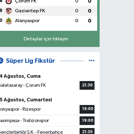
8
Çorum FK
0
0
9
Gaziantep FK
0
0
0
Alanyaspor
0
0
Detaylar için tıklayın
Süper Lig Fikstür
4 Ağustos, Cuma
alatasaray - Çorum FK
21:30
5 Ağustos, Cumartesi
onyaspor - Rizespor
19:00
asımpaşa - Trabzonspor
19:00
ençlerbirliği S.K. - Fenerbahçe
21:30