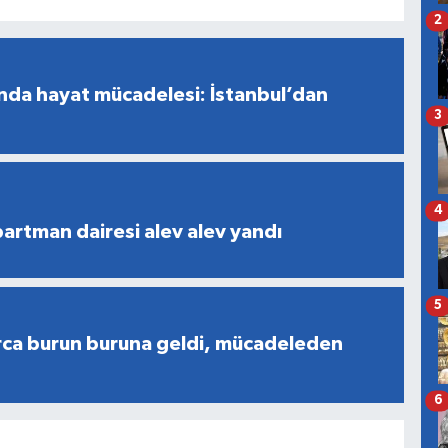
2
nda hayat mücadelesi: İstanbul’dan
3
4
partman dairesi alev alev yandı
5
rca burun buruna geldi, mücadeleden
6