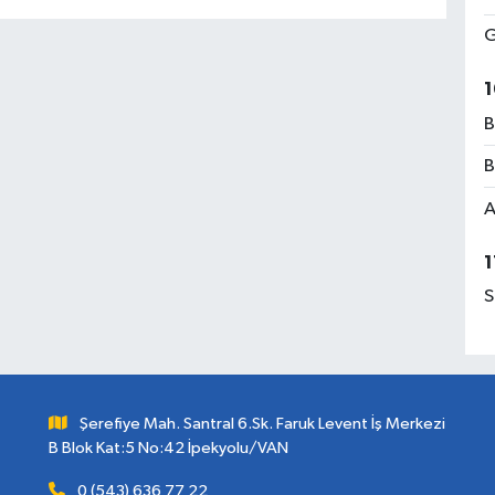
G
1
B
B
A
1
S
Şerefiye Mah. Santral 6.Sk. Faruk Levent İş Merkezi
B Blok Kat:5 No:42 İpekyolu/VAN
0 (543) 636 77 22