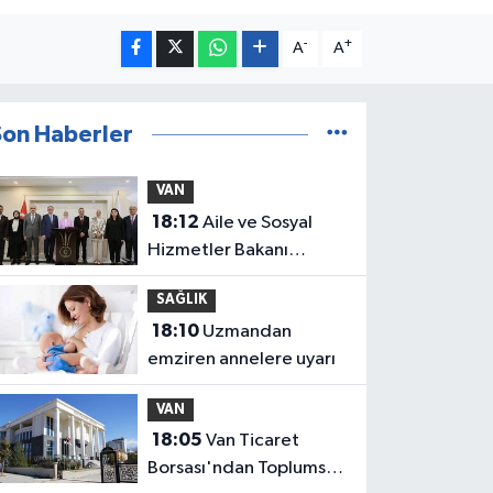
-
+
A
A
Son Haberler
VAN
18:12
Aile ve Sosyal
Hizmetler Bakanı
Göktaş Van'da bir dizi
SAĞLIK
temasta bulundu
18:10
Uzmandan
emziren annelere uyarı
VAN
18:05
Van Ticaret
Borsası'ndan Toplumsal