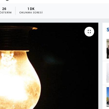
26
1 DK
ÖSTERIM
OKUNMA SÜRESI