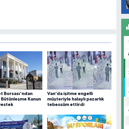
et Borsası'ndan
Van’da işitme engelli
 Bütünleşme Kanun
müşteriyle halaylı pazarlık
 Destek
tebessüm ettirdi