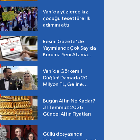
Van'da yüzlerce kız
çocuğu tesettüre ilk
adımını attı
Resmi Gazete'de
Yayımlandı: Çok Sayıda
Kuruma Yeni Atama
Kararı
Van'da Görkemli
Düğün! Damada 20
Milyon TL, Geline
Kilolarca Altın Takıldı
Bugün Altın Ne Kadar?
31 Temmuz 2026
Güncel Altın Fiyatları
Güllü dosyasında