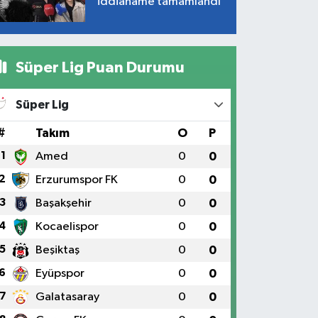
iddianame tamamlandı
Süper Lig Puan Durumu
Süper Lig
#
Takım
O
P
1
Amed
0
0
2
Erzurumspor FK
0
0
3
Başakşehir
0
0
4
Kocaelispor
0
0
5
Beşiktaş
0
0
6
Eyüpspor
0
0
7
Galatasaray
0
0