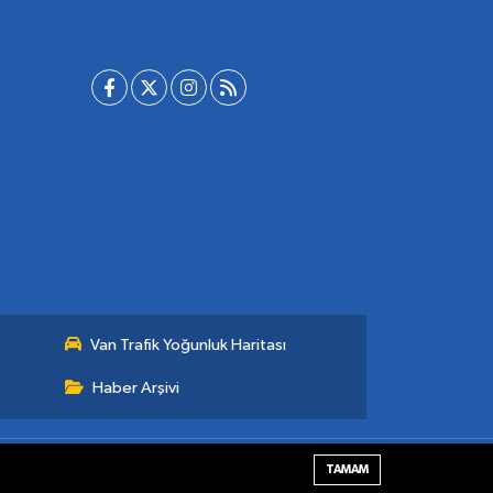
Van Trafik Yoğunluk Haritası
Haber Arşivi
Haber Yazılımı:
TE Bilişim
TAMAM