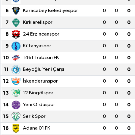
6
Karacabey Belediyespor
0
0
0
7
Kırklarelispor
0
0
0
8
24 Erzincanspor
0
0
0
9
Kütahyaspor
0
0
0
10
1461 Trabzon FK
0
0
0
11
Beyoğlu Yeni Çarşı
0
0
0
12
İskenderunspor
0
0
0
13
12 Bingölspor
0
0
0
14
Yeni Orduspor
0
0
0
15
Serik Spor
0
0
0
16
Adana 01 FK
0
0
0