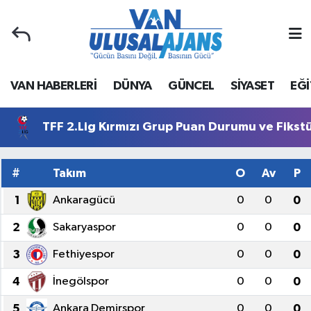
Van Nöbetçi Eczaneler
VAN HABERLERİ
DÜNYA
GÜNCEL
SİYASET
EĞİ
Van Hava Durumu
Van Namaz Vakitleri
TFF 2.Lig Kırmızı Grup Puan Durumu ve Fikst
Van Trafik Yoğunluk Haritası
#
Takım
O
Av
P
Süper Lig Puan Durumu ve Fikstür
1
Ankaragücü
0
0
0
2
Sakaryaspor
0
0
0
Tüm Manşetler
3
Fethiyespor
0
0
0
Son Dakika Haberleri
4
İnegölspor
0
0
0
Haber Arşivi
5
Ankara Demirspor
0
0
0