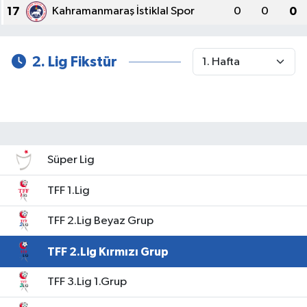
17
Kahramanmaraş İstiklal Spor
0
0
0
2. Lig Fikstür
Süper Lig
TFF 1.Lig
TFF 2.Lig Beyaz Grup
TFF 2.Lig Kırmızı Grup
TFF 3.Lig 1.Grup