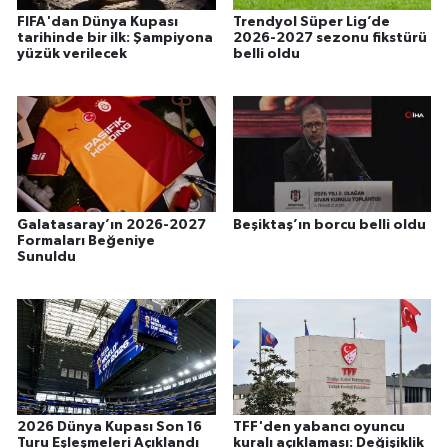
FIFA'dan Dünya Kupası
Trendyol Süper Lig’de
tarihinde bir ilk: Şampiyona
2026-2027 sezonu fikstürü
yüzük verilecek
belli oldu
Galatasaray’ın 2026-2027
Beşiktaş’ın borcu belli oldu
Formaları Beğeniye
Sunuldu
2026 Dünya Kupası Son 16
TFF'den yabancı oyuncu
Turu Eşleşmeleri Açıklandı
kuralı açıklaması: Değişiklik