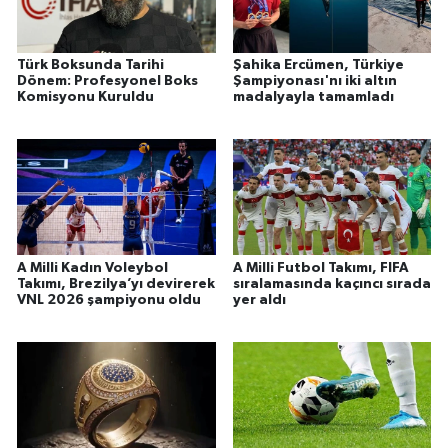
Türk Boksunda Tarihi
Şahika Ercümen, Türkiye
Dönem: Profesyonel Boks
Şampiyonası'nı iki altın
Komisyonu Kuruldu
madalyayla tamamladı
A Milli Kadın Voleybol
A Milli Futbol Takımı, FIFA
Takımı, Brezilya’yı devirerek
sıralamasında kaçıncı sırada
VNL 2026 şampiyonu oldu
yer aldı