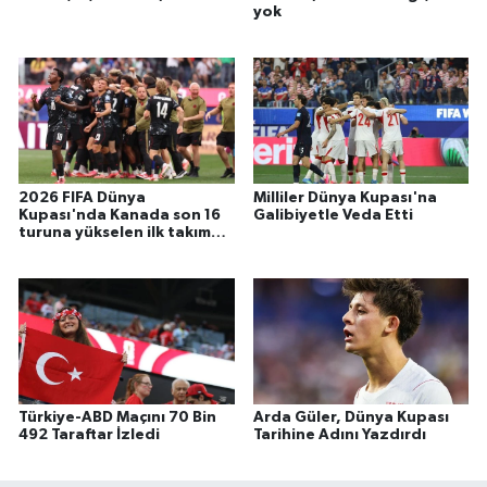
yok
2026 FIFA Dünya
Milliler Dünya Kupası'na
Kupası'nda Kanada son 16
Galibiyetle Veda Etti
turuna yükselen ilk takım
oldu
Türkiye-ABD Maçını 70 Bin
Arda Güler, Dünya Kupası
492 Taraftar İzledi
Tarihine Adını Yazdırdı