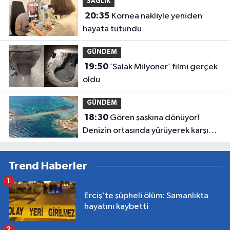
SAĞLIK
20:35
Kornea nakliyle yeniden
hayata tutundu
GÜNDEM
19:50
’Salak Milyoner’ filmi gerçek
oldu
GÜNDEM
18:30
Gören şaşkına dönüyor!
Denizin ortasında yürüyerek karşı
adaya geçiyorlar
Trend Haberler
1
Erciş’te şüpheli ölüm: Samanlıkta
hayatını kaybetti
2