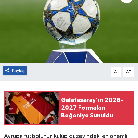
Paylaş
-
+
A
A
Galatasaray’ın 2026-
2027 Formaları
Beğeniye Sunuldu
Avrupa futbolunun kulüp düzeyindeki en önemli