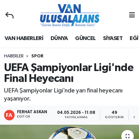
Van Nöbetçi Eczaneler
VAN HABERLERİ
DÜNYA
GÜNCEL
SİYASET
EĞİ
Van Hava Durumu
Van Namaz Vakitleri
HABERLER
SPOR
UEFA Şampiyonlar Ligi'nde
Van Trafik Yoğunluk Haritası
Final Heyecanı
Süper Lig Puan Durumu ve Fikstür
UEFA Şampiyonlar Ligi’nde yarı final heyecanı
yaşanıyor.
Tüm Manşetler
FERHAT ASKAN
04.05.2026 - 11:08
49
EDITÖR
Son Dakika Haberleri
YAYINLANMA
GÖSTERIM
OK
Haber Arşivi