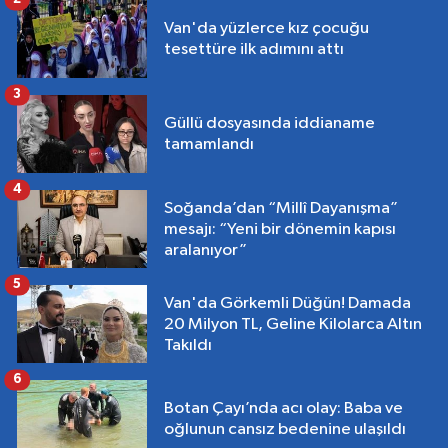
Van'da yüzlerce kız çocuğu
tesettüre ilk adımını attı
3
Güllü dosyasında iddianame
tamamlandı
4
Soğanda’dan “Millî Dayanışma”
mesajı: “Yeni bir dönemin kapısı
aralanıyor”
5
Van'da Görkemli Düğün! Damada
20 Milyon TL, Geline Kilolarca Altın
Takıldı
6
Botan Çayı’nda acı olay: Baba ve
oğlunun cansız bedenine ulaşıldı