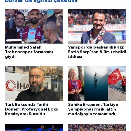
Bunlar da ilginizi çekebilir
Muhammed Salah
Vanspor'da başkanlık krizi:
Trabzonspor formasını
Fatih Sarp'tan ölüm tehdidi
giydi
iddiası
Türk Boksunda Tarihi
Şahika Ercümen, Türkiye
Dönem: Profesyonel Boks
Şampiyonası'nı iki altın
Komisyonu Kuruldu
madalyayla tamamladı