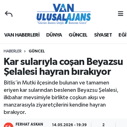
Van Nöbetçi Eczaneler
VAN HABERLERİ
DÜNYA
GÜNCEL
SİYASET
EĞİ
Van Hava Durumu
Van Namaz Vakitleri
HABERLER
GÜNCEL
Kar sularıyla coşan Beyazsu
Van Trafik Yoğunluk Haritası
Şelalesi hayran bırakıyor
Süper Lig Puan Durumu ve Fikstür
Bitlis’in Mutki ilçesinde bulunan ve tamamen
eriyen kar sularından beslenen Beyazsu Şelalesi,
Tüm Manşetler
ilkbahar mevsimiyle birlikte coşkun akışı ve
manzarasıyla ziyaretçilerini kendine hayran
Son Dakika Haberleri
bırakıyor.
Haber Arşivi
FERHAT ASKAN
14.05.2026 - 19:39
2