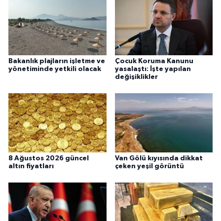
Bakanlık plajların işletme ve
Çocuk Koruma Kanunu
yönetiminde yetkili olacak
yasalaştı: İşte yapılan
değişiklikler
8 Ağustos 2026 güncel
Van Gölü kıyısında dikkat
altın fiyatları
çeken yeşil görüntü