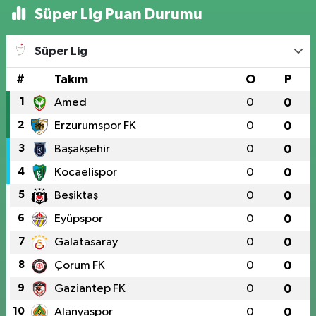
Süper Lig Puan Durumu
Süper Lig
#
Takım
O
P
1
Amed
0
0
2
Erzurumspor FK
0
0
3
Başakşehir
0
0
4
Kocaelispor
0
0
5
Beşiktaş
0
0
6
Eyüpspor
0
0
7
Galatasaray
0
0
8
Çorum FK
0
0
9
Gaziantep FK
0
0
10
Alanyaspor
0
0