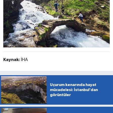
Kaynak:
İHA
Uçurum kenarında hayat
mücadelesi: İstanbul’dan
görüntüler