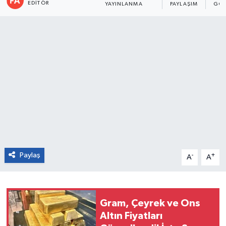
EDITÖR
YAYINLANMA
PAYLAŞIM
GÖS
Paylaş
-
+
A
A
Gram, Çeyrek ve Ons
Altın Fiyatları