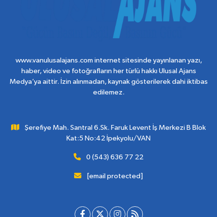
www.vanulusalajans.com internet sitesinde yayınlanan yazı,
haber, video ve fotoğrafların her türlü hakkı Ulusal Ajans
Medya’ya aittir. İzin alınmadan, kaynak gösterilerek dahi iktibas
edilemez.
Şerefiye Mah. Santral 6.Sk. Faruk Levent İş Merkezi B Blok
Kat:5 No:42 İpekyolu/VAN
0 (543) 636 77 22
[email protected]