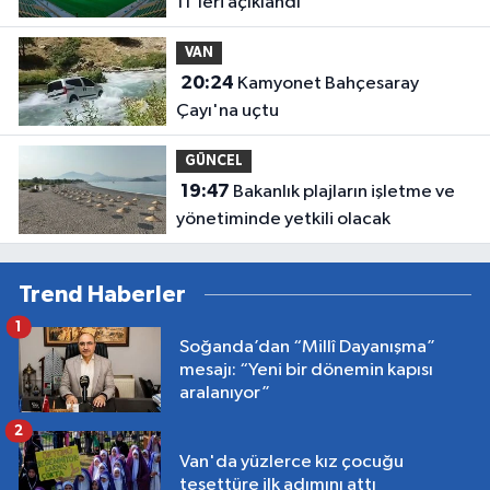
11'leri açıklandı
VAN
20:24
Kamyonet Bahçesaray
Çayı'na uçtu
GÜNCEL
19:47
Bakanlık plajların işletme ve
yönetiminde yetkili olacak
Trend Haberler
1
Soğanda’dan “Millî Dayanışma”
mesajı: “Yeni bir dönemin kapısı
aralanıyor”
2
Van'da yüzlerce kız çocuğu
tesettüre ilk adımını attı