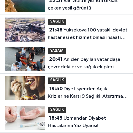
22:51
Van Gölü kıyısında dikkat
çeken yeşil görüntü
SAĞLIK
21:48
Yüksekova 100 yataklı devlet
hastanesi ek hizmet binası inşaatı
yükseliyor
YAŞAM
20:41
Aniden bayılan vatandaşa
çevredekiler ve sağlık ekipleri
müdahale etti
SAĞLIK
19:50
Diyetisyenden Açlık
Krizlerine Karşı 9 Sağlıklı Atıştırmalık
Önerisi
SAĞLIK
18:45
Uzmandan Diyabet
Hastalarına Yaz Uyarısı!