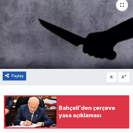
Paylaş
-
+
A
A
Bahçeli’den çerçeve
yasa açıklaması