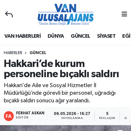
Van Nöbetçi Eczaneler
VAN HABERLERİ
DÜNYA
GÜNCEL
SİYASET
EĞİ
Van Hava Durumu
Van Namaz Vakitleri
HABERLER
GÜNCEL
Hakkari’de kurum
Van Trafik Yoğunluk Haritası
personeline bıçaklı saldırı
Süper Lig Puan Durumu ve Fikstür
Hakkari’de Aile ve Sosyal Hizmetler İl
Müdürlüğü’nde görevli bir personel, uğradığı
Tüm Manşetler
bıçaklı saldırı sonucu ağır yaralandı.
Son Dakika Haberleri
FERHAT ASKAN
06.05.2026 - 16:27
5
EDITÖR
YAYINLANMA
PAYLAŞIM
GÖS
Haber Arşivi