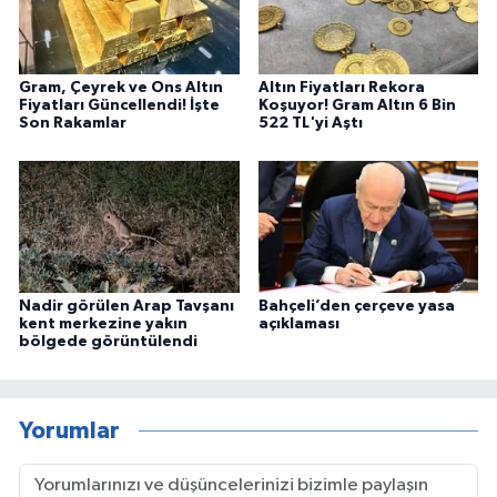
Gram, Çeyrek ve Ons Altın
Altın Fiyatları Rekora
Fiyatları Güncellendi! İşte
Koşuyor! Gram Altın 6 Bin
Son Rakamlar
522 TL'yi Aştı
Nadir görülen Arap Tavşanı
Bahçeli’den çerçeve yasa
kent merkezine yakın
açıklaması
bölgede görüntülendi
Yorumlar