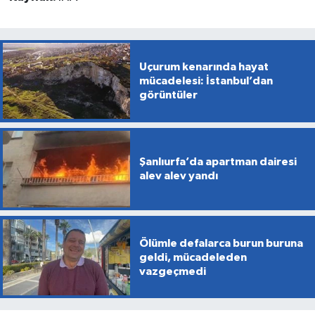
Uçurum kenarında hayat
mücadelesi: İstanbul’dan
görüntüler
Şanlıurfa’da apartman dairesi
alev alev yandı
Ölümle defalarca burun buruna
geldi, mücadeleden
vazgeçmedi