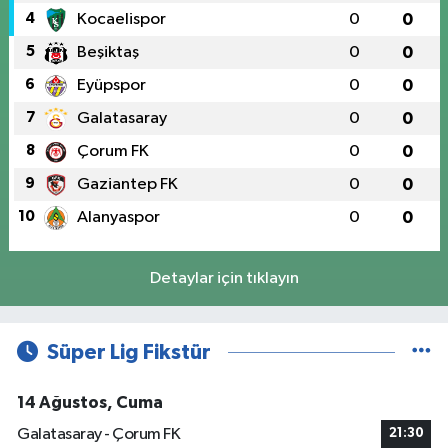
4
Kocaelispor
0
0
5
Beşiktaş
0
0
6
Eyüpspor
0
0
7
Galatasaray
0
0
8
Çorum FK
0
0
9
Gaziantep FK
0
0
10
Alanyaspor
0
0
Detaylar için tıklayın
Süper Lig Fikstür
14 Ağustos, Cuma
Galatasaray - Çorum FK
21:30