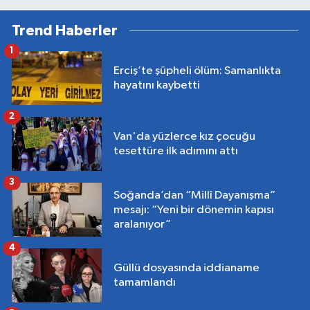
Trend Haberler
1
Erciş’te şüpheli ölüm: Samanlıkta
hayatını kaybetti
2
Van'da yüzlerce kız çocuğu
tesettüre ilk adımını attı
3
Soğanda’dan “Millî Dayanışma”
mesajı: “Yeni bir dönemin kapısı
aralanıyor”
4
Güllü dosyasında iddianame
tamamlandı