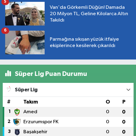
5
Van'da Görkemli Düğün! Damada
20 Milyon TL, Geline Kilolarca Altın
Takıldı
6
Parmağına sıkışan yüzük itfaiye
ekiplerince kesilerek çıkarıldı
Süper Lig Puan Durumu
Süper Lig
#
Takım
O
P
1
Amed
0
0
2
Erzurumspor FK
0
0
3
Başakşehir
0
0