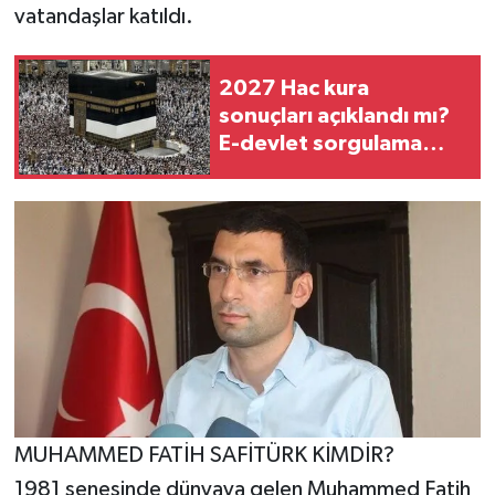
vatandaşlar katıldı.
2027 Hac kura
sonuçları açıklandı mı?
E-devlet sorgulama
ekranı, asil ve yedek
isim listesi
MUHAMMED FATİH SAFİTÜRK KİMDİR?
1981 senesinde dünyaya gelen Muhammed Fatih