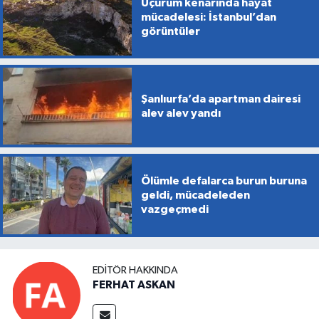
Uçurum kenarında hayat
mücadelesi: İstanbul’dan
görüntüler
Şanlıurfa’da apartman dairesi
alev alev yandı
Ölümle defalarca burun buruna
geldi, mücadeleden
vazgeçmedi
EDITÖR HAKKINDA
FERHAT ASKAN