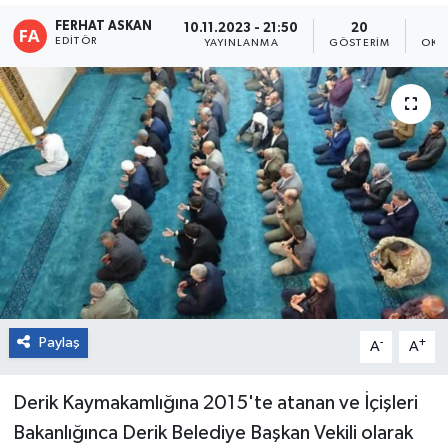
FERHAT ASKAN
10.11.2023 - 21:50
20
EDITÖR
YAYINLANMA
GÖSTERIM
OKU
Paylaş
-
+
A
A
Derik Kaymakamlığına 2015'te atanan ve İçişleri
Bakanlığınca Derik Belediye Başkan Vekili olarak