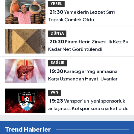
YEREL
21:30
Yemeklerin Lezzet Sırrı
Toprak Çömlek Oldu
DÜNYA
20:30
Piramitlerin Zirvesi İlk Kez Bu
Kadar Net Görüntülendi
SAĞLIK
19:30
Karaciğer Yağlanmasına
Karşı Uzmandan Hayati Uyarılar
VAN
19:23
Vanspor'un yeni sponsorluk
anlaşması: Kol sponsoru o şirket oldu
Trend Haberler