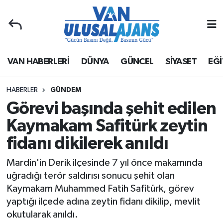
Van Nöbetçi Eczaneler
VAN HABERLERİ
DÜNYA
GÜNCEL
SİYASET
EĞİ
Van Hava Durumu
Van Namaz Vakitleri
HABERLER
GÜNDEM
Görevi başında şehit edilen
Van Trafik Yoğunluk Haritası
Kaymakam Safitürk zeytin
fidanı dikilerek anıldı
Süper Lig Puan Durumu ve Fikstür
Mardin'in Derik ilçesinde 7 yıl önce makamında
Tüm Manşetler
uğradığı terör saldırısı sonucu şehit olan
Kaymakam Muhammed Fatih Safitürk, görev
Son Dakika Haberleri
yaptığı ilçede adına zeytin fidanı dikilip, mevlit
okutularak anıldı.
Haber Arşivi