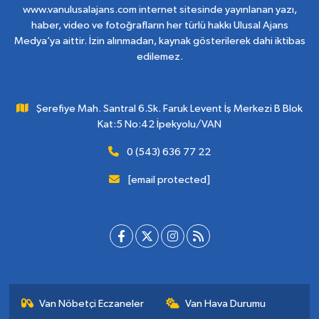
www.vanulusalajans.com internet sitesinde yayınlanan yazı,
haber, video ve fotoğrafların her türlü hakkı Ulusal Ajans
Medya’ya aittir. İzin alınmadan, kaynak gösterilerek dahi iktibas
edilemez.
Şerefiye Mah. Santral 6.Sk. Faruk Levent İş Merkezi B Blok
Kat:5 No:42 İpekyolu/VAN
0 (543) 636 77 22
[email protected]
Van Nöbetçi Eczaneler
Van Hava Durumu