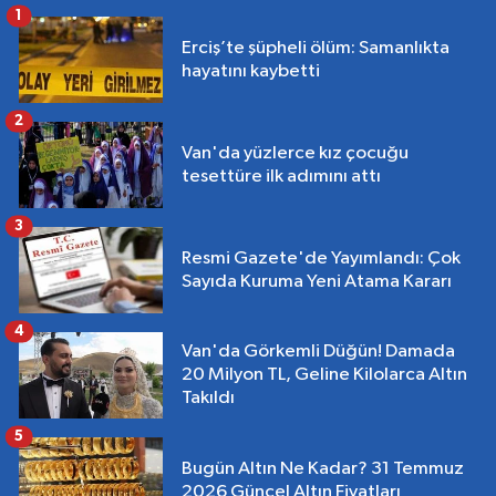
1
Erciş’te şüpheli ölüm: Samanlıkta
hayatını kaybetti
2
Van'da yüzlerce kız çocuğu
tesettüre ilk adımını attı
3
Resmi Gazete'de Yayımlandı: Çok
Sayıda Kuruma Yeni Atama Kararı
4
Van'da Görkemli Düğün! Damada
20 Milyon TL, Geline Kilolarca Altın
Takıldı
5
Bugün Altın Ne Kadar? 31 Temmuz
2026 Güncel Altın Fiyatları