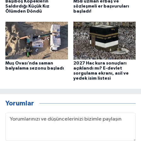
Başıboş Köpeklerin
MSB uzman erbaş ve
Saldırdığı Küçük Kız
sözleşmeli er başvuruları
Ölümden Döndü
başladı!
Muş Ovası’nda saman
2027 Hac kura sonuçları
balyalama sezonu başladı
açıklandı mı? E-devlet
sorgulama ekranı, asil ve
yedek isim listesi
Yorumlar