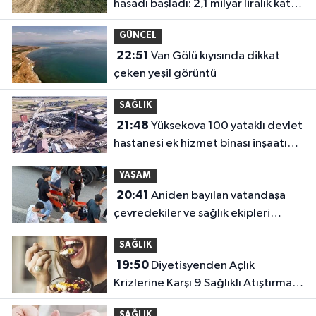
hasadı başladı: 2,1 milyar liralık katkı
bekleniyor
GÜNCEL
22:51
Van Gölü kıyısında dikkat
çeken yeşil görüntü
SAĞLIK
21:48
Yüksekova 100 yataklı devlet
hastanesi ek hizmet binası inşaatı
yükseliyor
YAŞAM
20:41
Aniden bayılan vatandaşa
çevredekiler ve sağlık ekipleri
müdahale etti
SAĞLIK
19:50
Diyetisyenden Açlık
Krizlerine Karşı 9 Sağlıklı Atıştırmalık
Önerisi
SAĞLIK