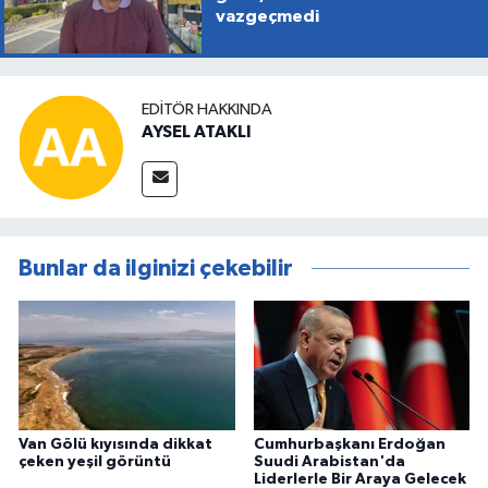
vazgeçmedi
EDITÖR HAKKINDA
AYSEL ATAKLI
Bunlar da ilginizi çekebilir
Van Gölü kıyısında dikkat
Cumhurbaşkanı Erdoğan
çeken yeşil görüntü
Suudi Arabistan'da
Liderlerle Bir Araya Gelecek