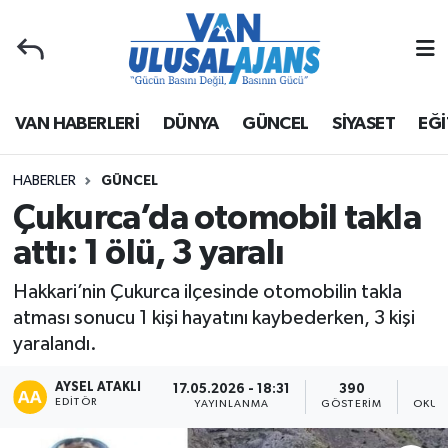
Van Nöbetçi Eczaneler
VAN HABERLERİ
DÜNYA
GÜNCEL
SİYASET
EĞİ
Van Hava Durumu
Van Namaz Vakitleri
HABERLER
GÜNCEL
Çukurca’da otomobil takla
Van Trafik Yoğunluk Haritası
attı: 1 ölü, 3 yaralı
Süper Lig Puan Durumu ve Fikstür
Hakkari’nin Çukurca ilçesinde otomobilin takla
atması sonucu 1 kişi hayatını kaybederken, 3 kişi
Tüm Manşetler
yaralandı.
Son Dakika Haberleri
AYSEL ATAKLI
17.05.2026 - 18:31
390
EDITÖR
YAYINLANMA
GÖSTERIM
OKUN
Haber Arşivi