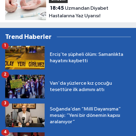
18:45
Uzmandan Diyabet
Hastalarına Yaz Uyarısı!
Trend Haberler
1
Erciş’te şüpheli ölüm: Samanlıkta
hayatını kaybetti
2
Van'da yüzlerce kız çocuğu
tesettüre ilk adımını attı
3
Soğanda’dan “Millî Dayanışma”
mesajı: “Yeni bir dönemin kapısı
aralanıyor”
4