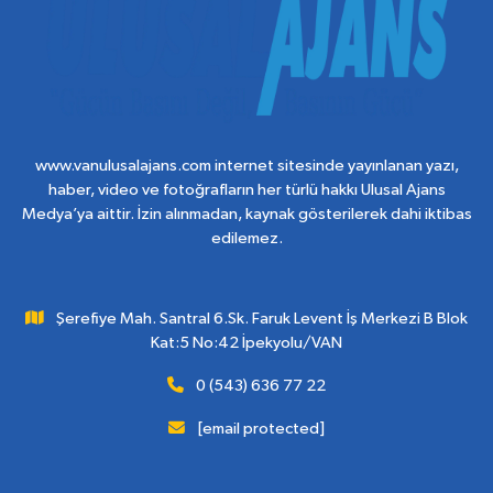
www.vanulusalajans.com internet sitesinde yayınlanan yazı,
haber, video ve fotoğrafların her türlü hakkı Ulusal Ajans
Medya’ya aittir. İzin alınmadan, kaynak gösterilerek dahi iktibas
edilemez.
Şerefiye Mah. Santral 6.Sk. Faruk Levent İş Merkezi B Blok
Kat:5 No:42 İpekyolu/VAN
0 (543) 636 77 22
[email protected]