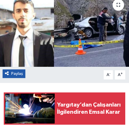
Paylaş
-
+
A
A
Yargıtay’dan Çalışanları
İlgilendiren Emsal Karar