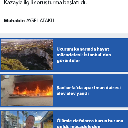
Kazayla ilgili soruşturma başlatıldı.
Muhabir:
AYSEL ATAKLI
Uçurum kenarında hayat
mücadelesi: İstanbul’dan
görüntüler
Şanlıurfa’da apartman dairesi
alev alev yandı
Ölümle defalarca burun buruna
geldi, mücadeleden