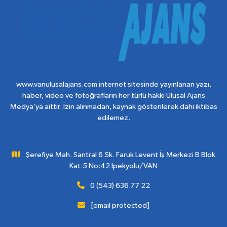
www.vanulusalajans.com internet sitesinde yayınlanan yazı,
haber, video ve fotoğrafların her türlü hakkı Ulusal Ajans
Medya’ya aittir. İzin alınmadan, kaynak gösterilerek dahi iktibas
edilemez.
Şerefiye Mah. Santral 6.Sk. Faruk Levent İş Merkezi B Blok
Kat:5 No:42 İpekyolu/VAN
0 (543) 636 77 22
[email protected]