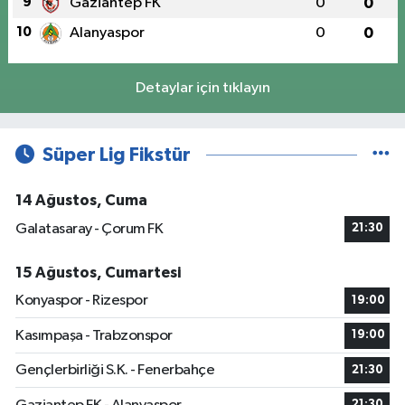
9
Gaziantep FK
0
0
10
Alanyaspor
0
0
Detaylar için tıklayın
Süper Lig Fikstür
14 Ağustos, Cuma
Galatasaray - Çorum FK
21:30
15 Ağustos, Cumartesi
Konyaspor - Rizespor
19:00
Kasımpaşa - Trabzonspor
19:00
Gençlerbirliği S.K. - Fenerbahçe
21:30
21:30