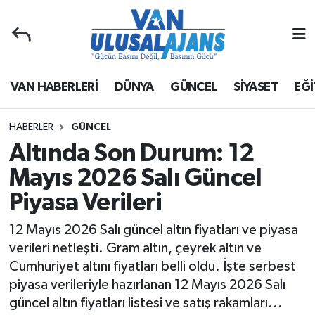
Van Nöbetçi Eczaneler
VAN HABERLERİ
DÜNYA
GÜNCEL
SİYASET
EĞİ
Van Hava Durumu
Van Namaz Vakitleri
HABERLER
GÜNCEL
Altında Son Durum: 12
Van Trafik Yoğunluk Haritası
Mayıs 2026 Salı Güncel
Piyasa Verileri
Süper Lig Puan Durumu ve Fikstür
12 Mayıs 2026 Salı güncel altın fiyatları ve piyasa
Tüm Manşetler
verileri netleşti. Gram altın, çeyrek altın ve
Cumhuriyet altını fiyatları belli oldu. İşte serbest
Son Dakika Haberleri
piyasa verileriyle hazırlanan 12 Mayıs 2026 Salı
güncel altın fiyatları listesi ve satış rakamları...
Haber Arşivi