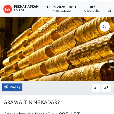
FERHAT ASKAN
12.05.2026 - 10:11
387
EDITÖR
YAYINLANMA
GÖSTERIM
OKU
Paylaş
-
+
A
A
GRAM ALTIN NE KADAR?