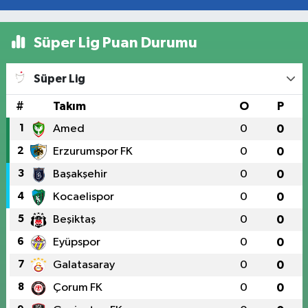
Süper Lig Puan Durumu
Süper Lig
#
Takım
O
P
1
Amed
0
0
2
Erzurumspor FK
0
0
3
Başakşehir
0
0
4
Kocaelispor
0
0
5
Beşiktaş
0
0
6
Eyüpspor
0
0
7
Galatasaray
0
0
8
Çorum FK
0
0