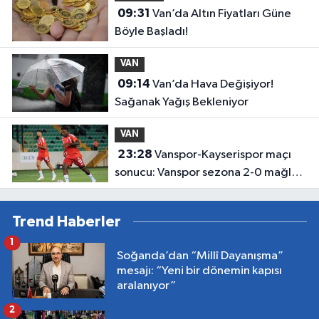
09:31
Van’da Altın Fiyatları Güne
Böyle Başladı!
VAN
09:14
Van’da Hava Değişiyor!
Sağanak Yağış Bekleniyor
VAN
23:28
Vanspor-Kayserispor maçı
sonucu: Vanspor sezona 2-0 mağlup
başladı
Trend Haberler
1
Soğanda’dan “Millî Dayanışma”
mesajı: “Yeni bir dönemin kapısı
aralanıyor”
2