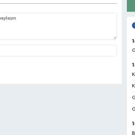
1
G
1
K
K
G
G
1
B