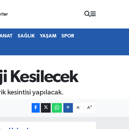
rlar
SANAT
SAĞLIK
YAŞAM
SPOR
i Kesilecek
k kesintisi yapılacak.
-
+
A
A