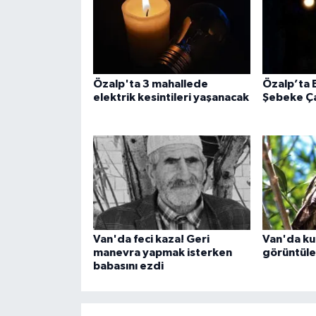
Özalp'ta 3 mahallede
Özalp’ta 
elektrik kesintileri yaşanacak
Şebeke Ça
Van'da feci kaza! Geri
Van'da ku
manevra yapmak isterken
görüntüle
babasını ezdi