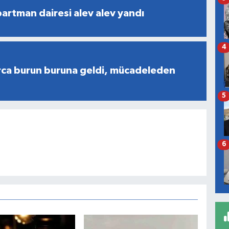
partman dairesi alev alev yandı
4
rca burun buruna geldi, mücadeleden
5
6