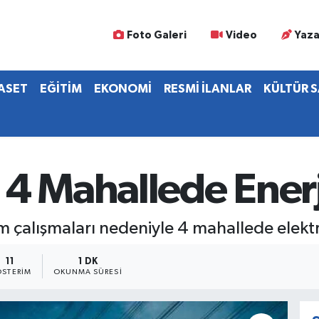
Foto Galeri
Video
Yaza
YASET
EĞİTİM
EKONOMİ
RESMİ İLANLAR
KÜLTÜR 
 4 Mahallede Enerj
m çalışmaları nedeniyle 4 mahallede elektri
11
1 DK
STERIM
OKUNMA SÜRESI