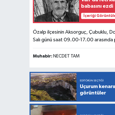
babasını ezdi
İçeriği Görüntül
Özalp ilçesinin Aksorguç, Çubuklu, D
Salı günü saat 09.00-17.00 arasında pl
Muhabir:
NECDET TAM
EDITÖRÜN SEÇTIĞI
Uçurum kenarı
görüntüler