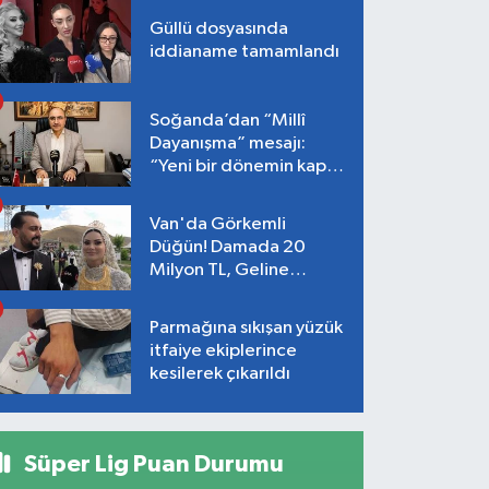
Güllü dosyasında
iddianame tamamlandı
Soğanda’dan “Millî
Dayanışma” mesajı:
“Yeni bir dönemin kapısı
aralanıyor”
Van'da Görkemli
Düğün! Damada 20
Milyon TL, Geline
Kilolarca Altın Takıldı
Parmağına sıkışan yüzük
itfaiye ekiplerince
kesilerek çıkarıldı
Süper Lig Puan Durumu