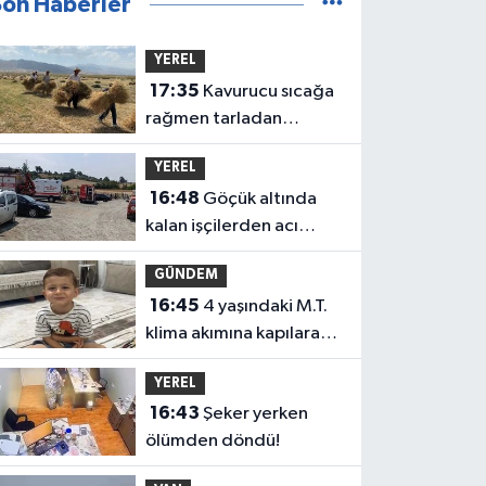
Son Haberler
YEREL
17:35
Kavurucu sıcağa
rağmen tarladan
çıkmıyorlar!
YEREL
Yüksekova’da zorlu
16:48
Göçük altında
buğday hasadı
kalan işçilerden acı
haber! 1 kişi yaşamını
GÜNDEM
yitirdi
16:45
4 yaşındaki M.T.
klima akımına kapılarak
hayatını kaybetti! Ev
YEREL
sahibi tutuklandı
16:43
Şeker yerken
ölümden döndü!