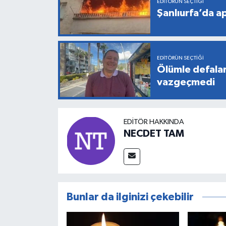
EDITÖRÜN SEÇTIĞI
Şanlıurfa’da a
EDITÖRÜN SEÇTIĞI
Ölümle defala
vazgeçmedi
EDITÖR HAKKINDA
NECDET TAM
Bunlar da ilginizi çekebilir