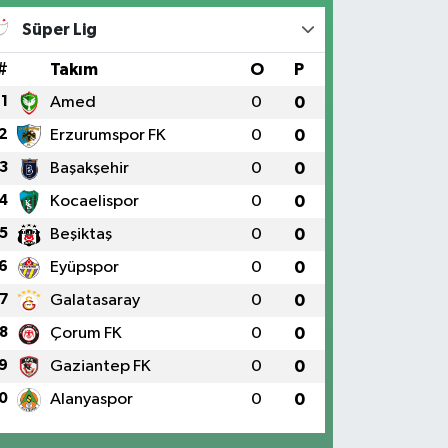
Süper Lig
#
Takım
O
P
1
Amed
0
0
2
Erzurumspor FK
0
0
3
Başakşehir
0
0
4
Kocaelispor
0
0
5
Beşiktaş
0
0
6
Eyüpspor
0
0
7
Galatasaray
0
0
8
Çorum FK
0
0
9
Gaziantep FK
0
0
0
Alanyaspor
0
0