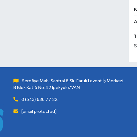
B
A
1
S
Şerefiye Mah. Santral 6.Sk. Faruk Levent İş Merkezi
B Blok Kat:5 No:42 İpekyolu/VAN
0 (543) 636 77 22
[email protected]