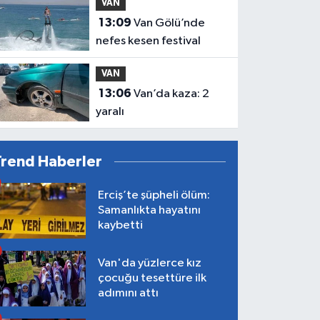
VAN
13:09
Van Gölü’nde
nefes kesen festival
VAN
13:06
Van’da kaza: 2
yaralı
Trend Haberler
Erciş’te şüpheli ölüm:
Samanlıkta hayatını
kaybetti
Van'da yüzlerce kız
çocuğu tesettüre ilk
adımını attı