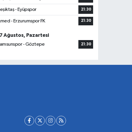
eşiktaş - Eyüpspor
21:30
med - Erzurumspor FK
21:30
7 Ağustos, Pazartesi
amsunspor - Göztepe
21:30