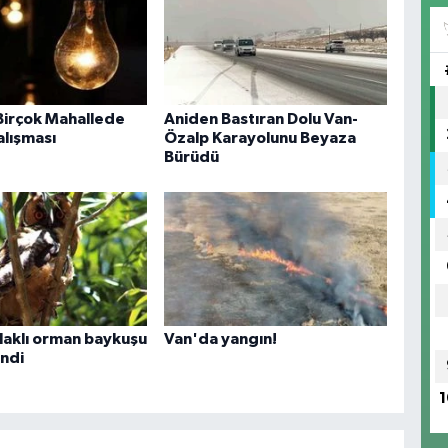
Birçok Mahallede
Aniden Bastıran Dolu Van-
lışması
Özalp Karayolunu Beyaza
Bürüdü
laklı orman baykuşu
Van'da yangın!
ndi
1