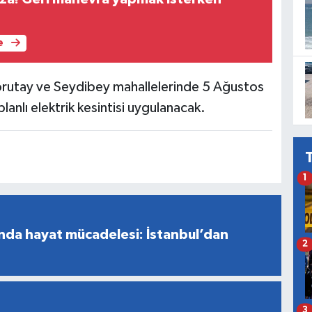
e
orutay ve Seydibey mahallelerinde 5 Ağustos
anlı elektrik kesintisi uygulanacak.
1
nda hayat mücadelesi: İstanbul’dan
2
3