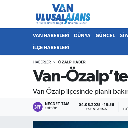
Van Nöbetçi Eczaneler
VAN HABERLERİ
DÜNYA
GÜNCEL
Sİ
Van Hava Durumu
İLÇE HABERLERİ
Van Namaz Vakitleri
HABERLER
ÖZALP HABER
Van Trafik Yoğunluk Haritası
Van-Özalp’te
Süper Lig Puan Durumu ve Fikstür
Van Özalp ilçesinde planlı bakı
Tüm Manşetler
NECDET TAM
04.08.2025 - 19:56
Son Dakika Haberleri
EDITÖR
YAYINLANMA
GÖ
Haber Arşivi