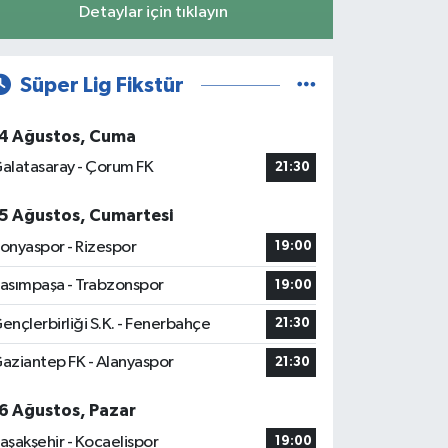
Detaylar için tıklayın
Süper Lig Fikstür
4 Ağustos, Cuma
alatasaray - Çorum FK
21:30
5 Ağustos, Cumartesi
onyaspor - Rizespor
19:00
asımpaşa - Trabzonspor
19:00
ençlerbirliği S.K. - Fenerbahçe
21:30
aziantep FK - Alanyaspor
21:30
6 Ağustos, Pazar
aşakşehir - Kocaelispor
19:00