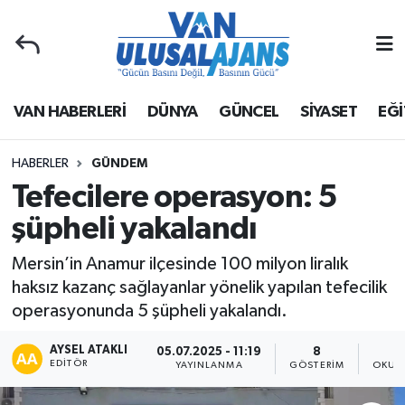
Van Nöbetçi Eczaneler
VAN HABERLERİ
DÜNYA
GÜNCEL
SİYASET
EĞİ
Van Hava Durumu
Van Namaz Vakitleri
HABERLER
GÜNDEM
Tefecilere operasyon: 5
Van Trafik Yoğunluk Haritası
şüpheli yakalandı
Süper Lig Puan Durumu ve Fikstür
Mersin’in Anamur ilçesinde 100 milyon liralık
haksız kazanç sağlayanlar yönelik yapılan tefecilik
Tüm Manşetler
operasyonunda 5 şüpheli yakalandı.
Son Dakika Haberleri
AYSEL ATAKLI
05.07.2025 - 11:19
8
EDITÖR
YAYINLANMA
GÖSTERIM
OKUN
Haber Arşivi