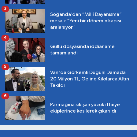
3
Soğanda’dan “Millî Dayanışma”
mesajı: “Yeni bir dönemin kapısı
aralanıyor”
4
Güllü dosyasında iddianame
tamamlandı
5
Van'da Görkemli Düğün! Damada
20 Milyon TL, Geline Kilolarca Altın
Takıldı
6
Parmağına sıkışan yüzük itfaiye
ekiplerince kesilerek çıkarıldı