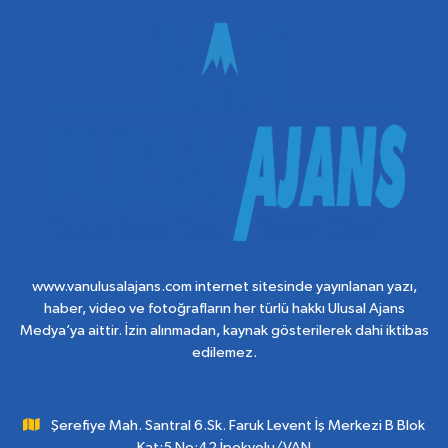
www.vanulusalajans.com internet sitesinde yayınlanan yazı,
haber, video ve fotoğrafların her türlü hakkı Ulusal Ajans
Medya’ya aittir. İzin alınmadan, kaynak gösterilerek dahi iktibas
edilemez.
Şerefiye Mah. Santral 6.Sk. Faruk Levent İş Merkezi B Blok
Kat:5 No:42 İpekyolu/VAN