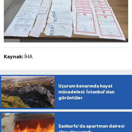
Kaynak:
İHA
Uçurum kenarında hayat
mücadelesi: İstanbul’dan
görüntüler
Şanlıurfa’da apartman dairesi
alev alev yandı