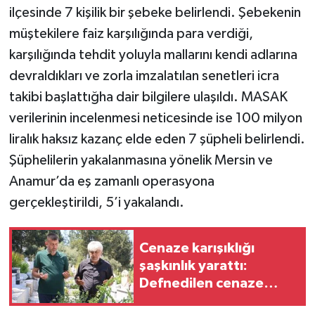
ilçesinde 7 kişilik bir şebeke belirlendi. Şebekenin
müştekilere faiz karşılığında para verdiği,
karşılığında tehdit yoluyla mallarını kendi adlarına
devraldıkları ve zorla imzalatılan senetleri icra
takibi başlattığha dair bilgilere ulaşıldı. MASAK
verilerinin incelenmesi neticesinde ise 100 milyon
liralık haksız kazanç elde eden 7 şüpheli belirlendi.
Şüphelilerin yakalanmasına yönelik Mersin ve
Anamur’da eş zamanlı operasyona
gerçekleştirildi, 5’i yakalandı.
Cenaze karışıklığı
şaşkınlık yarattı:
Defnedilen cenaze
başka aileye ait çıktı