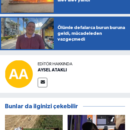
Ölümle defalarca burun buruna
geldi, mücadeleden
vazgeçmedi
EDITÖR HAKKINDA
AYSEL ATAKLI
Bunlar da ilginizi çekebilir