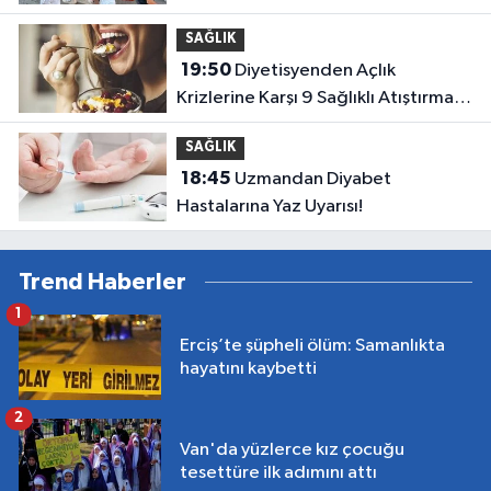
müdahale etti
SAĞLIK
19:50
Diyetisyenden Açlık
Krizlerine Karşı 9 Sağlıklı Atıştırmalık
Önerisi
SAĞLIK
18:45
Uzmandan Diyabet
Hastalarına Yaz Uyarısı!
Trend Haberler
1
Erciş’te şüpheli ölüm: Samanlıkta
hayatını kaybetti
2
Van'da yüzlerce kız çocuğu
tesettüre ilk adımını attı