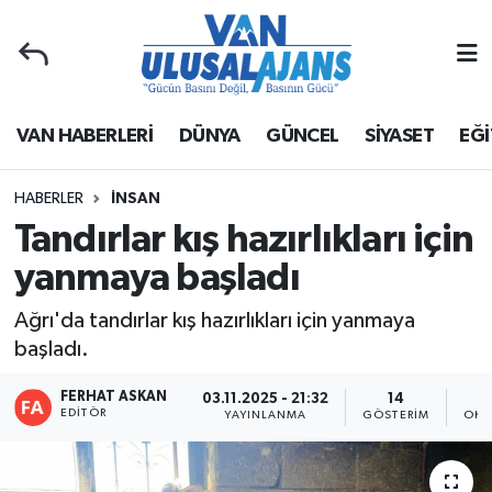
Van Nöbetçi Eczaneler
VAN HABERLERİ
DÜNYA
GÜNCEL
SİYASET
EĞİ
Van Hava Durumu
Van Namaz Vakitleri
HABERLER
İNSAN
Tandırlar kış hazırlıkları için
Van Trafik Yoğunluk Haritası
yanmaya başladı
Süper Lig Puan Durumu ve Fikstür
Ağrı'da tandırlar kış hazırlıkları için yanmaya
başladı.
Tüm Manşetler
FERHAT ASKAN
03.11.2025 - 21:32
14
EDITÖR
Son Dakika Haberleri
YAYINLANMA
GÖSTERIM
OKU
Haber Arşivi