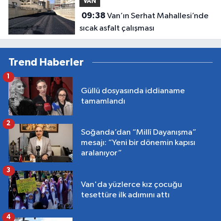
VAN
09:38
Van’ın Serhat Mahallesi’nde
sıcak asfalt çalışması
Trend Haberler
1
Güllü dosyasında iddianame
tamamlandı
2
Soğanda’dan “Millî Dayanışma”
mesajı: “Yeni bir dönemin kapısı
aralanıyor”
3
Van'da yüzlerce kız çocuğu
tesettüre ilk adımını attı
4