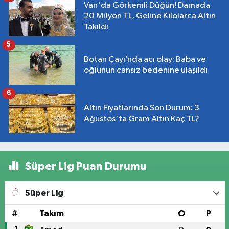
Van'da Görkemli Düğün! Damada
20 Milyon TL, Geline Kilolarca Altın
Takıldı
5
Botan Çayı’nda acı olay: Baba ve
oğlunun cansız bedenine ulaşıldı
6
Altın Fiyatlarında Son Durum: 3
Ağustos'ta Gram Altın Kaç TL?
Süper Lig Puan Durumu
Süper Lig
#
Takım
O
P