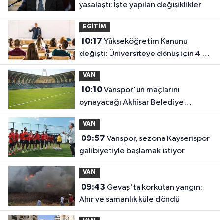
yasalaştı: İşte yapılan değişiklikler
EĞİTİM
10:17
Yükseköğretim Kanunu
değişti: Üniversiteye dönüş için 4 ay
süre
VAN
10:10
Vanspor'un maçlarını
oynayacağı Akhisar Belediye
Stadyumu yeni sezona hazır
VAN
09:57
Vanspor, sezona Kayserispor
galibiyetiyle başlamak istiyor
VAN
09:43
Gevaş'ta korkutan yangın:
Ahır ve samanlık küle döndü