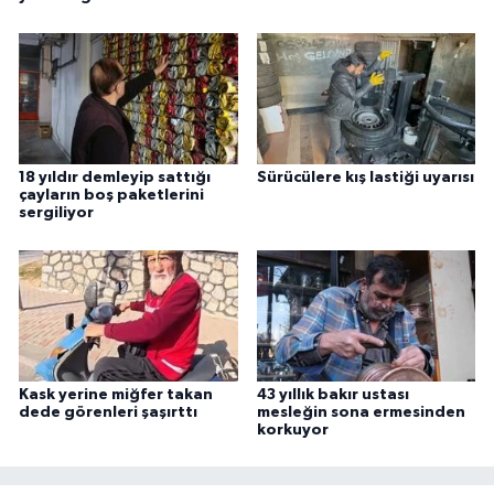
18 yıldır demleyip sattığı
Sürücülere kış lastiği uyarısı
çayların boş paketlerini
sergiliyor
Kask yerine miğfer takan
43 yıllık bakır ustası
dede görenleri şaşırttı
mesleğin sona ermesinden
korkuyor