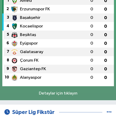
1
Amed
0
0
2
Erzurumspor FK
0
0
3
Başakşehir
0
0
4
Kocaelispor
0
0
5
Beşiktaş
0
0
6
Eyüpspor
0
0
7
Galatasaray
0
0
8
Çorum FK
0
0
9
Gaziantep FK
0
0
10
Alanyaspor
0
0
Detaylar için tıklayın
Süper Lig Fikstür