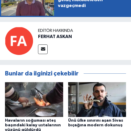
vazgeçmedi
EDITÖR HAKKINDA
FERHAT ASKAN
Bunlar da ilginizi çekebilir
Havaların soğuması ateş
Ünü ülke sınırını aşan Sivas
başındaki kalay ustalarının
bıçağına modern dokunuş
yüzünü güldürdü