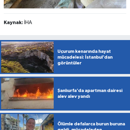
Kaynak:
İHA
Uçurum kenarında hayat
mücadelesi: İstanbul’dan
görüntüler
Şanlıurfa’da apartman dairesi
alev alev yandı
Ölümle defalarca burun buruna
geldi, mücadeleden