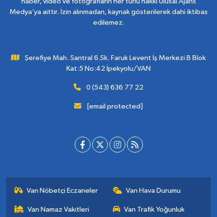
haber, video ve fotoğrafların her türlü hakkı Ulusal Ajans
Medya’ya aittir. İzin alınmadan, kaynak gösterilerek dahi iktibas
edilemez.
Şerefiye Mah. Santral 6.Sk. Faruk Levent İş Merkezi B Blok
Kat:5 No:42 İpekyolu/VAN
0 (543) 636 77 22
[email protected]
Van Nöbetçi Eczaneler
Van Hava Durumu
Van Namaz Vakitleri
Van Trafik Yoğunluk