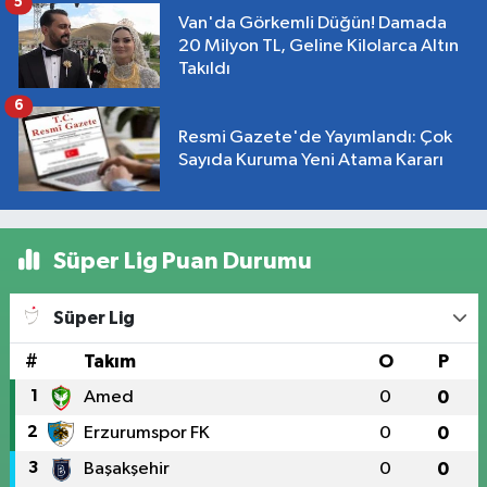
5
Van'da Görkemli Düğün! Damada
20 Milyon TL, Geline Kilolarca Altın
Takıldı
6
Resmi Gazete'de Yayımlandı: Çok
Sayıda Kuruma Yeni Atama Kararı
Süper Lig Puan Durumu
Süper Lig
#
Takım
O
P
1
Amed
0
0
2
Erzurumspor FK
0
0
3
Başakşehir
0
0