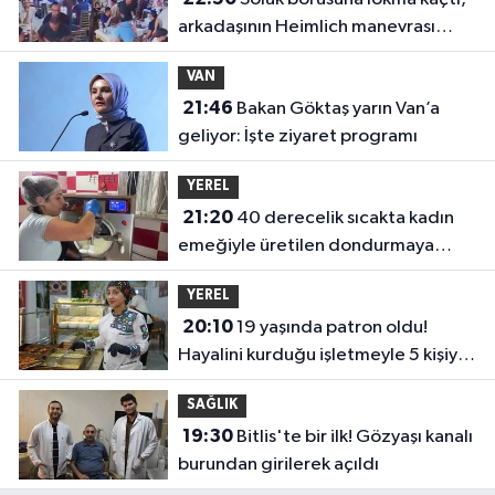
arkadaşının Heimlich manevrası
hayatını kurtardı
VAN
21:46
Bakan Göktaş yarın Van’a
geliyor: İşte ziyaret programı
YEREL
21:20
40 derecelik sıcakta kadın
emeğiyle üretilen dondurmaya
yoğun ilgi
YEREL
20:10
19 yaşında patron oldu!
Hayalini kurduğu işletmeyle 5 kişiye
iş kapısı açtı
SAĞLIK
19:30
Bitlis'te bir ilk! Gözyaşı kanalı
burundan girilerek açıldı