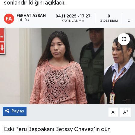
sonlandırıldığını açıkladı.
FERHAT ASKAN
04.11.2025 - 17:27
9
EDITÖR
YAYINLANMA
GÖSTERIM
OKU
Paylaş
-
+
A
A
Eski Peru Başbakanı Betssy Chavez'in dün