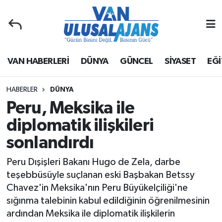
Van Nöbetçi Eczaneler
VAN HABERLERİ
DÜNYA
GÜNCEL
SİYASET
EĞİ
Van Hava Durumu
Van Namaz Vakitleri
HABERLER
DÜNYA
Peru, Meksika ile
Van Trafik Yoğunluk Haritası
diplomatik ilişkileri
sonlandırdı
Süper Lig Puan Durumu ve Fikstür
Peru Dışişleri Bakanı Hugo de Zela, darbe
Tüm Manşetler
teşebbüsüyle suçlanan eski Başbakan Betssy
Chavez'in Meksika'nın Peru Büyükelçiliği'ne
Son Dakika Haberleri
sığınma talebinin kabul edildiğinin öğrenilmesinin
ardından Meksika ile diplomatik ilişkilerin
Haber Arşivi