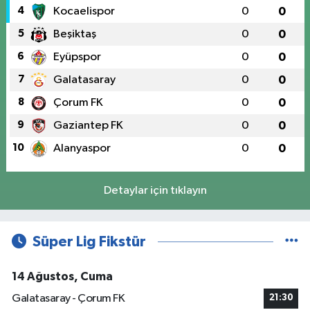
4
Kocaelispor
0
0
5
Beşiktaş
0
0
6
Eyüpspor
0
0
7
Galatasaray
0
0
8
Çorum FK
0
0
9
Gaziantep FK
0
0
10
Alanyaspor
0
0
Detaylar için tıklayın
Süper Lig Fikstür
14 Ağustos, Cuma
Galatasaray - Çorum FK
21:30