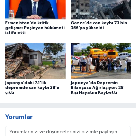
Ermenistan’da kritik
Gazze’de can kaybı 73 bin
gelişme: Paşinyan hükümeti
356’ya yükseldi
istifa etti
Japonya’daki 7.1’lik
Japonya'da Depremin
depremde can kaybı 38’e
Bilançosu Ağırlaşıyor: 28
çıktı
Kişi Hayatını Kaybetti
Yorumlar