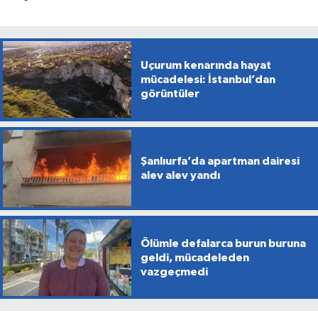
Uçurum kenarında hayat
mücadelesi: İstanbul’dan
görüntüler
Şanlıurfa’da apartman dairesi
alev alev yandı
Ölümle defalarca burun buruna
geldi, mücadeleden
vazgeçmedi