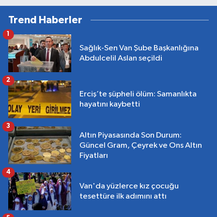
Trend Haberler
1
Sağlık-Sen Van Şube Başkanlığına
Abdulcelil Aslan seçildi
2
Erciş’te şüpheli ölüm: Samanlıkta
hayatını kaybetti
3
Altın Piyasasında Son Durum:
Güncel Gram, Çeyrek ve Ons Altın
Fiyatları
4
Van'da yüzlerce kız çocuğu
tesettüre ilk adımını attı