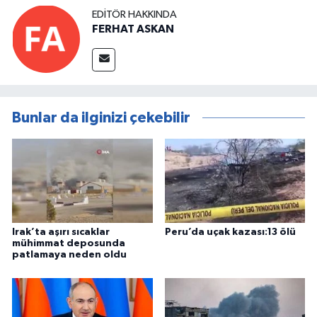
EDITÖR HAKKINDA
FERHAT ASKAN
Bunlar da ilginizi çekebilir
Irak’ta aşırı sıcaklar
Peru’da uçak kazası:13 ölü
mühimmat deposunda
patlamaya neden oldu