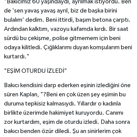
"Bakıcımız 60 yaşındaydı, ayrılmak istiyordu. Ben
de 'sen yavaş yavaş ayrıl, biz de başka birini
bulalım' dedim. Beni ittirdi, başım betona çarptı.
Ardından kalktım, vazoyu kafamda kırdı. Bir saat
sürdü bu çekişme, polise gitmemem için beni
odaya kilitledi. Çığlıklarımı duyan komşularım beni
kurtardı."
"EŞİM OTURDU İZLEDİ"
Bakıcı kendisini darp ederken eşinin izlediğini öne
süren Kaplan, "?Beni en çok üzen şey eşimin bu
duruma tepkisiz kalmasıydı. Yıllardır o kadınla
birlikte üzerimde hakimiyet kuruyordu. Canımı
zor kurtardım, eşim de oturdu izledi. Daha sonra
bakıcı benden özür diledi. Şu an sinirlerim çok