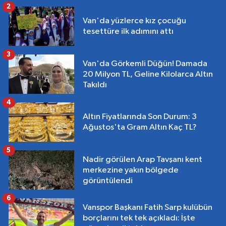
2
Van'da yüzlerce kız çocuğu
tesettüre ilk adımını attı
3
Van'da Görkemli Düğün! Damada
20 Milyon TL, Geline Kilolarca Altın
Takıldı
4
Altın Fiyatlarında Son Durum: 3
Ağustos'ta Gram Altın Kaç TL?
5
Nadir görülen Arap Tavşanı kent
merkezine yakın bölgede
görüntülendi
6
Vanspor Başkanı Fatih Sarp kulübün
borçlarını tek tek açıkladı: İşte