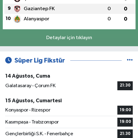
9
Gaziantep FK
0
0
10
Alanyaspor
0
0
Detaylar için tıklayın
Süper Lig Fikstür
14 Ağustos, Cuma
Galatasaray - Çorum FK
21:30
15 Ağustos, Cumartesi
Konyaspor - Rizespor
19:00
Kasımpaşa - Trabzonspor
19:00
Gençlerbirliği S.K. - Fenerbahçe
21:30