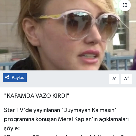
Paylaş
-
+
A
A
"KAFAMDA VAZO KIRDI"
Star TV'de yayınlanan 'Duymayan Kalmasın'
programına konuşan Meral Kaplan'ın açıklamaları
şöyle: