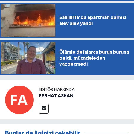
Şanlıurfa’da apartman dairesi
alev alev yandı
Ölümle defalarca burun buruna
geldi, mücadeleden
vazgeçmedi
EDITÖR HAKKINDA
FERHAT ASKAN
Bunlar da ilginizi çekebilir