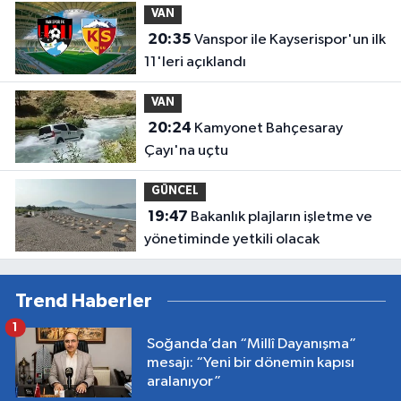
VAN
20:35
Vanspor ile Kayserispor'un ilk
11'leri açıklandı
VAN
20:24
Kamyonet Bahçesaray
Çayı'na uçtu
GÜNCEL
19:47
Bakanlık plajların işletme ve
yönetiminde yetkili olacak
Trend Haberler
1
Soğanda’dan “Millî Dayanışma”
mesajı: “Yeni bir dönemin kapısı
aralanıyor”