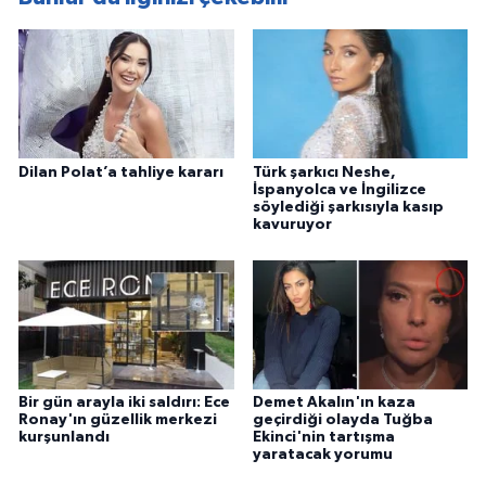
Dilan Polat’a tahliye kararı
Türk şarkıcı Neshe,
İspanyolca ve İngilizce
söylediği şarkısıyla kasıp
kavuruyor
Bir gün arayla iki saldırı: Ece
Demet Akalın'ın kaza
Ronay'ın güzellik merkezi
geçirdiği olayda Tuğba
kurşunlandı
Ekinci'nin tartışma
yaratacak yorumu