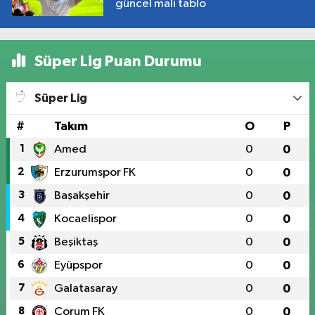
güncel mali tablo
Süper Lig Puan Durumu
Süper Lig
#
Takım
O
P
1
Amed
0
0
2
Erzurumspor FK
0
0
3
Başakşehir
0
0
4
Kocaelispor
0
0
5
Beşiktaş
0
0
6
Eyüpspor
0
0
7
Galatasaray
0
0
8
Çorum FK
0
0