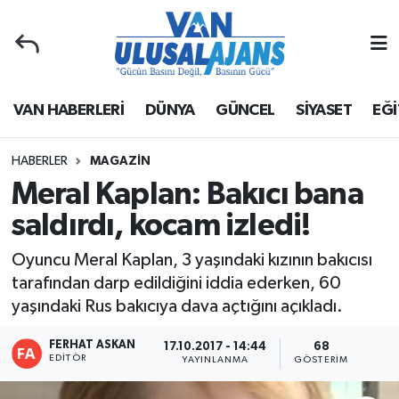
Van Nöbetçi Eczaneler
VAN HABERLERİ
DÜNYA
GÜNCEL
SİYASET
EĞİ
Van Hava Durumu
Van Namaz Vakitleri
HABERLER
MAGAZİN
Meral Kaplan: Bakıcı bana
Van Trafik Yoğunluk Haritası
saldırdı, kocam izledi!
Süper Lig Puan Durumu ve Fikstür
Oyuncu Meral Kaplan, 3 yaşındaki kızının bakıcısı
tarafından darp edildiğini iddia ederken, 60
Tüm Manşetler
yaşındaki Rus bakıcıya dava açtığını açıkladı.
Son Dakika Haberleri
FERHAT ASKAN
17.10.2017 - 14:44
68
EDITÖR
YAYINLANMA
GÖSTERIM
Haber Arşivi