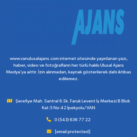
www.vanulusalajans.com internet sitesinde yayınlanan yazı,
haber, video ve fotoğrafların her türlü hakkı Ulusal Ajans
Medya’ya aittir. İzin alınmadan, kaynak gösterilerek dahi iktibas
edilemez.
Şerefiye Mah. Santral 6.Sk. Faruk Levent İş Merkezi B Blok
Kat:5 No:42 İpekyolu/VAN
0 (543) 636 77 22
[email protected]