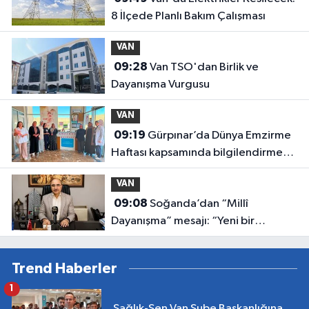
8 İlçede Planlı Bakım Çalışması
VAN
09:28
Van TSO'dan Birlik ve
Dayanışma Vurgusu
VAN
09:19
Gürpınar’da Dünya Emzirme
Haftası kapsamında bilgilendirme
standı kuruldu
VAN
09:08
Soğanda’dan “Millî
Dayanışma” mesajı: “Yeni bir
dönemin kapısı aralanıyor”
Trend Haberler
1
Sağlık-Sen Van Şube Başkanlığına