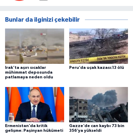
Bunlar da ilginizi çekebilir
Irak’ta aşırı sıcaklar
Peru’da uçak kazası:13 ölü
mühimmat deposunda
patlamaya neden oldu
Ermenistan’da kritik
Gazze’de can kaybı 73 bin
gelişme: Paşinyan hükümeti
356’ya yükseldi