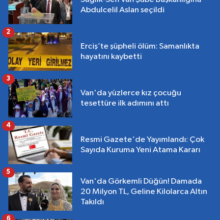
Abdulcelil Aslan seçildi
2
Erciş’te şüpheli ölüm: Samanlıkta
hayatını kaybetti
3
Van'da yüzlerce kız çocuğu
tesettüre ilk adımını attı
4
Resmi Gazete'de Yayımlandı: Çok
Sayıda Kuruma Yeni Atama Kararı
5
Van'da Görkemli Düğün! Damada
20 Milyon TL, Geline Kilolarca Altın
Takıldı
6