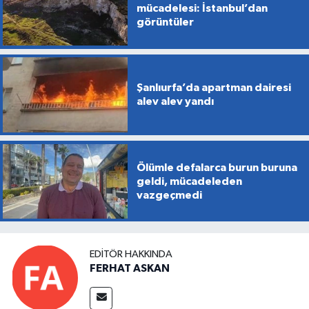
mücadelesi: İstanbul’dan
görüntüler
Şanlıurfa’da apartman dairesi
alev alev yandı
Ölümle defalarca burun buruna
geldi, mücadeleden
vazgeçmedi
EDITÖR HAKKINDA
FERHAT ASKAN