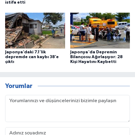
istifa etti
Japonya’daki 7.1’lik
Japonya'da Depremin
depremde can kaybı 38’e
Bilançosu Ağırlaşıyor: 28
çıktı
Kişi Hayatını Kaybetti
Yorumlar