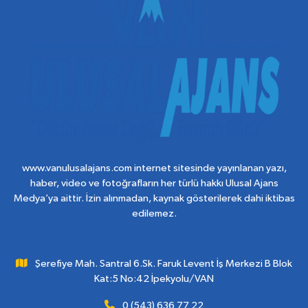
www.vanulusalajans.com internet sitesinde yayınlanan yazı,
haber, video ve fotoğrafların her türlü hakkı Ulusal Ajans
Medya’ya aittir. İzin alınmadan, kaynak gösterilerek dahi iktibas
edilemez.
Şerefiye Mah. Santral 6.Sk. Faruk Levent İş Merkezi B Blok
Kat:5 No:42 İpekyolu/VAN
0 (543) 636 77 22