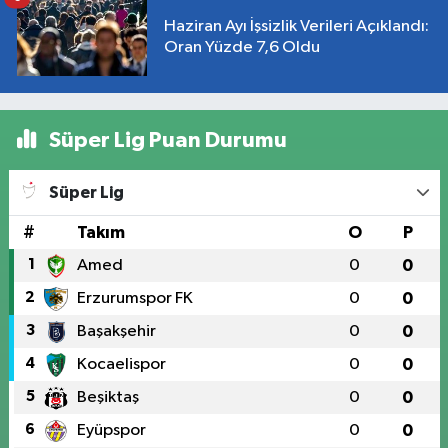
Haziran Ayı İşsizlik Verileri Açıklandı:
Oran Yüzde 7,6 Oldu
Süper Lig Puan Durumu
Süper Lig
#
Takım
O
P
1
Amed
0
0
2
Erzurumspor FK
0
0
3
Başakşehir
0
0
4
Kocaelispor
0
0
5
Beşiktaş
0
0
6
Eyüpspor
0
0