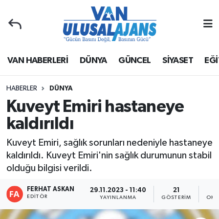
Van Nöbetçi Eczaneler
VAN HABERLERİ
DÜNYA
GÜNCEL
SİYASET
EĞİ
Van Hava Durumu
Van Namaz Vakitleri
HABERLER
DÜNYA
Kuveyt Emiri hastaneye
Van Trafik Yoğunluk Haritası
kaldırıldı
Süper Lig Puan Durumu ve Fikstür
Kuveyt Emiri, sağlık sorunları nedeniyle hastaneye
kaldırıldı. Kuveyt Emiri'nin sağlık durumunun stabil
Tüm Manşetler
olduğu bilgisi verildi.
Son Dakika Haberleri
FERHAT ASKAN
29.11.2023 - 11:40
21
EDITÖR
YAYINLANMA
GÖSTERIM
OKU
Haber Arşivi