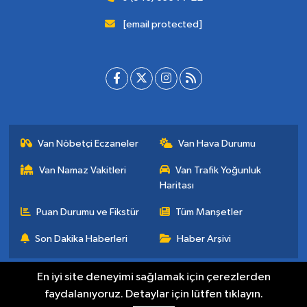
[email protected]
Van Nöbetçi Eczaneler
Van Hava Durumu
Van Namaz Vakitleri
Van Trafik Yoğunluk
Haritası
Puan Durumu ve Fikstür
Tüm Manşetler
Son Dakika Haberleri
Haber Arşivi
En iyi site deneyimi sağlamak için çerezlerden
faydalanıyoruz. Detaylar için lütfen tıklayın.