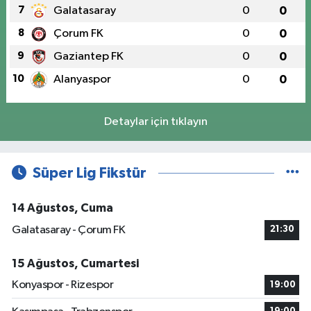
7
Galatasaray
0
0
8
Çorum FK
0
0
9
Gaziantep FK
0
0
10
Alanyaspor
0
0
Detaylar için tıklayın
Süper Lig Fikstür
14 Ağustos, Cuma
Galatasaray - Çorum FK
21:30
15 Ağustos, Cumartesi
Konyaspor - Rizespor
19:00