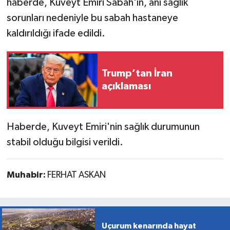
haberde, Kuveyt Emiri Sabah'ın, ani sağlık
sorunları nedeniyle bu sabah hastaneye
kaldırıldığı ifade edildi.
Trump’tan İran
açıklaması
Haberde, Kuveyt Emiri'nin sağlık durumunun
stabil olduğu bilgisi verildi.
Muhabir:
FERHAT ASKAN
Uçurum kenarında hayat