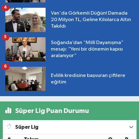
4
Van'da Görkemli Düğün! Damada
20 Milyon TL, Geline Kilolarca Altın
Takıldı
5
Soğanda’dan “Millî Dayanışma”
mesajı: “Yeni bir dönemin kapısı
aralanıyor”
6
Evlilik kredisine başvuran çiftlere
eğitim
Süper Lig Puan Durumu
Süper Lig