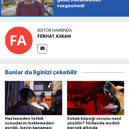
vazgeçmedi
EDITÖR HAKKINDA
FERHAT ASKAN
Bunlar da ilginizi çekebilir
Hastaneden tetkik
Sokak köpeği sorunu nasıl
sonuçlarını beklemeden
çözülür? Hollanda modeli
ayrıldı, beyin kanaması
mercek altında