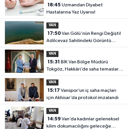
18:45
Uzmandan Diyabet
Hastalarına Yaz Uyarısı!
VAN
17:50
Van Gölü'nün Rengi Değişti!
Adilcevaz Sahilindeki Görüntü
Dikkat Çekti
VAN
15:31
BİK Van Bölge Müdürü
Tokgöz, Hakkâri’de saha temaslarını
sürdürdü
VAN
15:17
Vanspor’un iç saha maçları
için Akhisar’da protokol imzalandı
VAN
14:59
Van’da kadınlar geleneksel
kilim dokumacılığını geleceğe