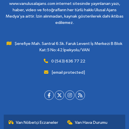
www.vanulusalajans.com internet sitesinde yayınlanan yazı,
haber, video ve fotoğrafların her türlü hakkı Ulusal Ajans
Medya’ya aittir. İzin alınmadan, kaynak gösterilerek dahi iktibas
edilemez.
Şerefiye Mah. Santral 6.Sk. Faruk Levent İş Merkezi B Blok
Kat:5 No:42 İpekyolu/VAN
0 (543) 636 77 22
[email protected]
Van Nöbetçi Eczaneler
Van Hava Durumu