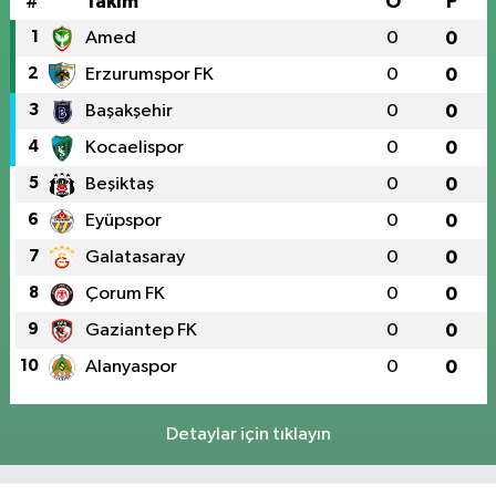
#
Takım
O
P
1
Amed
0
0
2
Erzurumspor FK
0
0
3
Başakşehir
0
0
4
Kocaelispor
0
0
5
Beşiktaş
0
0
6
Eyüpspor
0
0
7
Galatasaray
0
0
8
Çorum FK
0
0
9
Gaziantep FK
0
0
10
Alanyaspor
0
0
Detaylar için tıklayın