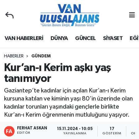
Van Nöbetçi Eczaneler
VAN HABERLERİ
DÜNYA
GÜNCEL
SİYASET
EĞİ
Van Hava Durumu
Van Namaz Vakitleri
HABERLER
GÜNDEM
Kur’an-ı Kerim aşkı yaş
Van Trafik Yoğunluk Haritası
tanımıyor
Süper Lig Puan Durumu ve Fikstür
Gaziantep’te kadınlar için açılan Kur’an-ı Kerim
kursuna katılan ve kiminin yaşı 80’in üzerinde olan
Tüm Manşetler
kadınlar torunları yaşındaki gençlerle birlikte
Kur’an-ı Kerim öğrenmenin mutluluğunu yaşıyor.
Son Dakika Haberleri
FERHAT ASKAN
15.11.2024 - 10:05
17
EDITÖR
Haber Arşivi
YAYINLANMA
GÖSTERIM
OKU