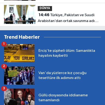
taşıyor
DÜNYA
14:46
Türkiye, Pakistan ve Suudi
Arabistan’dan ortak savunma adımı:
Mekke Anlaşması imzalandı
Trend Haberler
1
Erciş’te şüpheli ölüm: Samanlıkta
hayatını kaybetti
2
Van'da yüzlerce kız çocuğu
tesettüre ilk adımını attı
3
Güllü dosyasında iddianame
tamamlandı