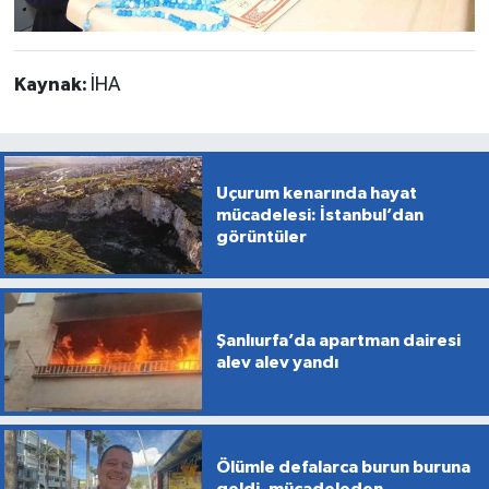
Kaynak:
İHA
Uçurum kenarında hayat
mücadelesi: İstanbul’dan
görüntüler
Şanlıurfa’da apartman dairesi
alev alev yandı
Ölümle defalarca burun buruna
geldi, mücadeleden