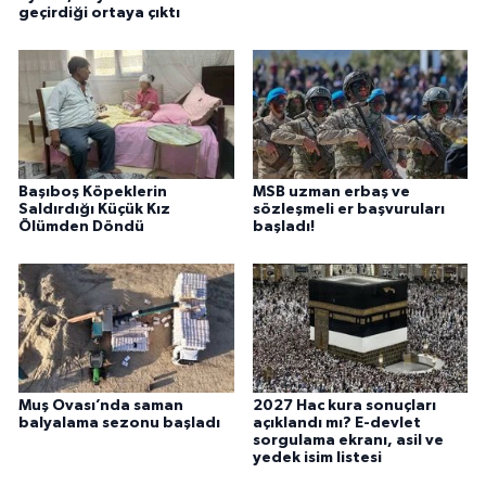
geçirdiği ortaya çıktı
Başıboş Köpeklerin
MSB uzman erbaş ve
Saldırdığı Küçük Kız
sözleşmeli er başvuruları
Ölümden Döndü
başladı!
Muş Ovası’nda saman
2027 Hac kura sonuçları
balyalama sezonu başladı
açıklandı mı? E-devlet
sorgulama ekranı, asil ve
yedek isim listesi