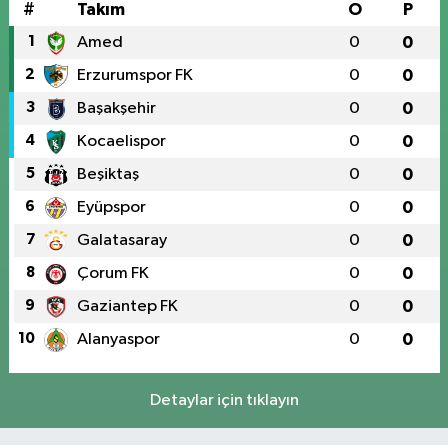
#
Takım
O
P
1
Amed
0
0
2
Erzurumspor FK
0
0
3
Başakşehir
0
0
4
Kocaelispor
0
0
5
Beşiktaş
0
0
6
Eyüpspor
0
0
7
Galatasaray
0
0
8
Çorum FK
0
0
9
Gaziantep FK
0
0
10
Alanyaspor
0
0
Detaylar için tıklayın