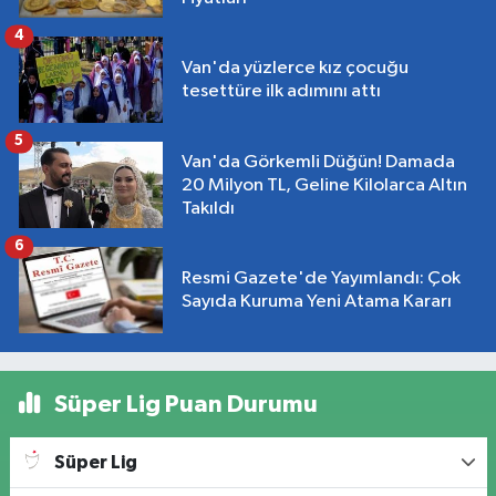
4
Van'da yüzlerce kız çocuğu
tesettüre ilk adımını attı
5
Van'da Görkemli Düğün! Damada
20 Milyon TL, Geline Kilolarca Altın
Takıldı
6
Resmi Gazete'de Yayımlandı: Çok
Sayıda Kuruma Yeni Atama Kararı
Süper Lig Puan Durumu
Süper Lig