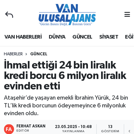
Van Nöbetçi Eczaneler
VAN HABERLERİ
DÜNYA
GÜNCEL
SİYASET
EĞİ
Van Hava Durumu
Van Namaz Vakitleri
HABERLER
GÜNCEL
İhmal ettiği 24 bin liralık
Van Trafik Yoğunluk Haritası
kredi borcu 6 milyon liralık
evinden etti
Süper Lig Puan Durumu ve Fikstür
Ataşehir’de yaşayan emekli İbrahim Yürük, 24 bin
Tüm Manşetler
TL’lik kredi borcunun ödeyemeyince 6 milyonluk
evinden oldu.
Son Dakika Haberleri
FERHAT ASKAN
23.05.2025 - 10:48
13
Haber Arşivi
EDITÖR
YAYINLANMA
GÖSTERIM
OK