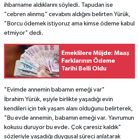
ihbarname aldıklarını söyledi. Tapudan ise
"cebren alınmış" cevabını aldığını belirten Yürük,
"Borcu ödemek istiyoruz ama kimse ödeme kabul
etmiyor" dedi.
Emeklilere Müjde: Maaş
Farklarının Ödeme
Tarihi Belli Oldu
"Evimde annemin babamın emeği var"
İbrahim Yürük, eşiyle birlikte yaşadığı evin
kendileri için tek yaşam alanı olduğunu belirterek,
"Bu evde annemin, babamın emeği var. Yavrumun
kokusu duruyor bu evde. Çok çaresiz kaldık"
sözleriyle yaşadığı duygusal süreci anlatarak