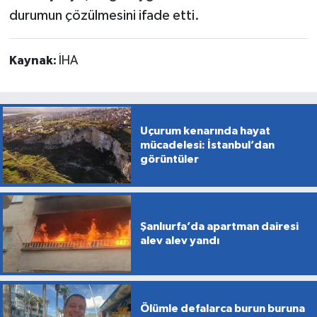
durumun çözülmesini ifade etti.
Kaynak:
İHA
Uçurum kenarında hayat
mücadelesi: İstanbul’dan
görüntüler
Şanlıurfa’da apartman dairesi
alev alev yandı
Ölümle defalarca burun buruna