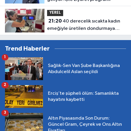
YEREL
21:20
40 derecelik sıcakta kadın
emeğiyle üretilen dondurmaya
yoğun ilgi
Trend Haberler
1
Sağlık-Sen Van Şube Başkanlığına
Abdulcelil Aslan seçildi
2
Erciş’te şüpheli ölüm: Samanlıkta
hayatını kaybetti
3
Altın Piyasasında Son Durum:
Güncel Gram, Çeyrek ve Ons Altın
Fiyatları