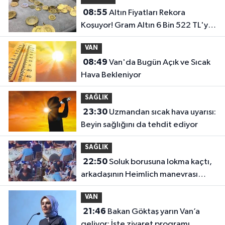
08:55
Altın Fiyatları Rekora
Koşuyor! Gram Altın 6 Bin 522 TL'yi
Aştı
VAN
08:49
Van'da Bugün Açık ve Sıcak
Hava Bekleniyor
SAĞLIK
23:30
Uzmandan sıcak hava uyarısı:
Beyin sağlığını da tehdit ediyor
SAĞLIK
22:50
Soluk borusuna lokma kaçtı,
arkadaşının Heimlich manevrası
hayatını kurtardı
VAN
21:46
Bakan Göktaş yarın Van’a
geliyor: İşte ziyaret programı