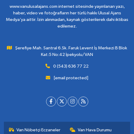
www.vanulusalajans.com internet sitesinde yayınlanan yazı,
haber, video ve fotoğrafların her türlü hakkı Ulusal Ajans
Medya’ya aittir. İzin alınmadan, kaynak gösterilerek dahi iktibas
edilemez.
Şerefiye Mah. Santral 6.Sk. Faruk Levent İş Merkezi B Blok
Kat:5 No:42 İpekyolu/VAN
0 (543) 636 77 22
[email protected]
Van Nöbetçi Eczaneler
Van Hava Durumu