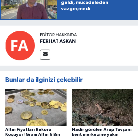
geldi, mücadeleden
vazgeçmedi
EDITÖR HAKKINDA
FERHAT ASKAN
Bunlar da ilginizi çekebilir
Altın Fiyatları Rekora
Nadir görülen Arap Tavşanı
Koşuyor! Gram Altın 6 Bin
kent merkezine yakın