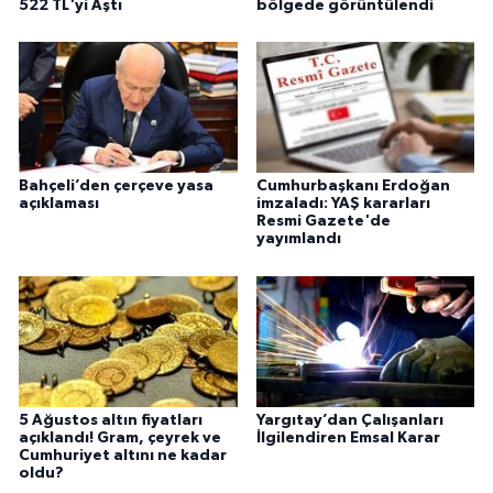
522 TL'yi Aştı
bölgede görüntülendi
Bahçeli’den çerçeve yasa
Cumhurbaşkanı Erdoğan
açıklaması
imzaladı: YAŞ kararları
Resmi Gazete'de
yayımlandı
5 Ağustos altın fiyatları
Yargıtay’dan Çalışanları
açıklandı! Gram, çeyrek ve
İlgilendiren Emsal Karar
Cumhuriyet altını ne kadar
oldu?