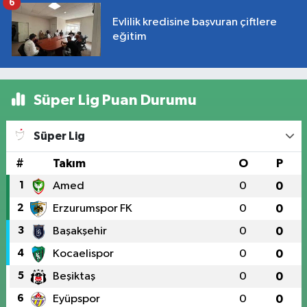
6
Evlilik kredisine başvuran çiftlere
eğitim
Süper Lig Puan Durumu
Süper Lig
#
Takım
O
P
1
Amed
0
0
2
Erzurumspor FK
0
0
3
Başakşehir
0
0
4
Kocaelispor
0
0
5
Beşiktaş
0
0
6
Eyüpspor
0
0