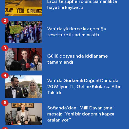
Erciş’te şüpheli ölüm: Samanlıkta
hayatını kaybetti
2
Van'da yüzlerce kız çocuğu
tesettüre ilk adımını attı
3
Güllü dosyasında iddianame
tamamlandı
4
Van'da Görkemli Düğün! Damada
20 Milyon TL, Geline Kilolarca Altın
Takıldı
5
Soğanda’dan “Millî Dayanışma”
mesajı: “Yeni bir dönemin kapısı
aralanıyor”