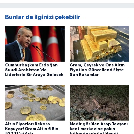
Bunlar da ilginizi çekebilir
Cumhurbaşkanı Erdoğan
Gram, Çeyrek ve Ons Altın
Suudi Arabistan'da
Fiyatları Güncellendi! İşte
Liderlerle Bir Araya Gelecek
Son Rakamlar
Altın Fiyatları Rekora
Nadir görülen Arap Tavşanı
Koşuyor! Gram Altın 6 Bin
kent merkezine yakın
522 TL'yi Aştı
bölgede görüntülendi