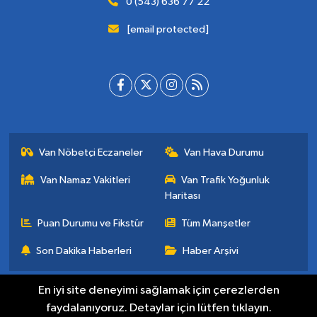
0 (543) 636 77 22
[email protected]
Van Nöbetçi Eczaneler
Van Hava Durumu
Van Namaz Vakitleri
Van Trafik Yoğunluk
Haritası
Puan Durumu ve Fikstür
Tüm Manşetler
Son Dakika Haberleri
Haber Arşivi
En iyi site deneyimi sağlamak için çerezlerden
faydalanıyoruz. Detaylar için lütfen tıklayın.