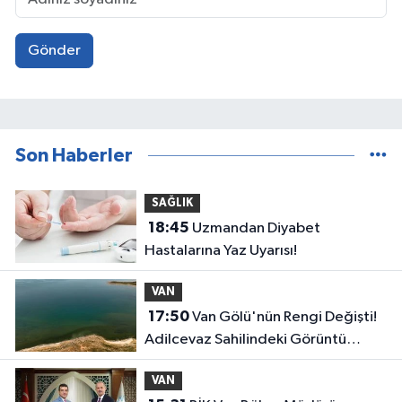
Gönder
Son Haberler
SAĞLIK
18:45
Uzmandan Diyabet
Hastalarına Yaz Uyarısı!
VAN
17:50
Van Gölü'nün Rengi Değişti!
Adilcevaz Sahilindeki Görüntü
Dikkat Çekti
VAN