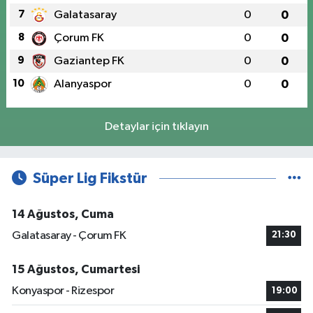
7
Galatasaray
0
0
8
Çorum FK
0
0
9
Gaziantep FK
0
0
10
Alanyaspor
0
0
Detaylar için tıklayın
Süper Lig Fikstür
14 Ağustos, Cuma
Galatasaray - Çorum FK
21:30
15 Ağustos, Cumartesi
Konyaspor - Rizespor
19:00