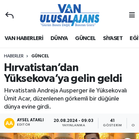
Van Nöbetçi Eczaneler
VAN HABERLERİ
DÜNYA
GÜNCEL
SİYASET
EĞİ
Van Hava Durumu
Van Namaz Vakitleri
HABERLER
GÜNCEL
Hırvatistan’dan
Van Trafik Yoğunluk Haritası
Yüksekova’ya gelin geldi
Süper Lig Puan Durumu ve Fikstür
Hırvatistanlı Andreja Ausperger ile Yüksekovalı
Ümit Acar, düzenlenen görkemli bir düğünle
Tüm Manşetler
dünya evine girdi.
Son Dakika Haberleri
AYSEL ATAKLI
20.08.2024 - 09:03
41
EDITÖR
YAYINLANMA
GÖSTERIM
OKU
Haber Arşivi