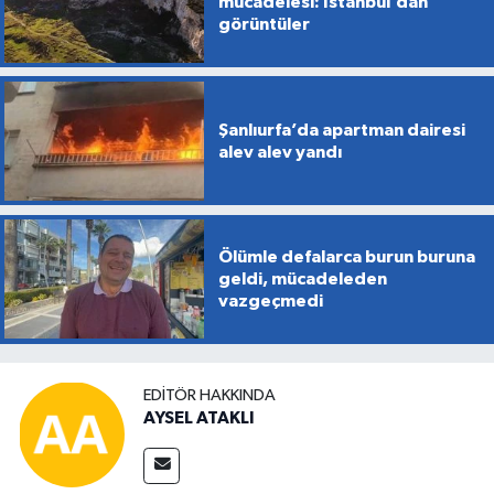
mücadelesi: İstanbul’dan
görüntüler
Şanlıurfa’da apartman dairesi
alev alev yandı
Ölümle defalarca burun buruna
geldi, mücadeleden
vazgeçmedi
EDITÖR HAKKINDA
AYSEL ATAKLI