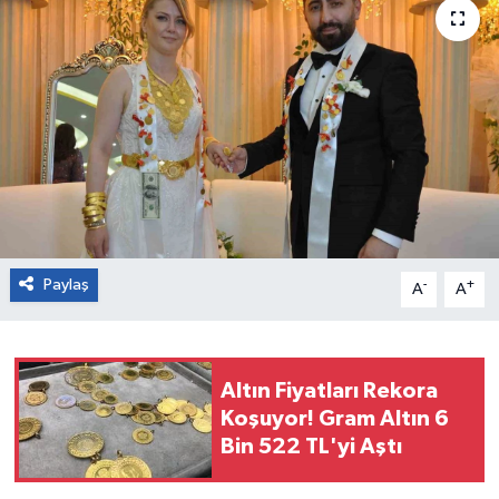
Paylaş
-
+
A
A
Altın Fiyatları Rekora
Koşuyor! Gram Altın 6
Bin 522 TL'yi Aştı