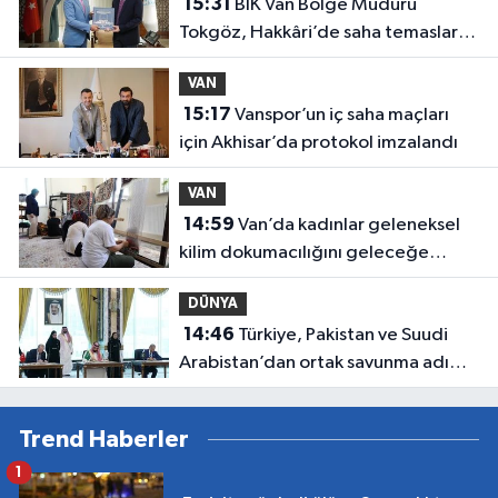
15:31
BİK Van Bölge Müdürü
Tokgöz, Hakkâri’de saha temaslarını
sürdürdü
VAN
15:17
Vanspor’un iç saha maçları
için Akhisar’da protokol imzalandı
VAN
14:59
Van’da kadınlar geleneksel
kilim dokumacılığını geleceğe
taşıyor
DÜNYA
14:46
Türkiye, Pakistan ve Suudi
Arabistan’dan ortak savunma adımı:
Mekke Anlaşması imzalandı
Trend Haberler
1