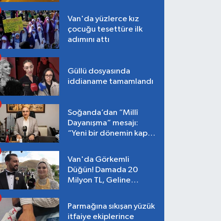
Van'da yüzlerce kız
çocuğu tesettüre ilk
adımını attı
Güllü dosyasında
iddianame tamamlandı
Soğanda’dan “Millî
Dayanışma” mesajı:
“Yeni bir dönemin kapısı
aralanıyor”
Van'da Görkemli
Düğün! Damada 20
Milyon TL, Geline
Kilolarca Altın Takıldı
Parmağına sıkışan yüzük
itfaiye ekiplerince