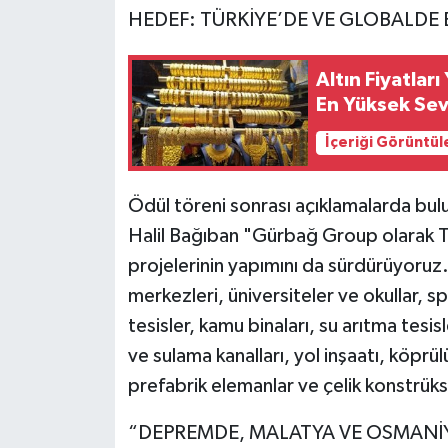
HEDEF: TÜRKİYE’DE VE GLOBALDE
Altın Fiyatlar
En Yüksek Sev
İçeriği Görüntül
Ödül töreni sonrası açıklamalarda bu
Halil Bağıban "Gürbağ Group olarak Tür
projelerinin yapımını da sürdürüyoruz.
merkezleri, üniversiteler ve okullar, s
tesisler, kamu binaları, su arıtma tesisle
ve sulama kanalları, yol inşaatı, köprü
prefabrik elemanlar ve çelik konstrüks
“DEPREMDE, MALATYA VE OSMANİY