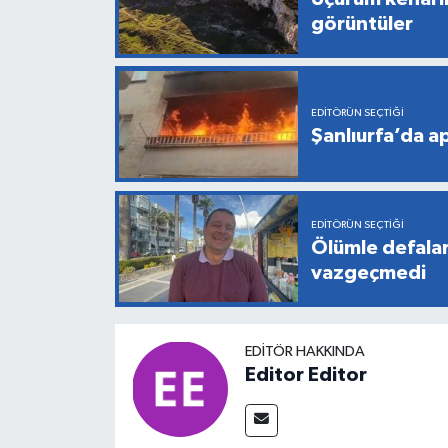
görüntüler
EDITÖRÜN SEÇTIĞI
Şanlıurfa’da a
EDITÖRÜN SEÇTIĞI
Ölümle defala
vazgeçmedi
EDITÖR HAKKINDA
Editor Editor