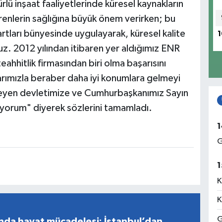
ü inşaat faaliyetlerinde küresel kaynakların
renlerin sağlığına büyük önem verirken; bu
rtları bünyesinde uygulayarak, küresel kalite
1
oruz. 2012 yılından itibaren yer aldığımız ENR
hhitlik firmasından biri olma başarısını
arımızla beraber daha iyi konumlara gelmeyi
leyen devletimize ve Cumhurbaşkanımız Sayın
yorum" diyerek sözlerini tamamladı.
1
G
1
K
K
G
nda hayat mücadelesi: İstanbul’dan