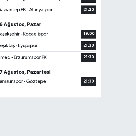
aziantep FK - Alanyaspor
21:30
6 Ağustos, Pazar
aşakşehir - Kocaelispor
19:00
eşiktaş - Eyüpspor
21:30
med - Erzurumspor FK
21:30
7 Ağustos, Pazartesi
amsunspor - Göztepe
21:30