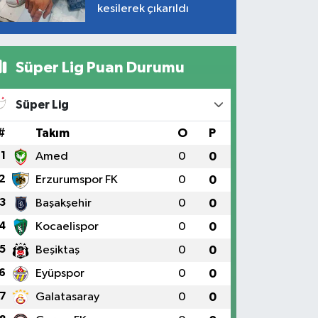
kesilerek çıkarıldı
Süper Lig Puan Durumu
Süper Lig
#
Takım
O
P
1
Amed
0
0
2
Erzurumspor FK
0
0
3
Başakşehir
0
0
4
Kocaelispor
0
0
5
Beşiktaş
0
0
6
Eyüpspor
0
0
7
Galatasaray
0
0