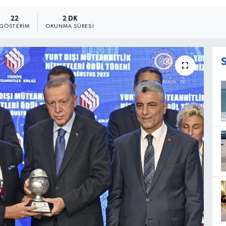
22
2 DK
GÖSTERIM
OKUNMA SÜRESI