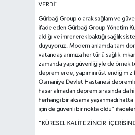
VERDİ”
Gürbağ Group olarak sağlam ve güven
ifade eden Gürbağ Group Yönetim Kur
aldığı ve imrenerek baktığı sağlık si
duyuyoruz. Modern anlamda tam donan
vatandaşlarımıza her türlü sağlık imkan
zamanda yapı güvenliğiyle de örnek te
depremlerde, yapımını üstlendiğimiz 
Osmaniye Devlet Hastanesi depremler
hasar almadan deprem sırasında da h
herhangi bir aksama yaşanmadı hatta 
için de güvenli bir nokta oldu” ifadeleri
“KÜRESEL KALİTE ZİNCİRİ İÇERİSİN