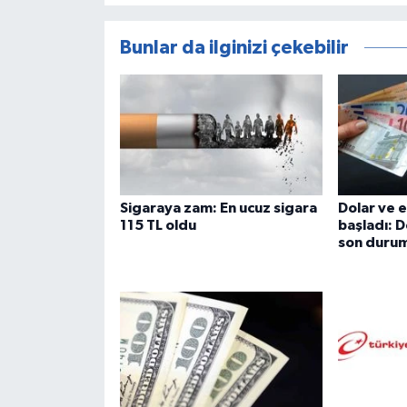
Bunlar da ilginizi çekebilir
Sigaraya zam: En ucuz sigara
Dolar ve 
115 TL oldu
başladı: D
son duru