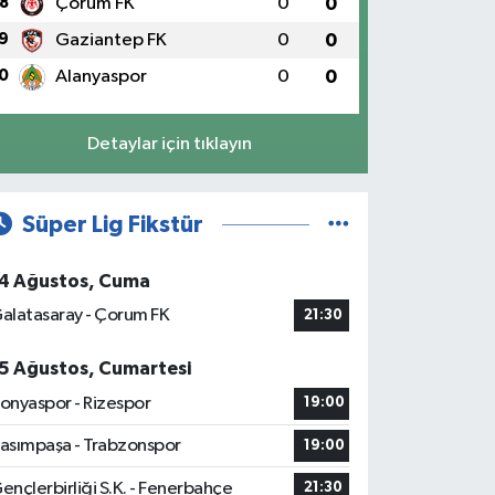
8
Çorum FK
0
0
9
Gaziantep FK
0
0
0
Alanyaspor
0
0
Detaylar için tıklayın
Süper Lig Fikstür
4 Ağustos, Cuma
alatasaray - Çorum FK
21:30
5 Ağustos, Cumartesi
onyaspor - Rizespor
19:00
asımpaşa - Trabzonspor
19:00
ençlerbirliği S.K. - Fenerbahçe
21:30