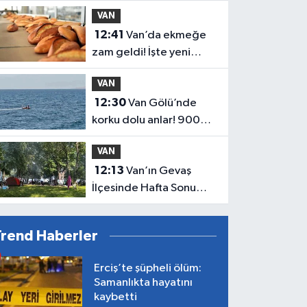
hedef Irak Kürdistan
VAN
Bölgesi
12:41
Van’da ekmeğe
zam geldi! İşte yeni
fiyatı
VAN
12:30
Van Gölü’nde
korku dolu anlar! 900
metre açıkta mahsur
VAN
kaldı
12:13
Van’ın Gevaş
İlçesinde Hafta Sonu
Yoğunluğu
Trend Haberler
Erciş’te şüpheli ölüm:
Samanlıkta hayatını
kaybetti