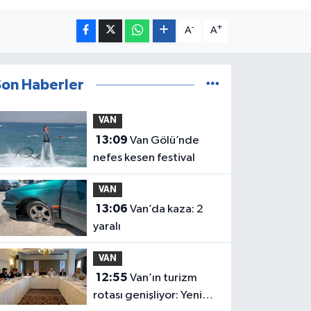
-
+
A
A
Son Haberler
VAN
13:09
Van Gölü’nde
nefes kesen festival
VAN
13:06
Van’da kaza: 2
yaralı
VAN
12:55
Van’ın turizm
rotası genişliyor: Yeni