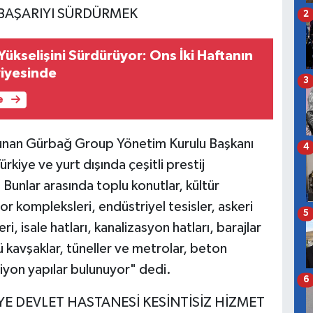
 BAŞARIYI SÜRDÜRMEK
2
ı Yükselişini Sürdürüyor: Ons İki Haftanın
iyesinde
3
e
lunan Gürbağ Group Yönetim Kurulu Başkanı
4
kiye ve yurt dışında çeşitli prestij
 Bunlar arasında toplu konutlar, kültür
por kompleksleri, endüstriyel tesisler, askeri
5
ri, isale hatları, kanalizasyon hatları, barajlar
lü kavşaklar, tüneller ve metrolar, beton
iyon yapılar bulunuyor" dedi.
6
E DEVLET HASTANESİ KESİNTİSİZ HİZMET