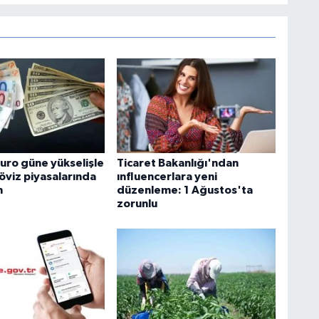
euro güne yükselişle
Ticaret Bakanlığı'ndan
öviz piyasalarında
ınfluencerlara yeni
m
düzenleme: 1 Ağustos'ta
zorunlu