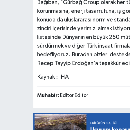
Bağıban, "Gürbağ Group olarak her türl
korunmasına, enerji tasarrufuna, iş gö
konuda da uluslararası norm ve standa
zinciri içerisinde yerimizi almak istiy
listesinde Dünyanın en büyük 250 mütea
sürdürmek ve diğer Türk inşaat firmal
hedefliyoruz. Buradan bizleri destek
Recep Tayyip Erdoğan'a teşekkür edi
Kaynak : İHA
Muhabir:
Editor Editor
EDITÖRÜN SEÇTIĞI
Uçurum kenarı