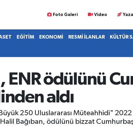
Foto Galeri
Video
Yaza
YASET
EĞİTİM
EKONOMİ
RESMİ İLANLAR
KÜLTÜR 
n, ENR ödülünü C
inden aldı
yük 250 Uluslararası Müteahhidi" 2022 li
Halil Bağıban, ödülünü bizzat Cumhurbaş