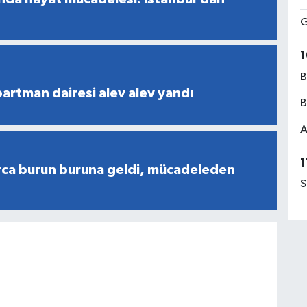
G
1
B
partman dairesi alev alev yandı
B
A
1
rca burun buruna geldi, mücadeleden
S