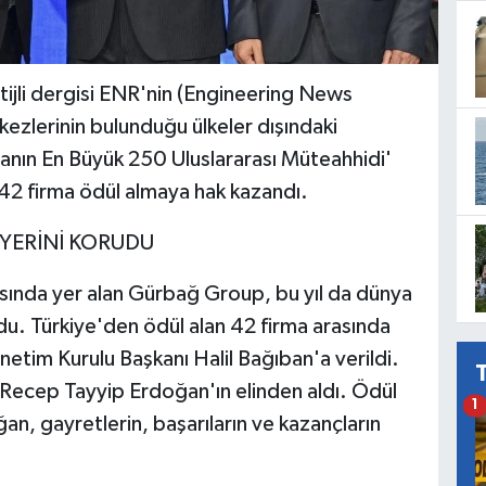
tijli dergisi ENR'nin (Engineering News
kezlerinin bulunduğu ülkeler dışındaki
nyanın En Büyük 250 Uluslararası Müteahhidi'
n 42 firma ödül almaya hak kazandı.
YERİNİ KORUDU
rasında yer alan Gürbağ Group, bu yıl da dünya
udu. Türkiye'den ödül alan 42 firma arasında
etim Kurulu Başkanı Halil Bağıban'a verildi.
Recep Tayyip Erdoğan'ın elinden aldı. Ödül
1
n, gayretlerin, başarıların ve kazançların