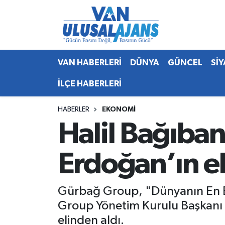
Van Nöbetçi Eczaneler
VAN HABERLERİ
DÜNYA
GÜNCEL
Sİ
Van Hava Durumu
İLÇE HABERLERİ
Van Namaz Vakitleri
HABERLER
EKONOMİ
Van Trafik Yoğunluk Haritası
Halil Bağıba
Süper Lig Puan Durumu ve Fikstür
Erdoğan’ın el
Tüm Manşetler
Gürbağ Group, "Dünyanın En Bü
Son Dakika Haberleri
Group Yönetim Kurulu Başkanı 
Haber Arşivi
elinden aldı.