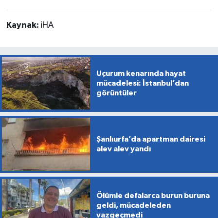
Kaynak:
iHA
Uçurum kenarında hayat
mücadelesi: İstanbul’dan
görüntüler
Şanlıurfa’da apartman dairesi
alev alev yandı
Ölümle defalarca burun buruna
geldi, mücadeleden
vazgeçmedi