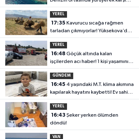
Denizin ortasında yürüyerek karşı
adaya geçiyorlar
YEREL
17:35
Kavurucu sıcağa rağmen
tarladan çıkmıyorlar! Yüksekova’da
zorlu buğday hasadı
YEREL
16:48
Göçük altında kalan
işçilerden acı haber! 1 kişi yaşamını
yitirdi
GÜNDEM
16:45
4 yaşındaki M.T. klima akımına
kapılarak hayatını kaybetti! Ev sahibi
tutuklandı
YEREL
16:43
Şeker yerken ölümden
döndü!
VAN