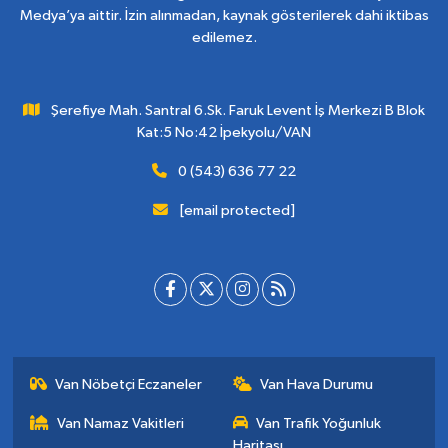
Medya’ya aittir. İzin alınmadan, kaynak gösterilerek dahi iktibas
edilemez.
Şerefiye Mah. Santral 6.Sk. Faruk Levent İş Merkezi B Blok
Kat:5 No:42 İpekyolu/VAN
0 (543) 636 77 22
[email protected]
Van Nöbetçi Eczaneler
Van Hava Durumu
Van Namaz Vakitleri
Van Trafik Yoğunluk
Haritası