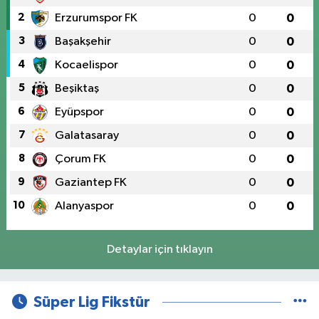
2
Erzurumspor FK
0
0
3
Başakşehir
0
0
4
Kocaelispor
0
0
5
Beşiktaş
0
0
6
Eyüpspor
0
0
7
Galatasaray
0
0
8
Çorum FK
0
0
9
Gaziantep FK
0
0
10
Alanyaspor
0
0
Detaylar için tıklayın
Süper Lig Fikstür