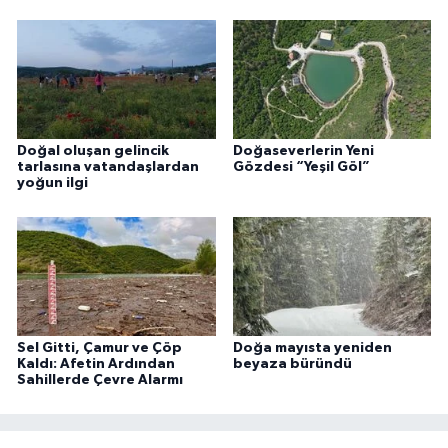
Doğal oluşan gelincik
Doğaseverlerin Yeni
tarlasına vatandaşlardan
Gözdesi “Yeşil Göl”
yoğun ilgi
Sel Gitti, Çamur ve Çöp
Doğa mayısta yeniden
Kaldı: Afetin Ardından
beyaza büründü
Sahillerde Çevre Alarmı