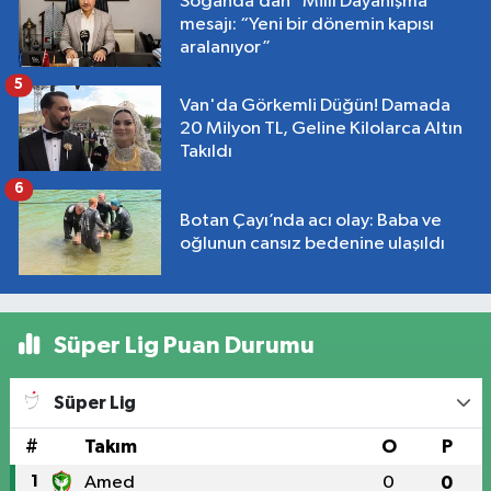
Soğanda’dan “Millî Dayanışma”
mesajı: “Yeni bir dönemin kapısı
aralanıyor”
5
Van'da Görkemli Düğün! Damada
20 Milyon TL, Geline Kilolarca Altın
Takıldı
6
Botan Çayı’nda acı olay: Baba ve
oğlunun cansız bedenine ulaşıldı
Süper Lig Puan Durumu
Süper Lig
#
Takım
O
P
1
Amed
0
0