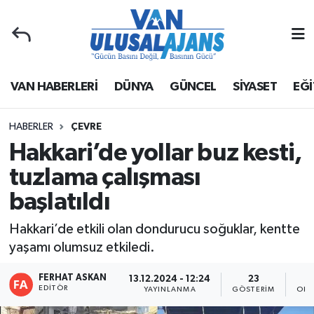
Van Nöbetçi Eczaneler
VAN HABERLERİ
DÜNYA
GÜNCEL
SİYASET
EĞİ
Van Hava Durumu
Van Namaz Vakitleri
HABERLER
ÇEVRE
Hakkari’de yollar buz kesti,
Van Trafik Yoğunluk Haritası
tuzlama çalışması
başlatıldı
Süper Lig Puan Durumu ve Fikstür
Hakkari’de etkili olan dondurucu soğuklar, kentte
Tüm Manşetler
yaşamı olumsuz etkiledi.
Son Dakika Haberleri
FERHAT ASKAN
13.12.2024 - 12:24
23
EDITÖR
YAYINLANMA
GÖSTERIM
OKU
Haber Arşivi