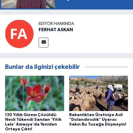
EDITÖR HAKKINDA
FERHAT ASKAN
Bunlar da ilginizi çekebilir
130 Yıllık Gizem Çözüldü:
Bakanlıktan Üreticiye Acil
Nesli Tükendi Sanılan 'Yitik
"Dolandırıcılık" Uyarısı:
Lale' Amasya'da Yeniden
Sakın Bu Tuzağa Düşmeyin!
Ortaya Çıktı!