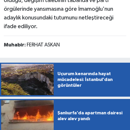
olduğu, değişim talebinin tabanda ve parti
örgülerinde yansımasına göre İmamoğlu'nun
adaylık konusundaki tutumunu netleştireceği
ifade ediliyor.
Muhabir:
FERHAT ASKAN
Uçurum kenarında hayat
mücadelesi: İstanbul’dan
görüntüler
Şanlıurfa’da apartman dairesi
alev alev yandı