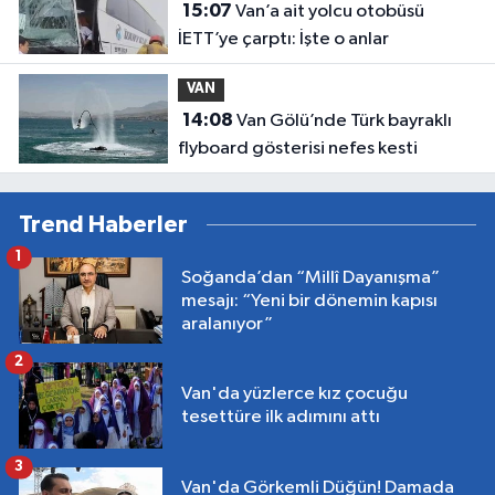
15:07
Van’a ait yolcu otobüsü
İETT’ye çarptı: İşte o anlar
VAN
14:08
Van Gölü’nde Türk bayraklı
flyboard gösterisi nefes kesti
Trend Haberler
1
Soğanda’dan “Millî Dayanışma”
mesajı: “Yeni bir dönemin kapısı
aralanıyor”
2
Van'da yüzlerce kız çocuğu
tesettüre ilk adımını attı
3
Van'da Görkemli Düğün! Damada