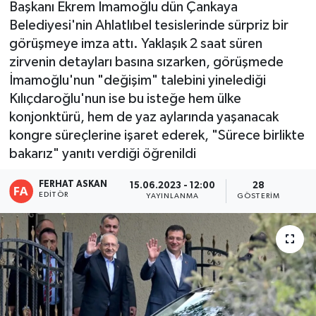
Başkanı Ekrem İmamoğlu dün Çankaya
Belediyesi'nin Ahlatlıbel tesislerinde sürpriz bir
görüşmeye imza attı. Yaklaşık 2 saat süren
zirvenin detayları basına sızarken, görüşmede
İmamoğlu'nun "değişim" talebini yinelediği
Kılıçdaroğlu'nun ise bu isteğe hem ülke
konjonktürü, hem de yaz aylarında yaşanacak
kongre süreçlerine işaret ederek, "Sürece birlikte
bakarız" yanıtı verdiği öğrenildi
FERHAT ASKAN
15.06.2023 - 12:00
28
EDITÖR
YAYINLANMA
GÖSTERIM