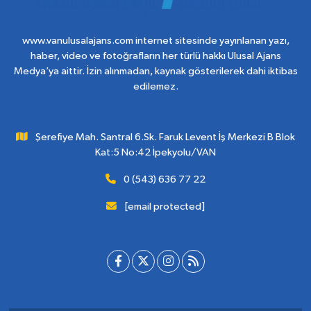
www.vanulusalajans.com internet sitesinde yayınlanan yazı,
haber, video ve fotoğrafların her türlü hakkı Ulusal Ajans
Medya’ya aittir. İzin alınmadan, kaynak gösterilerek dahi iktibas
edilemez.
Şerefiye Mah. Santral 6.Sk. Faruk Levent İş Merkezi B Blok
Kat:5 No:42 İpekyolu/VAN
0 (543) 636 77 22
[email protected]