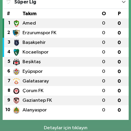
Süper Lig
#
Takım
O
P
1
Amed
0
0
2
Erzurumspor FK
0
0
3
Başakşehir
0
0
4
Kocaelispor
0
0
5
Beşiktaş
0
0
6
Eyüpspor
0
0
7
Galatasaray
0
0
8
Çorum FK
0
0
9
Gaziantep FK
0
0
10
Alanyaspor
0
0
Detaylar için tıklayın