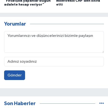
“Fırsatçılık yapanlar bugün
milletvekili CHP'den istifa
adalete hesap veriyor”
etti
Yorumlar
Gönder
Son Haberler