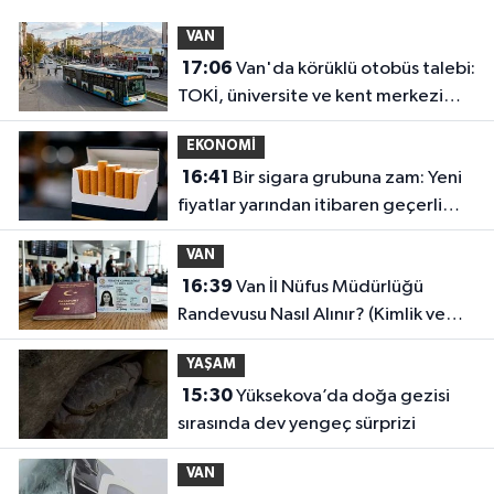
VAN
17:06
Van'da körüklü otobüs talebi:
TOKİ, üniversite ve kent merkezi
hattında yoğunluk artıyor
EKONOMİ
16:41
Bir sigara grubuna zam: Yeni
fiyatlar yarından itibaren geçerli
olacak
VAN
16:39
Van İl Nüfus Müdürlüğü
Randevusu Nasıl Alınır? (Kimlik ve
Pasaport Yenileme)
YAŞAM
15:30
Yüksekova’da doğa gezisi
sırasında dev yengeç sürprizi
VAN