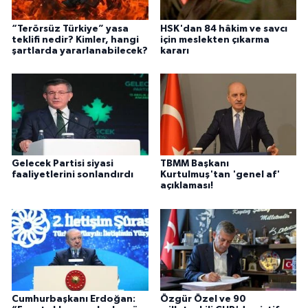
“Terörsüz Türkiye” yasa
HSK'dan 84 hâkim ve savcı
teklifi nedir? Kimler, hangi
için meslekten çıkarma
şartlarda yararlanabilecek?
kararı
Gelecek Partisi siyasi
TBMM Başkanı
faaliyetlerini sonlandırdı
Kurtulmuş'tan 'genel af'
açıklaması!
Cumhurbaşkanı Erdoğan:
Özgür Özel ve 90