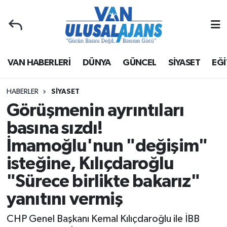
Van Nöbetçi Eczaneler
VAN HABERLERİ
DÜNYA
GÜNCEL
SİYASET
EĞİ
Van Hava Durumu
Van Namaz Vakitleri
HABERLER
SİYASET
Görüşmenin ayrıntıları
Van Trafik Yoğunluk Haritası
basına sızdı!
İmamoğlu'nun "değişim"
Süper Lig Puan Durumu ve Fikstür
isteğine, Kılıçdaroğlu
Tüm Manşetler
"Sürece birlikte bakarız"
Son Dakika Haberleri
yanıtını vermiş
CHP Genel Başkanı Kemal Kılıçdaroğlu ile İBB
Haber Arşivi