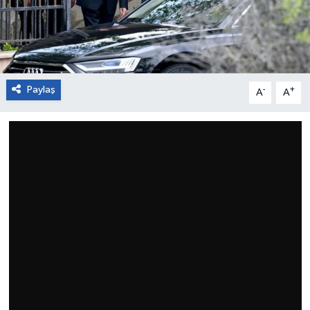
Paylaş
-
+
A
A