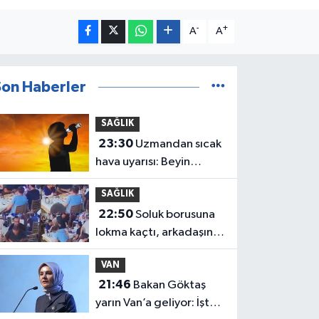
-
+
A
A
Son Haberler
SAĞLIK
23:30
Uzmandan sıcak
hava uyarısı: Beyin
sağlığını da tehdit
SAĞLIK
ediyor
22:50
Soluk borusuna
lokma kaçtı, arkadaşının
Heimlich manevrası
VAN
hayatını kurtardı
21:46
Bakan Göktaş
yarın Van’a geliyor: İşte