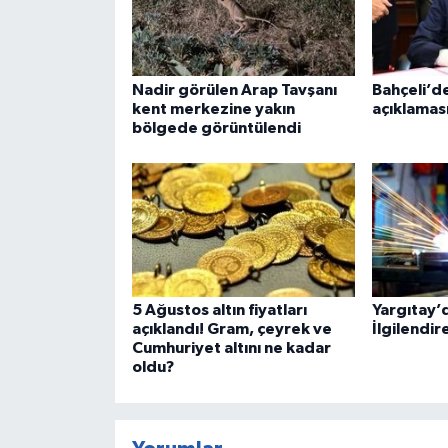
Nadir görülen Arap Tavşanı
Bahçeli’d
kent merkezine yakın
açıklamas
bölgede görüntülendi
5 Ağustos altın fiyatları
Yargıtay’d
açıklandı! Gram, çeyrek ve
İlgilendir
Cumhuriyet altını ne kadar
oldu?