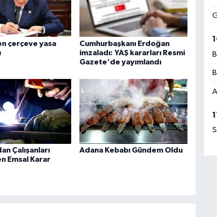
G
1
en çerçeve yasa
Cumhurbaşkanı Erdoğan
ı
imzaladı: YAŞ kararları Resmi
B
Gazete'de yayımlandı
B
A
1
S
an Çalışanları
Adana Kebabı Gündem Oldu
en Emsal Karar