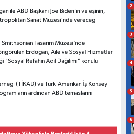
2
 ile ABD Başkanı Joe Biden'ın ve eşinin,
etropolitan Sanat Müzesi'nde vereceği
3
inde Smithsonian Tasarım Müzesi'nde
ngörülen Erdoğan, Aile ve Sosyal Hizmetler
i "Sosyal Refahın Adil Dağılımı" konulu
4
erneği (TİKAD) ve Türk-Amerikan İş Konseyi
5
programların ardından ABD temaslarını
6
 Haftaya Yükselişle Başladı! İşte 4