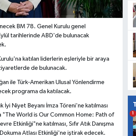
necek BM 78. Genel Kurulu genel
ylül tarihlerinde ABD'de bulunacak
ek.
lu'na katılan liderlerin eşleriyle bir araya
ziyaretlerde de bulunacak.
n ile Türk-Amerikan Ulusal Yönlendirme
ecek programa da katılacak.
ık İyi Niyet Beyanı İmza Töreni'ne katılması
1
da "The World is Our Common Home: Path of
e Etkinliği"ne katılması, Sıfır Atık Danışma
 Dokuma Atlası Etkinliği'ne iştirak edecek.