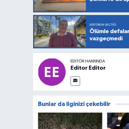
EDITÖRÜN SEÇTIĞI
Ölümle defala
vazgeçmedi
EDITÖR HAKKINDA
Editor Editor
Bunlar da ilginizi çekebilir