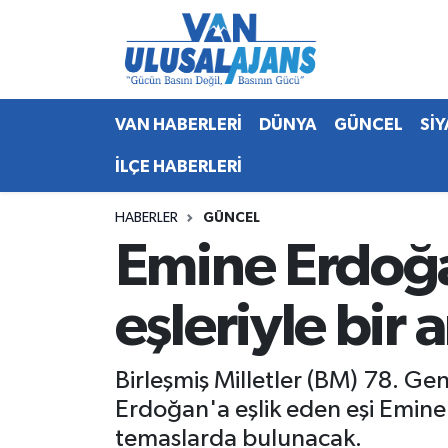
Van Nöbetçi Eczaneler
VAN HABERLERİ
DÜNYA
GÜNCEL
Sİ
Van Hava Durumu
İLÇE HABERLERİ
Van Namaz Vakitleri
HABERLER
GÜNCEL
Van Trafik Yoğunluk Haritası
Emine Erdoğa
Süper Lig Puan Durumu ve Fikstür
eşleriyle bir
Tüm Manşetler
Birleşmiş Milletler (BM) 78. 
Son Dakika Haberleri
Erdoğan'a eşlik eden eşi Emine 
Haber Arşivi
temaslarda bulunacak.