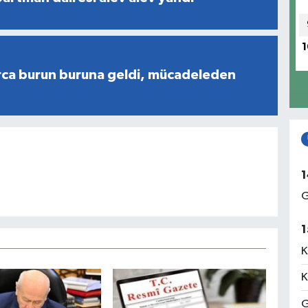
1
rca burun buruna geldi, mücadeleden
1
G
1
K
K
G