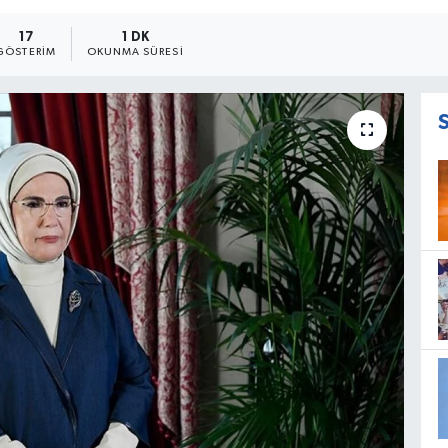
17
1 DK
GÖSTERIM
OKUNMA SÜRESI