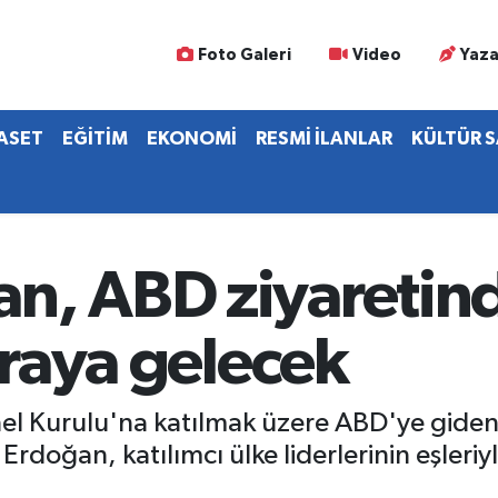
Foto Galeri
Video
Yaza
YASET
EĞİTİM
EKONOMİ
RESMİ İLANLAR
KÜLTÜR 
n, ABD ziyaretind
 araya gelecek
Genel Kurulu'na katılmak üzere ABD'ye gid
Erdoğan, katılımcı ülke liderlerinin eşleri