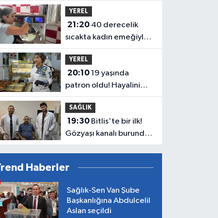
ziyaret programı
YEREL
21:20
40 derecelik
sıcakta kadın emeğiyle
üretilen dondurmaya
YEREL
yoğun ilgi
20:10
19 yaşında
patron oldu! Hayalini
kurduğu işletmeyle 5
SAĞLIK
kişiye iş kapısı açtı
19:30
Bitlis'te bir ilk!
Gözyaşı kanalı burundan
girilerek açıldı
Trend Haberler
Sağlık-Sen Van Şube
Başkanlığına Abdulcelil
Aslan seçildi