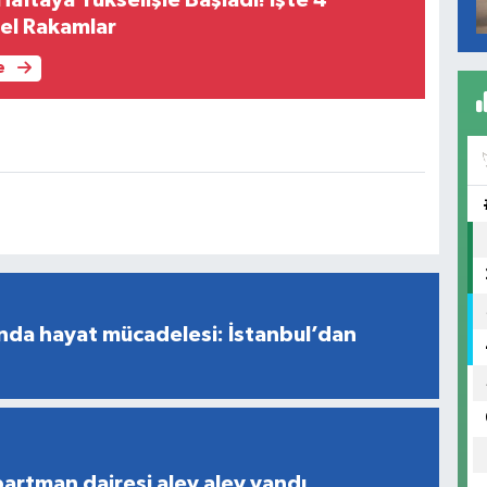
el Rakamlar
e
nda hayat mücadelesi: İstanbul’dan
partman dairesi alev alev yandı