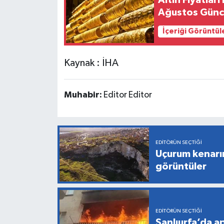
Ağustos Günc
İçeriği Görüntül
Kaynak : İHA
Muhabir:
Editor Editor
EDITÖRÜN SEÇTIĞI
Uçurum kenarı
görüntüler
EDITÖRÜN SEÇTIĞI
Şanlıurfa’da a