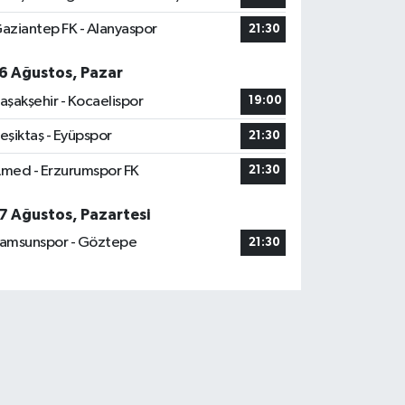
aziantep FK - Alanyaspor
21:30
6 Ağustos, Pazar
aşakşehir - Kocaelispor
19:00
eşiktaş - Eyüpspor
21:30
med - Erzurumspor FK
21:30
7 Ağustos, Pazartesi
amsunspor - Göztepe
21:30