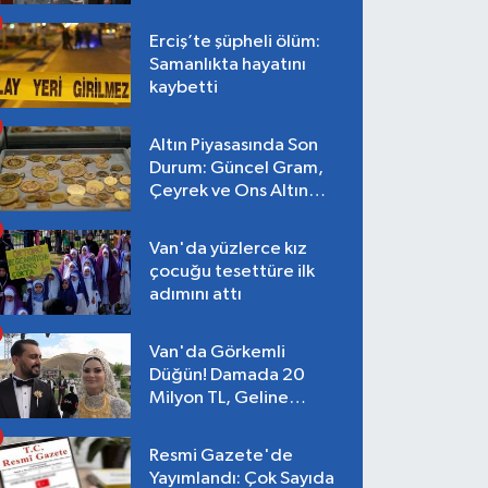
Erciş’te şüpheli ölüm:
Samanlıkta hayatını
kaybetti
Altın Piyasasında Son
Durum: Güncel Gram,
Çeyrek ve Ons Altın
Fiyatları
Van'da yüzlerce kız
çocuğu tesettüre ilk
adımını attı
Van'da Görkemli
Düğün! Damada 20
Milyon TL, Geline
Kilolarca Altın Takıldı
Resmi Gazete'de
Yayımlandı: Çok Sayıda