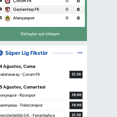
8
Çorum FK
0
0
9
Gaziantep FK
0
0
0
Alanyaspor
0
0
Detaylar için tıklayın
Süper Lig Fikstür
4 Ağustos, Cuma
alatasaray - Çorum FK
21:30
5 Ağustos, Cumartesi
onyaspor - Rizespor
19:00
asımpaşa - Trabzonspor
19:00
ençlerbirliği S.K. - Fenerbahçe
21:30