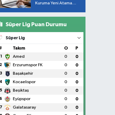
Kuruma Yeni Atama
Kararı
Süper Lig Puan Durumu
Süper Lig
#
Takım
O
P
1
Amed
0
0
2
Erzurumspor FK
0
0
3
Başakşehir
0
0
4
Kocaelispor
0
0
5
Beşiktaş
0
0
6
Eyüpspor
0
0
7
Galatasaray
0
0