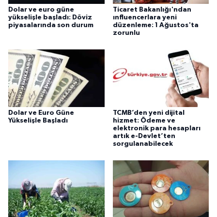
Dolar ve euro güne
Ticaret Bakanlığı'ndan
yükselişle başladı: Döviz
ınfluencerlara yeni
piyasalarında son durum
düzenleme: 1 Ağustos'ta
zorunlu
Dolar ve Euro Güne
TCMB’den yeni dijital
Yükselişle Başladı
hizmet: Ödeme ve
elektronik para hesapları
artık e-Devlet’ten
sorgulanabilecek