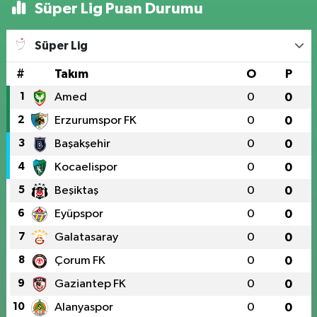
Süper Lig Puan Durumu
Süper Lig
#
Takım
O
P
1
Amed
0
0
2
Erzurumspor FK
0
0
3
Başakşehir
0
0
4
Kocaelispor
0
0
5
Beşiktaş
0
0
6
Eyüpspor
0
0
7
Galatasaray
0
0
8
Çorum FK
0
0
9
Gaziantep FK
0
0
10
Alanyaspor
0
0