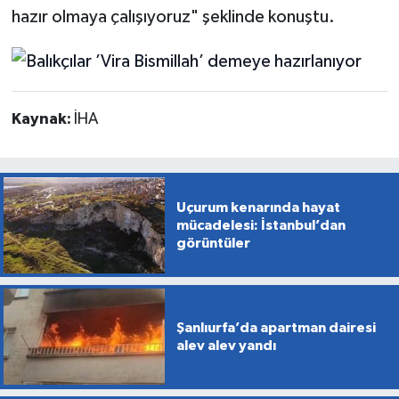
hazır olmaya çalışıyoruz" şeklinde konuştu.
Kaynak:
İHA
Uçurum kenarında hayat
mücadelesi: İstanbul’dan
görüntüler
Şanlıurfa’da apartman dairesi
alev alev yandı