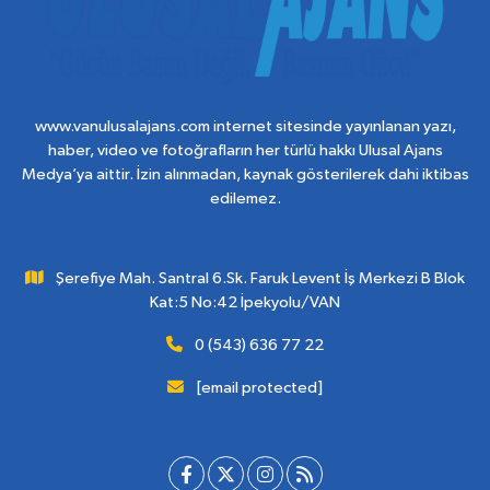
www.vanulusalajans.com internet sitesinde yayınlanan yazı,
haber, video ve fotoğrafların her türlü hakkı Ulusal Ajans
Medya’ya aittir. İzin alınmadan, kaynak gösterilerek dahi iktibas
edilemez.
Şerefiye Mah. Santral 6.Sk. Faruk Levent İş Merkezi B Blok
Kat:5 No:42 İpekyolu/VAN
0 (543) 636 77 22
[email protected]