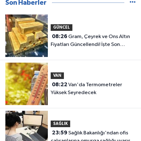
Son Haberler
GÜNCEL
08:26
Gram, Çeyrek ve Ons Altın
Fiyatları Güncellendi! İşte Son
Rakamlar
VAN
08:22
Van'da Termometreler
Yüksek Seyredecek
SAĞLIK
23:59
Sağlık Bakanlığı'ndan ofis
çalışanlarına omurga sağlığı uyarısı: