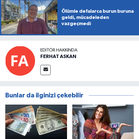
Ölümle defalarca burun buruna
geldi, mücadeleden
vazgeçmedi
EDITÖR HAKKINDA
FERHAT ASKAN
Bunlar da ilginizi çekebilir