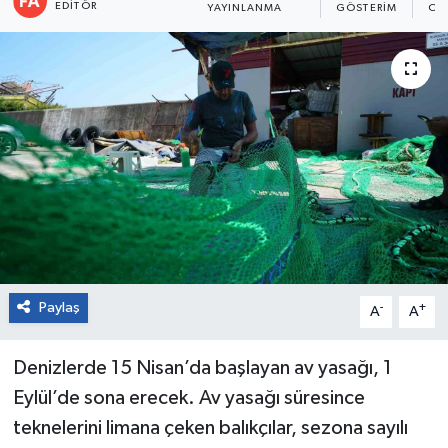
EDITÖR
YAYINLANMA
GÖSTERIM
OK
Paylaş
-
+
A
A
Denizlerde 15 Nisan’da başlayan av yasağı, 1
Eylül’de sona erecek. Av yasağı süresince
teknelerini limana çeken balıkçılar, sezona sayılı