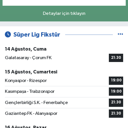
Detaylar için tıklayın
Süper Lig Fikstür
14 Ağustos, Cuma
Galatasaray - Çorum FK
21:30
15 Ağustos, Cumartesi
Konyaspor - Rizespor
19:00
Kasımpaşa - Trabzonspor
19:00
Gençlerbirliği S.K. - Fenerbahçe
21:30
Gaziantep FK - Alanyaspor
21:30
16 Ağustos, Pazar