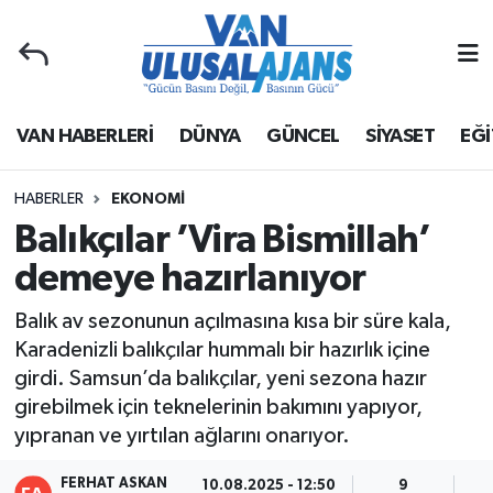
Van Nöbetçi Eczaneler
VAN HABERLERİ
DÜNYA
GÜNCEL
SİYASET
EĞİ
Van Hava Durumu
Van Namaz Vakitleri
HABERLER
EKONOMİ
Balıkçılar ’Vira Bismillah’
Van Trafik Yoğunluk Haritası
demeye hazırlanıyor
Süper Lig Puan Durumu ve Fikstür
Balık av sezonunun açılmasına kısa bir süre kala,
Karadenizli balıkçılar hummalı bir hazırlık içine
Tüm Manşetler
girdi. Samsun’da balıkçılar, yeni sezona hazır
girebilmek için teknelerinin bakımını yapıyor,
Son Dakika Haberleri
yıpranan ve yırtılan ağlarını onarıyor.
Haber Arşivi
FERHAT ASKAN
10.08.2025 - 12:50
9