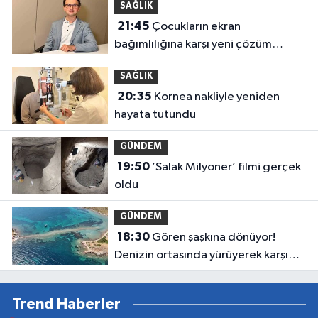
SAĞLIK
21:45
Çocukların ekran
bağımlılığına karşı yeni çözüm
önerisi
SAĞLIK
20:35
Kornea nakliyle yeniden
hayata tutundu
GÜNDEM
19:50
’Salak Milyoner’ filmi gerçek
oldu
GÜNDEM
18:30
Gören şaşkına dönüyor!
Denizin ortasında yürüyerek karşı
adaya geçiyorlar
Trend Haberler