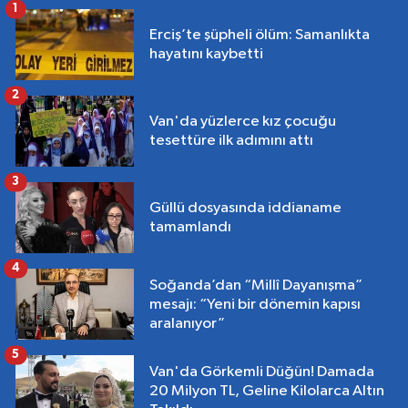
1
Erciş’te şüpheli ölüm: Samanlıkta
hayatını kaybetti
2
Van'da yüzlerce kız çocuğu
tesettüre ilk adımını attı
3
Güllü dosyasında iddianame
tamamlandı
4
Soğanda’dan “Millî Dayanışma”
mesajı: “Yeni bir dönemin kapısı
aralanıyor”
5
Van'da Görkemli Düğün! Damada
20 Milyon TL, Geline Kilolarca Altın