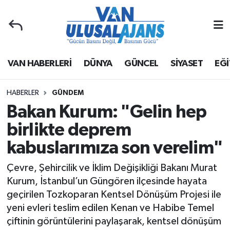
Van Nöbetçi Eczaneler
VAN HABERLERİ
DÜNYA
GÜNCEL
SİYASET
EĞİ
Van Hava Durumu
Van Namaz Vakitleri
HABERLER
GÜNDEM
Bakan Kurum: "Gelin hep
Van Trafik Yoğunluk Haritası
birlikte deprem
kabuslarımıza son verelim"
Süper Lig Puan Durumu ve Fikstür
Çevre, Şehircilik ve İklim Değişikliği Bakanı Murat
Tüm Manşetler
Kurum, İstanbul’un Güngören ilçesinde hayata
geçirilen Tozkoparan Kentsel Dönüşüm Projesi ile
Son Dakika Haberleri
yeni evleri teslim edilen Kenan ve Habibe Temel
çiftinin görüntülerini paylaşarak, kentsel dönüşüm
Haber Arşivi