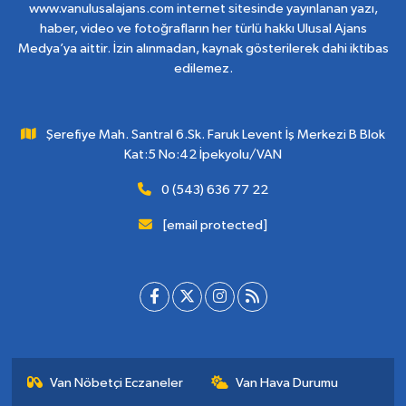
www.vanulusalajans.com internet sitesinde yayınlanan yazı,
haber, video ve fotoğrafların her türlü hakkı Ulusal Ajans
Medya’ya aittir. İzin alınmadan, kaynak gösterilerek dahi iktibas
edilemez.
Şerefiye Mah. Santral 6.Sk. Faruk Levent İş Merkezi B Blok
Kat:5 No:42 İpekyolu/VAN
0 (543) 636 77 22
[email protected]
Van Nöbetçi Eczaneler
Van Hava Durumu