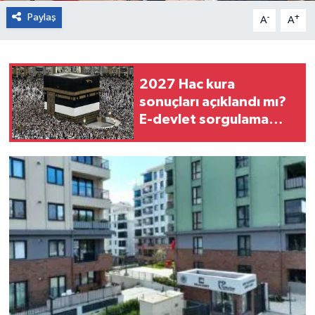
Paylaş
-
+
A
A
2027 Hac kura
sonuçları açıklandı mı?
E-devlet sorgulama
ekranı, asil ve yedek
isim listesi