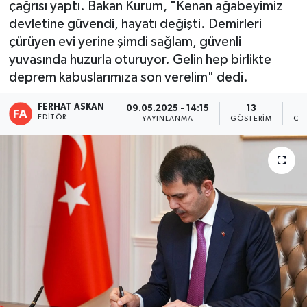
çağrısı yaptı. Bakan Kurum, "Kenan ağabeyimiz
devletine güvendi, hayatı değişti. Demirleri
çürüyen evi yerine şimdi sağlam, güvenli
yuvasında huzurla oturuyor. Gelin hep birlikte
deprem kabuslarımıza son verelim" dedi.
FERHAT ASKAN
09.05.2025 - 14:15
13
EDITÖR
YAYINLANMA
GÖSTERIM
OK