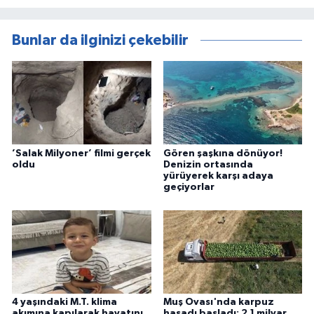
Bunlar da ilginizi çekebilir
’Salak Milyoner’ filmi gerçek
Gören şaşkına dönüyor!
oldu
Denizin ortasında
yürüyerek karşı adaya
geçiyorlar
4 yaşındaki M.T. klima
Muş Ovası'nda karpuz
akımına kapılarak hayatını
hasadı başladı: 2,1 milyar