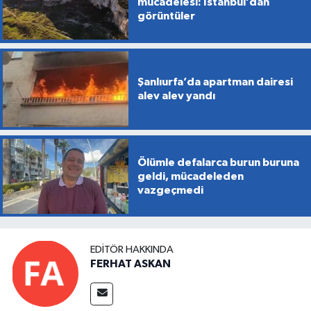
mücadelesi: İstanbul’dan
görüntüler
Şanlıurfa’da apartman dairesi
alev alev yandı
Ölümle defalarca burun buruna
geldi, mücadeleden
vazgeçmedi
EDITÖR HAKKINDA
FERHAT ASKAN