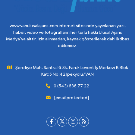
www.vanulusalajans.com internet sitesinde yayınlanan yazı,
haber, video ve fotoğrafların her türlü hakkı Ulusal Ajans
Medya’ya aittir. İzin alınmadan, kaynak gösterilerek dahi iktibas
edilemez.
Şerefiye Mah. Santral 6.Sk. Faruk Levent İş Merkezi B Blok
Kat:5 No:42 İpekyolu/VAN
0 (543) 636 77 22
[email protected]