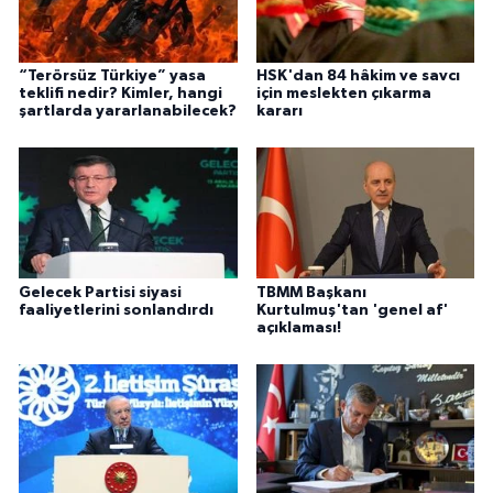
“Terörsüz Türkiye” yasa
HSK'dan 84 hâkim ve savcı
teklifi nedir? Kimler, hangi
için meslekten çıkarma
şartlarda yararlanabilecek?
kararı
Gelecek Partisi siyasi
TBMM Başkanı
faaliyetlerini sonlandırdı
Kurtulmuş'tan 'genel af'
açıklaması!