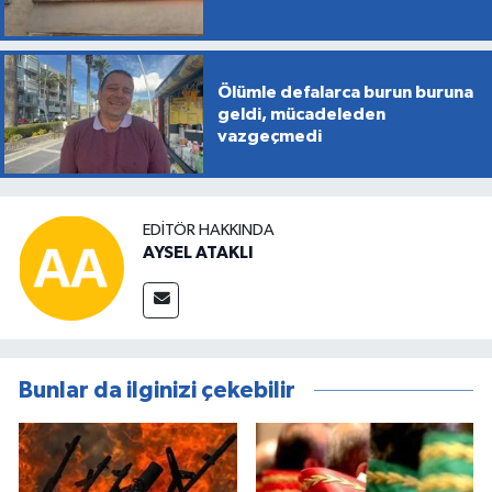
Ölümle defalarca burun buruna
geldi, mücadeleden
vazgeçmedi
EDITÖR HAKKINDA
AYSEL ATAKLI
Bunlar da ilginizi çekebilir