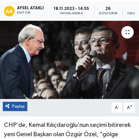
AYSEL ATAKLI
18.11.2023 - 14:55
26
EDITÖR
YAYINLANMA
GÖSTERIM
OKUNM
Paylaş
-
+
A
A
CHP'de, Kemal Kılıçdaroğlu'nun seçimi bitirerek
yeni Genel Başkan olan Özgür Özel, "gölge