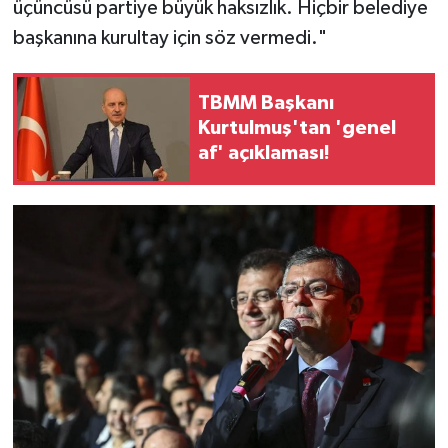
üçüncüsü partiye büyük haksızlık. Hiçbir belediye
başkanına kurultay için söz vermedi."
TBMM Başkanı
Kurtulmuş'tan 'genel
af' açıklaması!