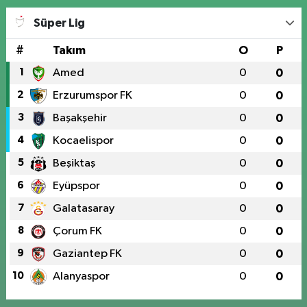
Süper Lig
#
Takım
O
P
1
Amed
0
0
2
Erzurumspor FK
0
0
3
Başakşehir
0
0
4
Kocaelispor
0
0
5
Beşiktaş
0
0
6
Eyüpspor
0
0
7
Galatasaray
0
0
8
Çorum FK
0
0
9
Gaziantep FK
0
0
10
Alanyaspor
0
0