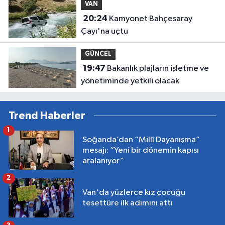
VAN
20:24
Kamyonet Bahçesaray
Çayı'na uçtu
GÜNCEL
19:47
Bakanlık plajların işletme ve
yönetiminde yetkili olacak
Trend Haberler
1
Soğanda’dan “Millî Dayanışma”
mesajı: “Yeni bir dönemin kapısı
aralanıyor”
2
Van'da yüzlerce kız çocuğu
tesettüre ilk adımını attı