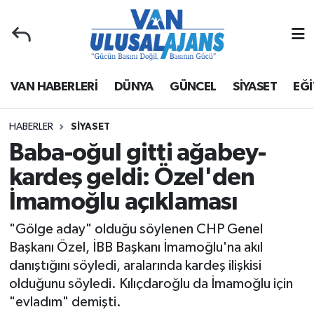
Van Nöbetçi Eczaneler
VAN HABERLERİ
DÜNYA
GÜNCEL
SİYASET
EĞİ
Van Hava Durumu
Van Namaz Vakitleri
HABERLER
SİYASET
Baba-oğul gitti ağabey-
Van Trafik Yoğunluk Haritası
kardeş geldi: Özel'den
İmamoğlu açıklaması
Süper Lig Puan Durumu ve Fikstür
"Gölge aday" olduğu söylenen CHP Genel
Tüm Manşetler
Başkanı Özel, İBB Başkanı İmamoğlu'na akıl
danıştığını söyledi, aralarında kardeş ilişkisi
Son Dakika Haberleri
olduğunu söyledi. Kılıçdaroğlu da İmamoğlu için
"evladım" demişti.
Haber Arşivi