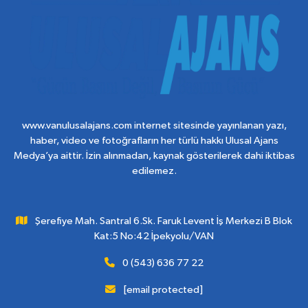
www.vanulusalajans.com internet sitesinde yayınlanan yazı,
haber, video ve fotoğrafların her türlü hakkı Ulusal Ajans
Medya’ya aittir. İzin alınmadan, kaynak gösterilerek dahi iktibas
edilemez.
Şerefiye Mah. Santral 6.Sk. Faruk Levent İş Merkezi B Blok
Kat:5 No:42 İpekyolu/VAN
0 (543) 636 77 22
[email protected]