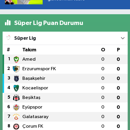
Süper Lig Puan Durumu
Süper Lig
#
Takım
O
P
1
Amed
0
0
2
Erzurumspor FK
0
0
3
Başakşehir
0
0
4
Kocaelispor
0
0
5
Beşiktaş
0
0
6
Eyüpspor
0
0
7
Galatasaray
0
0
8
Çorum FK
0
0