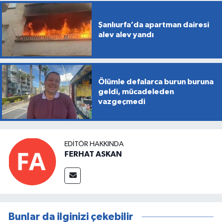
Şanlıurfa’da apartman dairesi
alev alev yandı
Ölümle defalarca burun buruna
geldi, mücadeleden
vazgeçmedi
EDITÖR HAKKINDA
FERHAT ASKAN
Bunlar da ilginizi çekebilir