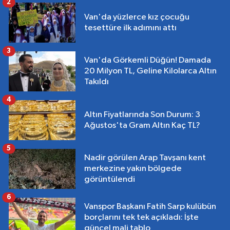
2
Van'da yüzlerce kız çocuğu
tesettüre ilk adımını attı
3
Van'da Görkemli Düğün! Damada
20 Milyon TL, Geline Kilolarca Altın
Takıldı
4
Altın Fiyatlarında Son Durum: 3
Ağustos'ta Gram Altın Kaç TL?
5
Nadir görülen Arap Tavşanı kent
merkezine yakın bölgede
görüntülendi
6
Vanspor Başkanı Fatih Sarp kulübün
borçlarını tek tek açıkladı: İşte
güncel mali tablo