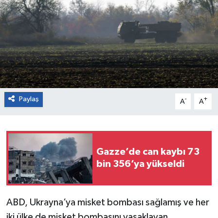
Paylaş
-
+
A
A
Gazze’de can kaybı 73
bin 356’ya yükseldi
ABD, Ukrayna’ya misket bombası sağlamış ve her
iki ülke de misket bombasını yasaklayan