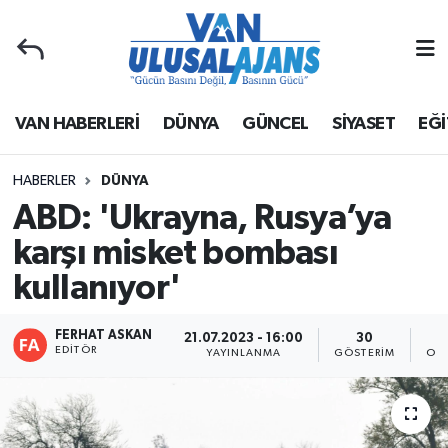
Van Nöbetçi Eczaneler
VAN HABERLERİ
DÜNYA
GÜNCEL
SİYASET
EĞİ
Van Hava Durumu
Van Namaz Vakitleri
HABERLER
DÜNYA
ABD: 'Ukrayna, Rusya’ya
Van Trafik Yoğunluk Haritası
karşı misket bombası
kullanıyor'
Süper Lig Puan Durumu ve Fikstür
Tüm Manşetler
FERHAT ASKAN
21.07.2023 - 16:00
30
EDITÖR
YAYINLANMA
GÖSTERIM
OK
Son Dakika Haberleri
Haber Arşivi