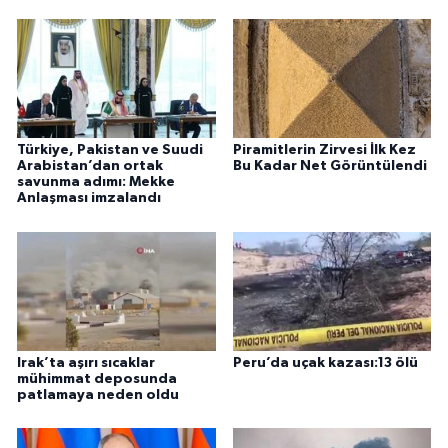
Türkiye, Pakistan ve Suudi
Piramitlerin Zirvesi İlk Kez
Arabistan’dan ortak
Bu Kadar Net Görüntülendi
savunma adımı: Mekke
Anlaşması imzalandı
Irak’ta aşırı sıcaklar
Peru’da uçak kazası:13 ölü
mühimmat deposunda
patlamaya neden oldu