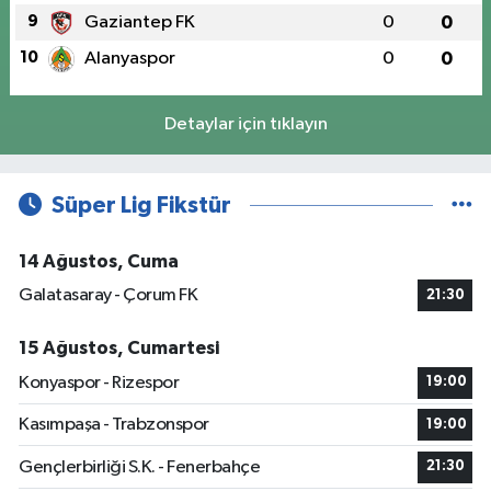
9
Gaziantep FK
0
0
10
Alanyaspor
0
0
Detaylar için tıklayın
Süper Lig Fikstür
14 Ağustos, Cuma
Galatasaray - Çorum FK
21:30
15 Ağustos, Cumartesi
Konyaspor - Rizespor
19:00
Kasımpaşa - Trabzonspor
19:00
Gençlerbirliği S.K. - Fenerbahçe
21:30