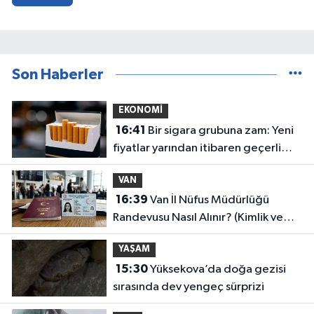
Son Haberler
EKONOMİ
16:41
Bir sigara grubuna zam: Yeni
fiyatlar yarından itibaren geçerli
olacak
VAN
16:39
Van İl Nüfus Müdürlüğü
Randevusu Nasıl Alınır? (Kimlik ve
Pasaport Yenileme)
YAŞAM
15:30
Yüksekova’da doğa gezisi
sırasında dev yengeç sürprizi