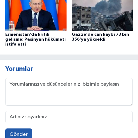
Ermenistan’da kritik
Gazze’de can kaybı 73 bin
gelişme: Paşinyan hükümeti
356’ya yükseldi
istifa etti
Yorumlar
Gönder