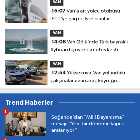
VAN
15:07
Van’a ait yolcu otobüsü
İETT’ye çarptı: İşte o anlar
VAN
14:08
Van Gölü’nde Türk bayraklı
flyboard gösterisi nefes kesti
VAN
12:54
Yüksekova-Van yolundaki
çalışmalar uzun araç kuyruğu
oluşturdu
Trend Haberler
1
Soğanda’dan “Millî Dayanışma”
mesajı: “Yeni bir dönemin kapısı
aralanıyor”